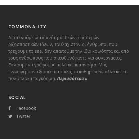
COMMONALITY
Αποτελούμε μια κοινότητα ιδεών, αριστερών
ριζοσπαστικών ιδεών, τουλάχιστον οι άνθρωποι που
τρέχουμε το site, δεν απαιτούμε την ίδια κοινότητα και από
τους ανθρώπους που απευθυνόμαστε για συνεργασίες.
Θέλουμε να γράφουμε απλά και κατανοητά. Μας
ενδιαφέρουν εξίσου τα τοπικά, τα καθημερινά, αλλά και τα
πολύπλοκα παγκόσμια.
Περισσότερα
»
SOCIAL
Facebook
Twitter