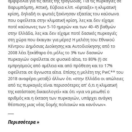
αμφιβολία για τις αιτίες της τραγωδίας. Για τις πυρκαγιές σε
Βαρυμπόμπη, Αττική, Εύβοια κ.λπ. «έφταιξε» η κλιματική
κρίση, δηλαδή οι φωτιές ξεκίνησαν εξαιτίας του καύσωνα
που οφείλεται στην κλιματική κρίση, λες και δεν είχαμε
ποτέ καύσωνες των 5-10 ημερών και των 40-45 βαθμών
στην Ελλάδα, λες και δεν είχαμε ποτέ δασικές πυρκαγιές
στη χώρα που έκαιγαν για μέρες! Η μελέτη του Εθνικού
Κέντρου Δημόσιας Διοίκησης και Αυτοδιοίκησης από το
2008 λέει ξεκάθαρα ότι μόλις το 3% των δασικών
πυρκαγιών οφείλεται σε φυσικά αίτια, το 80% (!) σε
εμπρησμούς από αμέλεια και από πρόθεση και το 17%
οφείλεται σε άγνωστα αίτια. Επίσης η μελέτη της PwC** του
2018 αναφέρει μεταξύ άλλων ότι «στην Ελλάδα οι απώλειες
από τις πυρκαγιές είναι περισσότερες απ' ό,τι η κλιματική
της κατάσταση δικαιολογεί» και ότι «για να μειωθεί ο
αριθμός και η έκταση των πυρκαγιών, υπάρχει ανάγκη
θέσπισης μιας νέας δομής πολιτικών και κανόνων».
Περισσότερα
»