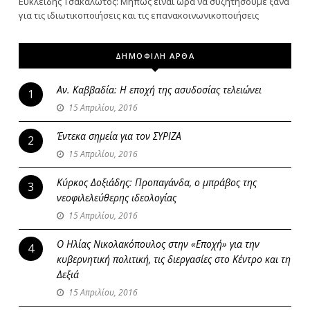
Ευκλείδης Τσακαλώτος: Μήπως είναι ώρα να συζητήσουμε ξανά
για τις ιδιωτικοποιήσεις και τις επανακοινωνικοποιήσεις
ΔΗΜΟΦΙΛΗ ΑΡΘΑ
Αν. Καββαδία: Η εποχή της ασυδοσίας τελειώνει
1
15 Απριλίου, 2016
Έντεκα σημεία για τον ΣΥΡΙΖΑ
2
15 Απριλίου, 2016
Κύρκος Δοξιάδης: Προπαγάνδα, ο μπράβος της
3
νεοφιλελεύθερης ιδεολογίας
15 Απριλίου, 2016
Ο Ηλίας Νικολακόπουλος στην «Εποχή» για την
4
κυβερνητική πολιτική, τις διεργασίες στο Κέντρο και τη
Δεξιά
15 Απριλίου, 2016