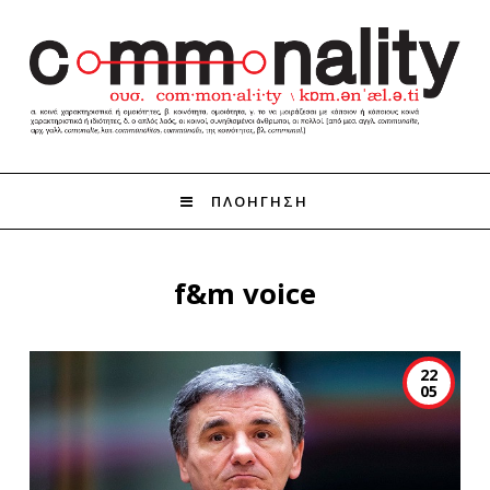
ΠΛΟΗΓΗΣΗ
f&m voice
22
05