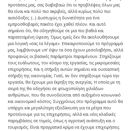
προτάσεις μας, σας διαβεβαιώ ότι οι προβλέψεις όλων μας
θα είναι και πολύ πιο ακριβείς, αλλά κυρίως πολύ πιο
αισιόδοξες. (...) Δυστυχώς η δυνατότητα για ένα
εμπροσθοβαρές πακέτο έχει χαθεί πλέον. Και αυτό
σημαίνει ότι, θα οδηγηθούμε σε μια πιο βαθιά και
παρατεταμένη ύφεση. Όμως εμείς δεν θα ακολουθήσουμε
μια λογική «σας τα λέγαμε». Επικαιροποιούμε το πρόγραμμά
μας, λαμβάνουμε υπ’ όψιν τα όσα έχουν μεσολαβήσει, αλλά
προφανώς οι βασικές παράμετροι παραμένουν. Στηρίζουμε
τους ευάλωτους, τον κόσμο της εργασίας, τις μικρομεσαίες
επιχειρήσεις. Και η στήριξη αυτών σημαίνει και ουσιαστική
στήριξη της οικονομίας. Γιατί, αν δεν στηρίξουμε τώρα την
εργασία, θα έχουμε μια έκρηξη της ανεργίας. Η οποία με τη
σειρά της θα οδηγήσει σε φτωχοποίηση χιλιάδων
ανθρώπων, που θα συνοδεύεται από αυξημένο κοινωνικό
και οικονομικό κόστος. Συγχρόνως στο πρόγραμμα αυτό θα
υπάρχει και μεγαλύτερη εξειδίκευση για τα μέτρα που
προτείνουμε για τις επιχειρήσεις, αλλά και νέες κλαδικές
παρεμβάσεις σε τομείς, όπως η αγροτική ανάπτυξη και ο
τουρισμός. Είναι πραγματικά κρίμα να έχουμε επιχειρήσεις