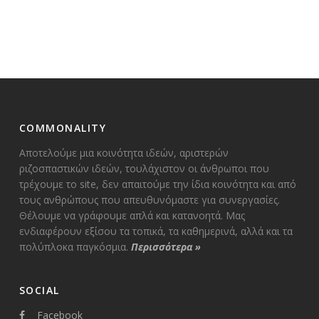
COMMONALITY
Αποτελούμε μια κοινότητα ιδεών, αριστερών
ριζοσπαστικών ιδεών, τουλάχιστον οι άνθρωποι που
τρέχουμε το site, δεν απαιτούμε την ίδια κοινότητα και από
τους ανθρώπους που απευθυνόμαστε για συνεργασίες.
Θέλουμε να γράφουμε απλά και κατανοητά. Μας
ενδιαφέρουν εξίσου τα τοπικά, τα καθημερινά, αλλά και τα
πολύπλοκα παγκόσμια.
Περισσότερα
»
SOCIAL
Facebook