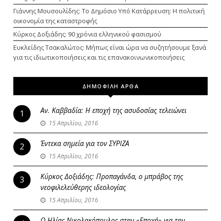
Γιάννης Μουσουλίδης: Το Δημόσιο Υπό Κατάρρευση: Η πολιτική
οικονομία της καταστροφής
Κύρκος Δοξιάδης: 90 χρόνια ελληνικού φασισμού
Ευκλείδης Τσακαλώτος: Μήπως είναι ώρα να συζητήσουμε ξανά
για τις ιδιωτικοποιήσεις και τις επανακοινωνικοποιήσεις
ΔΗΜΟΦΙΛΗ ΑΡΘΑ
Αν. Καββαδία: Η εποχή της ασυδοσίας τελειώνει
1
15 Απριλίου, 2016
Έντεκα σημεία για τον ΣΥΡΙΖΑ
2
15 Απριλίου, 2016
Κύρκος Δοξιάδης: Προπαγάνδα, ο μπράβος της
3
νεοφιλελεύθερης ιδεολογίας
15 Απριλίου, 2016
Ο Ηλίας Νικολακόπουλος στην «Εποχή» για την