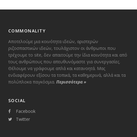
COMMONALITY
Αποτελούμε μια κοινότητα ιδεών, αριστερών
ριζοσπαστικών ιδεών, τουλάχιστον οι άνθρωποι που
τρέχουμε το site, δεν απαιτούμε την ίδια κοινότητα και από
τους ανθρώπους που απευθυνόμαστε για συνεργασίες.
Θέλουμε να γράφουμε απλά και κατανοητά. Μας
ενδιαφέρουν εξίσου τα τοπικά, τα καθημερινά, αλλά και τα
πολύπλοκα παγκόσμια.
Περισσότερα
»
SOCIAL
Facebook
Twitter