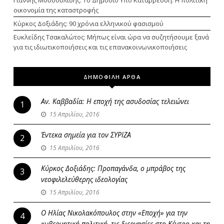
Γιάννης Μουσουλίδης: Το Δημόσιο Υπό Κατάρρευση: Η πολιτική
οικονομία της καταστροφής
Κύρκος Δοξιάδης: 90 χρόνια ελληνικού φασισμού
Ευκλείδης Τσακαλώτος: Μήπως είναι ώρα να συζητήσουμε ξανά
για τις ιδιωτικοποιήσεις και τις επανακοινωνικοποιήσεις
ΔΗΜΟΦΙΛΗ ΑΡΘΑ
Αν. Καββαδία: Η εποχή της ασυδοσίας τελειώνει
1
15 Απριλίου, 2016
Έντεκα σημεία για τον ΣΥΡΙΖΑ
2
15 Απριλίου, 2016
Κύρκος Δοξιάδης: Προπαγάνδα, ο μπράβος της
3
νεοφιλελεύθερης ιδεολογίας
15 Απριλίου, 2016
Ο Ηλίας Νικολακόπουλος στην «Εποχή» για την
4
κυβερνητική πολιτική, τις διεργασίες στο Κέντρο και τη