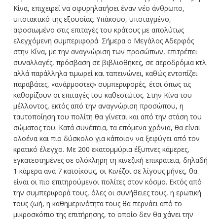
Κίνα, επιχειρεί να σφυρηλατήσει έναν νέο άνθρωπο,
υποτακτικό της εξουσίας. Υπάκουο, υποταγμένο,
αφοσιωμένο στις επιταγές του κράτους με απολύτως
ελεγχόμενη συμπεριφορά. Σήμερα ο Μεγάλος Αδερφός
στην Κίνα, με την αναγνώριση των προσώπων, επιτρέπει
συναλλαγές, πρόσβαση σε βιβλιοθήκες, σε αεροδρόμια κτλ.
αλλά παράλληλα τιμωρεί και ταπεινώνει, καθώς εντοπίζει
παραβάτες, «ανάρμοστες» συμπεριφορές, έτσι όπως τις
καθορίζουν οι επιταγές του καθεστώτος. Στην Κίνα του
μέλλοντος, εκτός από την αναγνώριση προσώπου, η
ταυτοποίηση του πολίτη θα γίνεται και από την στάση του
σώματος του. Κατά συνέπεια, τα επόμενα χρόνια, θα είναι
ολοένα και πιο δύσκολο για κάποιον να ξεφύγει από τον
κρατικό έλεγχο. Με 200 εκατομμύρια έξυπνες κάμερες,
εγκατεστημένες σε ολόκληρη τη κινεζική επικράτεια, δηλαδή
1 κάμερα ανά 7 κατοίκους, οι Κινέζοι σε λίγους μήνες, θα
είναι οι πιο επιτηρούμενοι πολίτες στον κόσμο. Εκτός από
την συμπεριφορά τους, όλες οι συνήθειες τους, η ερωτική
τους ζωή, η καθημερινότητα τους θα περνάει από το
μικροσκόπιο της επιτήρησης, το οποίο δεν θα χάνει την