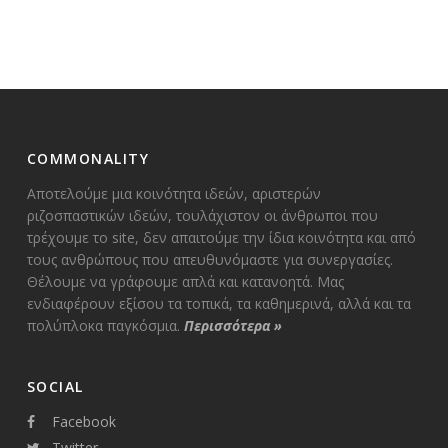
COMMONALITY
Αποτελούμε μια κοινότητα ιδεών, αριστερών
ριζοσπαστικών ιδεών, τουλάχιστον οι άνθρωποι που
τρέχουμε το site, δεν απαιτούμε την ίδια κοινότητα και από
τους ανθρώπους που απευθυνόμαστε για συνεργασίες.
Θέλουμε να γράφουμε απλά και κατανοητά. Μας
ενδιαφέρουν εξίσου τα τοπικά, τα καθημερινά, αλλά και τα
πολύπλοκα παγκόσμια.
Περισσότερα
»
SOCIAL
Facebook
Twitter