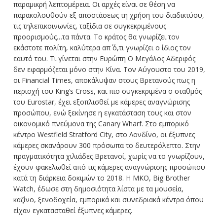
παραμικρή λεπτομέρεια. Οι αρχές είναι σε θέση να
παρακολουθούν εξ αποστάσεως τη χρήση του διαδικτύου,
τις τηλεπικοινωνίες, ταξίδια σε συγκεκριμένους
προορισμούς…τα πάντα. Το κράτος θα γνωρίζει τον
εκάστοτε πολίτη, καλύτερα απ΄ ό,τι γνωρίζει ο ίδιος τον
εαυτό του. Τι γίνεται στην Ευρώπη Ο Μεγάλος Αδερφός
δεν εφαρμόζεται μόνο στην Κίνα. Τον Αύγουστο του 2019,
οι Financial Times, αποκάλυψαν στους Βρετανούς πως η
περιοχή του King’s Cross, και πιο συγκεκριμένα ο σταθμός
του Eurostar, έχει εξοπλισθεί με κάμερες αναγνώρισης
προσώπου, ενώ ξεκίνησε η εγκατάσταση τους και στον
οικονομικό πνεύμονα της Canary Wharf. Στο εμπορικό
κέντρο Westfield Stratford City, στο Λονδίνο, οι έξυπνες
κάμερες σκανάρουν 300 πρόσωπα το δευτερόλεπτο. Στην
πραγματικότητα χιλιάδες Βρετανοί, χωρίς να το γνωρίζουν,
έχουν φακελωθεί από τις κάμερες αναγνώρισης προσώπου
κατά τη διάρκεια δοκιμών το 2018. Η ΜΚΟ, Big Brother
Watch, έδωσε στη δημοσιότητα λίστα με τα μουσεία,
καζίνο, ξενοδοχεία, εμπορικά και συνεδριακά κέντρα όπου
είχαν εγκατασταθεί έξυπνες κάμερες.