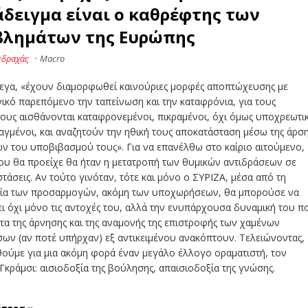
δειγμα είναι ο καθρέφτης των
βλημάτων της Ευρώπης
σδραχάς
·
Macro
εγα, «έχουν διαμορφωθεί καινούριες μορφές αποπτώχευσης με
κό παρεπόμενο την ταπείνωση και την καταφρόνια, για τους
ους αισθάνονται καταφρονεμένοι, πικραμένοι, όχι όμως υποχρεωτι
αγμένοι, και αναζητούν την ηθική τους αποκατάσταση μέσω της άρσ
ών του υποβιβασμού τους». Για να επανέλθω στο καίριο αιτούμενο,
ου θα προείχε θα ήταν η μετατροπή των θυμικών αντιδράσεων σε
 στάσεις. Αν τούτο γινόταν, τότε και μόνο ο ΣΥΡΙΖΑ, μέσα από τη
σία των προσαρμογών, ακόμη των υποχωρήσεων, θα μπορούσε να
ι όχι μόνο τις αντοχές του, αλλά την ενυπάρχουσα δυναμική του π
τα της άρνησης και της αναμονής της επιστροφής των χαμένων
ων (αν ποτέ υπήρχαν) εξ αντικειμένου ανακόπτουν. Τελειώνοντας,
ούμε για μια ακόμη φορά έναν μεγάλο έλλογο οραματιστή, τον
Γκράμσι: αισιοδοξία της βούλησης, απαισιοδοξία της γνώσης.