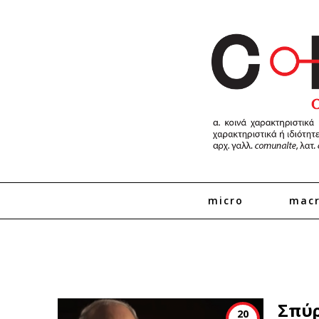
micro
mac
Σπύρ
20