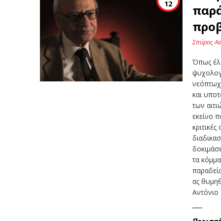
12
παρά
προ
Σπύρος Α
Όπως έλ
ψυχολογι
νεόπτωχ
και υποτ
των αιτι
εκείνο π
κριτικές
διαδικα
δοκιμάσε
τα κόμμα
παραδείσ
ας θυμηθ
Αντόνιο 