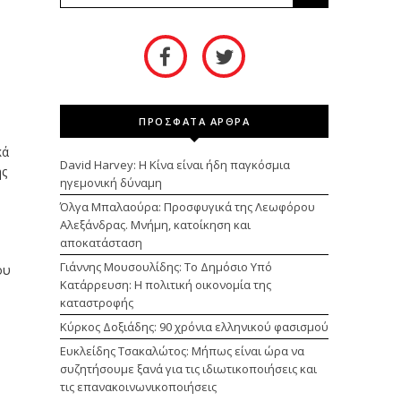
ΠΡΟΣΦΑΤΑ ΑΡΘΡΑ
κά
David Harvey: Η Κίνα είναι ήδη παγκόσμια
ης
ηγεμονική δύναμη
Όλγα Μπαλαούρα: Προσφυγικά της Λεωφόρου
Αλεξάνδρας. Μνήμη, κατοίκηση και
αποκατάσταση
Γιάννης Μουσουλίδης: Το Δημόσιο Υπό
ου
Κατάρρευση: Η πολιτική οικονομία της
καταστροφής
Κύρκος Δοξιάδης: 90 χρόνια ελληνικού φασισμού
Ευκλείδης Τσακαλώτος: Μήπως είναι ώρα να
συζητήσουμε ξανά για τις ιδιωτικοποιήσεις και
τις επανακοινωνικοποιήσεις