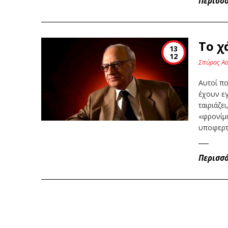
Περισσ
Το χ
13
12
Σπύρος Α
Αυτοί π
έχουν εγ
ταιριάζε
«φρονίμ
υποφερτό
Περισσ