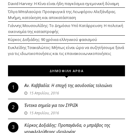
David Harvey: Η Κίνα είναι ήδη παγκόσμια ηγεμονική δύναμη
Όλγα Μπαλαούρα: Προσφυγικά της Λεωφόρου Αλεξάνδρας.
Μνήμη, κατοίκηση και αποκατάσταση
Γιάννης Μουσουλίδης: Το Δημόσιο Υπό Κατάρρευση: Η πολιτική
οικονομία της καταστροφής
Κύρκος Δοξιάδης: 90 χρόνια ελληνικού φασισμού
Ευκλείδης Τσακαλώτος: Μήπως είναι ώρα να συζητήσουμε ξανά
για τις ιδιωτικοποιήσεις και τις επανακοινωνικοποιήσεις
ΔΗΜΟΦΙΛΗ ΑΡΘΑ
Αν. Καββαδία: Η εποχή της ασυδοσίας τελειώνει
1
15 Απριλίου, 2016
Έντεκα σημεία για τον ΣΥΡΙΖΑ
2
15 Απριλίου, 2016
Κύρκος Δοξιάδης: Προπαγάνδα, ο μπράβος της
3
νεοφιλελεύθερης ιδεολογίας