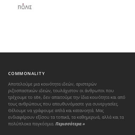
COMMONALITY
Αποτελούμε μια κοινότητα ιδεών, αριστερών
ριζοσπαστικών ιδεών, τουλάχιστον οι άνθρωποι που
τρέχουμε το site, δεν απαιτούμε την ίδια κοινότητα και από
τους ανθρώπους που απευθυνόμαστε για συνεργασίες.
Θέλουμε να γράφουμε απλά και κατανοητά. Μας
ενδιαφέρουν εξίσου τα τοπικά, τα καθημερινά, αλλά και τα
πολύπλοκα παγκόσμια.
Περισσότερα
»