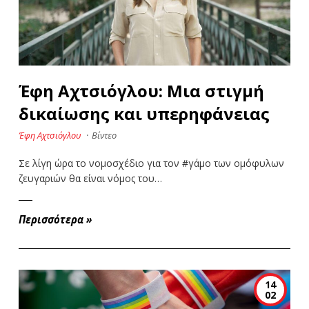
Έφη Αχτσιόγλου: Μια στιγμή
δικαίωσης και υπερηφάνειας
Έφη Αχτσιόγλου
·
Βίντεο
Σε λίγη ώρα το νομοσχέδιο για τον #γάμο των ομόφυλων
ζευγαριών θα είναι νόμος του…
Περισσότερα
»
14
02