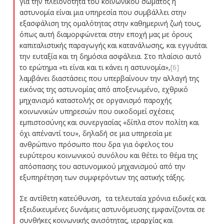
για την πλειονότητα του κοινωνικού σώματος η
αστυνομία είναι μια υπηρεσία που συμβάλλει στην
εξασφάλιση της ομαλότητας στην καθημερινή ζωή τους,
όπως αυτή διαμορφώνεται στην εποχή μας με όρους
καπιταλιστικής παραγωγής και κατανάλωσης, και εγγυάται
την ευταξία και τη δημόσια ασφάλεια. Στο πλαίσιο αυτό
το ερώτημα «τι είναι και τι κάνει η αστυνομία»,
[6]
λαμβάνει διαστάσεις που υπερβαίνουν την αλλαγή της
εικόνας της αστυνομίας από αποξενωμένο, εχθρικό
μηχανισμό καταστολής σε οργανισμό παροχής
κοινωνικών υπηρεσιών που οικοδομεί σχέσεις
εμπιστοσύνης και συνεργασίας «δίπλα στον πολίτη και
όχι απέναντί του», δηλαδή σε μια υπηρεσία με
ανθρώπινο πρόσωπο που δρα για όφελος του
ευρύτερου κοινωνικού συνόλου και θέτει το θέμα της
απόσπασης του αστυνομικού μηχανισμού από την
εξυπηρέτηση των συμφερόντων της αστικής τάξης.
Σε αντίθετη κατεύθυνση, τα τελευταία χρόνια ειδικές και
εξειδικευμένες δυνάμεις αστυνόμευσης εμφανίζονται σε
συνθήκες κοινωνικής ανισότητας, ιεραρχίας και