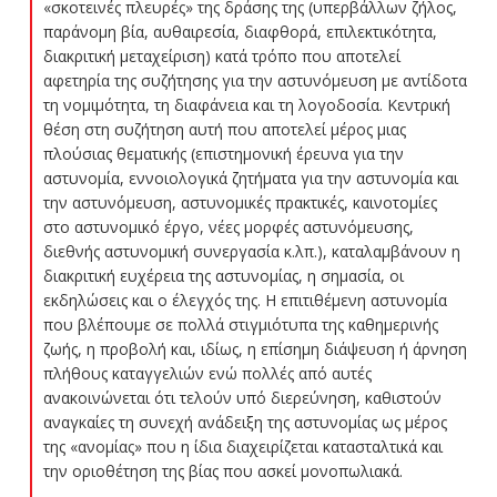
«σκοτεινές πλευρές» της δράσης της (υπερβάλλων ζήλος,
παράνομη βία, αυθαιρεσία, διαφθορά, επιλεκτικότητα,
διακριτική μεταχείριση) κατά τρόπο που αποτελεί
αφετηρία της συζήτησης για την αστυνόμευση με αντίδοτα
τη νομιμότητα, τη διαφάνεια και τη λογοδοσία. Κεντρική
θέση στη συζήτηση αυτή που αποτελεί μέρος μιας
πλούσιας θεματικής (επιστημονική έρευνα για την
αστυνομία, εννοιολογικά ζητήματα για την αστυνομία και
την αστυνόμευση, αστυνομικές πρακτικές, καινοτομίες
στο αστυνομικό έργο, νέες μορφές αστυνόμευσης,
διεθνής αστυνομική συνεργασία κ.λπ.), καταλαμβάνουν η
διακριτική ευχέρεια της αστυνομίας, η σημασία, οι
εκδηλώσεις και ο έλεγχός της. Η επιτιθέμενη αστυνομία
που βλέπουμε σε πολλά στιγμιότυπα της καθημερινής
ζωής, η προβολή και, ιδίως, η επίσημη διάψευση ή άρνηση
πλήθους καταγγελιών ενώ πολλές από αυτές
ανακοινώνεται ότι τελούν υπό διερεύνηση, καθιστούν
αναγκαίες τη συνεχή ανάδειξη της αστυνομίας ως μέρος
της «ανομίας» που η ίδια διαχειρίζεται κατασταλτικά και
την οριοθέτηση της βίας που ασκεί μονοπωλιακά.