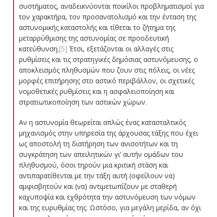
συστήματος, αναδεικνύονται ποικίλοι προβληματισμοί για
τον χαρακτήρα, τον προσανατολισμό και την ένταση της
αστυνομικής καταστολής και τίθεται το ζήτημα της
μεταρρύθμισης της αστυνομίας σε προοδευτική
κατεύθυνση.
[5]
Έτσι, εξετάζονται οι αλλαγές στις
ρυθμίσεις και τις στρατηγικές δημόσιας αστυνόμευσης, ο
αποκλεισμός πληθυσμών που ζουν στις πόλεις, οι νέες
μορφές επιτήρησης στο αστικό περιβάλλον, οι σχετικές
νομοθετικές ρυθμίσεις και η ασφαλειοποίηση και
στρατιωτικοποίηση των αστικών χώρων.
Αν η αστυνομία θεωρείται απλώς ένας κατασταλτικός
μηχανισμός στην υπηρεσία της άρχουσας τάξης που έχει
ως αποστολή τη διατήρηση των ανισοτήτων και τη
συγκράτηση των απειλητικών γι’ αυτήν ομάδων του
πληθυσμού, όσοι τηρούν μια κριτική στάση και
αντιπαρατίθενται με την τάξη αυτή (οφείλουν να)
αμφισβητούν και (να) αντιμετωπίζουν με σταθερή
καχυποψία και εχθρότητα την αστυνόμευση των νόμων
και της ευρυθμίας της. Ωστόσο, για μεγάλη μερίδα, αν όχι