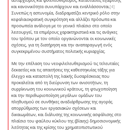
αυταρχισμός και φιλελευθερισμός, καταστάσεις εξαίρεσης
και κανονικότητα συνυπάρχουν και εναλλάσσονται.
[4]
Συνεπώς η αστυνομία, διαδραματίζει κεντρικό ρόλο στην
κεφαλαιοκρατική συγκρότηση και αλλάζει πρόσωπα και
προσωπεία ανάλογα με το γενικό πλαίσιο στο οποίο
λειτουργεί, τα επιμέρους χαρακτηριστικά και τις ανάγκες
του τρόπου με τον οποίο οργανώνονται οι κοινωνικές
σχέσεις, για τη διατήρηση και την αναπαραγωγή ενός
συγκεκριμένου συστήματος πολιτικής κυριαρχίας.
Με την επέλαση του νεοφιλελευθερισμού τις τελευταίες
δεκαετίες και τις απαιτήσεις της καθεστηκυίας τάξης για
έλεγχο και καταστολή της λαϊκής δυσαρέσκειας που
προκαλείται από τη διεύρυνση των ανισοτήτων, τη
συρρίκνωση του κοινωνικού κράτους, τη φτωχοποίηση
και την περιθωριοποίηση μεγάλων ομάδων του
πληθυσμού σε συνθήκες αναδιάρθρωσης της αγοράς.
απορρύθμισης των εργασιακών σχέσεων και
δικαιωμάτων, και διάλυσης της κοινωνικής ασφάλισης στο
πλαίσιο του φαύλου κύκλου της (βίαιης) δημοσιονομικής
λιτότητας και της κρίσης του χρηματοπιστωτικού