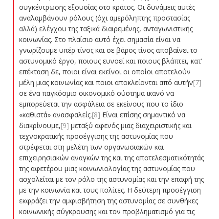
συγκέντρωσης εξουσίας στο κράτος. Οι δυνάμεις αυτές
αναλαμβάνουν ρόλους (όχι αμερόληπτης προστασίας
αλλά) ελέγχου της ταξικά διαιρεμένης, ανταγωνιστικής
κοινωνίας. Στο πλαίσιο αυτό έχει σημασία είναι να
γνωρίζουμε υπέρ τίνος και σε βάρος τίνος αποβαίνει το
αστυνομικό έργο, ποιους ευνοεί και ποιους βλάπτει, κατ’
επέκταση δε, ποιοι είναι εκείνοι οι οποίοι αποτελούν
μέλη μιας κοινωνίας και ποιοι αποκλείονται από αυτήν
[7]
σε ένα παγκόσμιο οικονομικό σύστημα ικανό να
εμπορεύεται την ασφάλεια σε εκείνους που το ίδιο
«καθιστά» ανασφαλείς.
[8]
Είναι επίσης σημαντικό να
διακρίνουμε,
[9]
μεταξύ αφενός μιας διαχειριστικής και
τεχνοκρατικής προσέγγισης της αστυνομίας που
στρέφεται στη μελέτη των οργανωσιακών και
επιχειρησιακών αναγκών της και της αποτελεσματικότητάς
της αφετέρου μιας κοινωνιολογίας της αστυνομίας που
ασχολείται με τον ρόλο της αστυνομίας και την επαφή της
με την κοινωνία και τους πολίτες. Η δεύτερη προσέγγιση
εκφράζει την αμφισβήτηση της αστυνομίας σε συνθήκες
κοινωνικής σύγκρουσης και τον προβληματισμό για τις