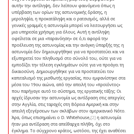
αυτήν την αντίληψη, δεν λείπουν φαινόμενα όπως η
υπέρβαση των ορίων της αστυνομικής δράσης, η
μεροληψία, η προκατάληψη και ο ρατσισμός, αλλά σε
γενικές γραμμές η αστυνομία μπορεί να λειτουργήσει ως
μια υπηρεσία χρήσιμη για όλους. Αυτή η αντίληψη
οφείλεται σε μια «παρανόηση» σε ό,τι αφορά την
προέλευση της αστυνομίας και την ανάγκη ύπαρξής της: η
αστυνομία δεν δημιουργήθηκε για να προστατεύει και να
εξυπηρετεί τον πληθυσμό στο σύνολό του, ούτε για να
εμποδίζει την τέλεση εγκλημάτων ούτε για να προάγει τη
δικαιοσύνη. Δημιουργήθηκε για να προστατεύει τον
καπιταλισμό της μισθωτής εργασίας, που εμφανίστηκε στα
μέσα του 19ου αιώνα, από την απειλή του «προϊόντος»
που παρήγαγε αυτό το σύστημα, της εργατικής τάξης: Οι
αρχές ίδρυσαν την αστυνομία ως αντίδραση στις απεργίες
στην Αγγλία, στις ταραχές στη Βόρεια Αμερική και στην
απειλή εξεγέρσεων των σκλάβων στον αμερικανικό Νότο.
Άρα, όπως επισημαίνει ο D. Whitehouse,
[2]
η αστυνομία
ήταν μια αντίδραση στα απείθαρχα πλήθη, όχι στο
έγκλημα. Το σύγχρονο κράτος, ωστόσο, της έχει αναθέσει