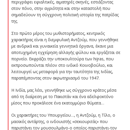
περιγράφει εφιαλτικές, αιματηρές σκηνές, εστιάζοντας
στον πόνο, στην αγριότητα και στην καταστολή που
σημαδεύουν τη σύγχρονη πολιτική ιστορία της πατρίδας
της.
Στο πρώτο μέρος του μυθιστορήματος, κεντρικός
χαρακτήρας είναι η διεμφυλική Αντζούμ, που γεννήθηκε
με ανδρικά και γυναικεία γεννητικά όργανα, έκανε μια
αποτυχημένη εγχείρηση αλλαγής φύλου και εργάζεται σε
πορνείο. Εκφράζει την υποκουλτούρα των hijras, που
εκπροσωπούνται πλέον στο ινδικό Κοινοβούλιο, και
λειτουργεί ως μεταφορά για την ταυτότητα της Ινδίας,
παραπέμποντας στον ακρωτηριασμό του 1947.
Η Ινδία, μας λέει, γεννήθηκε ως σύγχρονο κράτος μέσα
από τη διαίρεση με το Πακιστάν και ένα αδελφοκτόνο
μίσος που προκάλεσε ένα εκατομμύριο θύματα…
Οι χαρακτήρες του Υπουργείου…, η Αντζούμ, η Τίλο, ο
μαοϊκός αντάρτης, ο ινδουιστής «σεκιουριτάς» που
παριστάνει τον μουσουλμάνο-ο οποίος-παριστάνει-τον