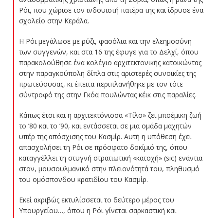
Ρόι, που χώρισε τον ινδουιστή πατέρα της και ίδρυσε ένα
σχολείο στην Κεράλα.
Η Ρόι μεγάλωσε με ρύζι, φασόλια και την ελεημοσύνη
των συγγενών, και στα 16 της έφυγε για το Δελχί, όπου
παρακολούθησε ένα κολέγιο αρχιτεκτονικής κατοικώντας
στην παραγκούπολη δίπλα στις αριστερές συνοικίες της
πρωτεύουσας, κι έπειτα περιπλανήθηκε με τον τότε
σύντροφό της στην Γκόα πουλώντας κέικ στις παραλίες.
Κάπως έτσι και η αρχιτεκτόνισσα «Τίλο» ζει μποέμικη ζωή
το ’80 και το ’90, και εντάσσεται σε μια ομάδα μαχητών
υπέρ της απόσχισης του Κασμίρ. Αυτή η υπόθεση έχει
απασχολήσει τη Ρόι σε πρόσφατο δοκίμιό της, όπου
καταγγέλλει τη στυγνή στρατιωτική «κατοχή» (sic) ενάντια
στον, μουσουλμανικό στην πλειονότητά του, πληθυσμό
του ομόσπονδου κρατιδίου του Κασμίρ.
Εκεί ακριβώς εκτυλίσσεται το δεύτερο μέρος του
Υπουργείου…, όπου η Ρόι γίνεται σαρκαστική και