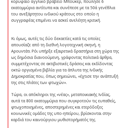
κορυφαίο αγγλικό βραβείο Μπούκερ, πούλησε 6
εκατομμύρια αντίτυπα και συνέπεσε με τα 50ά γενέθλια
του ανεξάρτητου ινδικού κράτους στο οποίο η
συγγραφέας επιμένει να ασκεί ανελέητη κριτική.
Κι όμως, αυτές τις δύο δεκαετίες κατά τις οποίες
απουσίαζε από τη διεθνή λογοτεχνική σκηνή, η
Αρουντάτι Ρόι υπήρξε εξαιρετικά δραστήρια στη χώρα της
ως δημόσια διανοούμενη, γράφοντας πολιτικά άρθρα,
συμμετέχοντας σε ακτιβιστικές δράσεις και εκδίδοντας
οκτώ οργισμένα βιβλία για τα άπλυτα της Ινδικής
Δημοκρατίας που, όπως σημειώνει, «έχτισε την ανάπτυξή
της στις πλάτες των φτωχών».
Τώρα, οι απόκληροι της «νέας», μεταποικιακής Ινδίας,
αυτά τα 800 εκατομμύρια που συγκροτούν τις ευπαθείς,
φτωχοποιημένες, αποστερημένες και ετερόδοξες
κοινωνικές ομάδες της υπο-ηπείρου, βρίσκονται στην
καρδιά του καινούργιου μυθιστορήματός της.