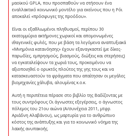
μαοϊκού GPLA, που προσπαθούν να στήσουν ένα
εναλλακτικό κοινωνικό μοντέλο για εκείνους που η Ρόι
αποκαλεί «πρόσφυγες της προόδου».
Είναι οι εξαθλιωμένοι πληθυσμοί, περίπου 30
εκατομμύρια ακτήμονες χωρικοί και απομονωμένες
ιθαγενικές φυλές, που με βάση τα λεγόμενα αναπτυξιακά
«Μνημόνια κατανόησης» έχουν εξαναγκαστεί (με δίκες-
παρωδίες, εμπρησμούς, βιασμούς, διώξεις και στερήσεις)
να εγκαταλείψουν τα χωριά τους, προκειμένου να
αξιοποιηθεί ο ορυκτός πλούτος της γης τους και να
κατασκευαστούν τα φράγματα που απαίτησαν οι μεγάλες
βιομηχανίες χάλυβα, αλουμίνας κ.ο.κ.
Αυτή η περιπέτεια πέρασε στο βιβλίο της Βαδίζοντας με
τους συντρόφους Οι άγνωστες εξεγέρσεις, ο άγνωστος
πόλεμος του 21ου αιώνα (Α/συνέχεια 2011, μτφρ.
Αριάδνη Αλαβάνου), ως μαρτυρία για το ανθρώπινο
κόστος της ανάπτυξης και για το κοινωνικό νόημα της
λαϊκής ανυπακοής.