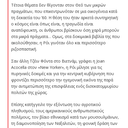
Τέτοια θέματα δεν θίγονταν στον Θεό των μικρών
πραγμάτων, που επικεντρωνόταν σε μια οικογένεια κατά
τη δεκαετία του ’60. Η θέση του ήταν αρκετά συντηρητική:
ο κόσμος είναι όπως είναι, η τραγωδία είναι
αναπόφευκτη, οι άνθρωποι βρίσκουν όση χαρά μπορούν
στα μικρά πράγματα… Ομως, στα δοκιμιακά βιβλία της που
ακολούθησαν, η Ρόι γινόταν όλο και περισσότερο
ριζοσπαστική.
Σαν άλλη Τζέιν Φόντα στο Βιετνάμ, γράφει η Joan
Acocella στον «New Yorker», η Ρόι μίλησε για τις
πυρηνικές δοκιμές και για την κεντρική κυβέρνηση που
φροντίζει περισσότερο την ηγεμονική εικόνα της παρά
την αντιμετώπιση της επισφάλειας ενός δισεκατομμυρίου
πολιτών της χώρας.
Επίσης κατήγγειλε την εξόντωση του αγροτικού
πληθυσμού, τους αμερικανικούς ανθρωπιστικούς
πολέμους, τον βίαιο εθνικισμό κατά των μουσουλμάνων,
τη δαιμονοποίηση των Ναξαλιτών, τη φονική δράση των