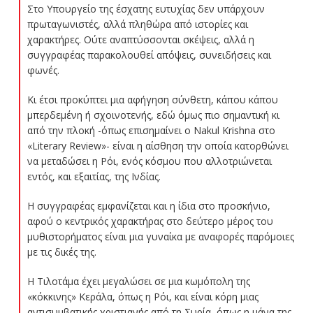
Στο Υπουργείο της έσχατης ευτυχίας δεν υπάρχουν
πρωταγωνιστές, αλλά πληθώρα από ιστορίες και
χαρακτήρες. Ούτε αναπτύσσονται σκέψεις, αλλά η
συγγραφέας παρακολουθεί απόψεις, συνειδήσεις και
φωνές.
Κι έτσι προκύπτει μια αφήγηση σύνθετη, κάπου κάπου
μπερδεμένη ή σχοινοτενής, εδώ όμως πιο σημαντική κι
από την πλοκή -όπως επισημαίνει ο Nakul Krishna στο
«Literary Review»- είναι η αίσθηση την οποία κατορθώνει
να μεταδώσει η Ρόι, ενός κόσμου που αλλοτριώνεται
εντός, και εξαιτίας, της Ινδίας.
Η συγγραφέας εμφανίζεται και η ίδια στο προσκήνιο,
αφού ο κεντρικός χαρακτήρας στο δεύτερο μέρος του
μυθιστορήματος είναι μια γυναίκα με αναφορές παρόμοιες
με τις δικές της.
Η Τιλοτάμα έχει μεγαλώσει σε μια κωμόπολη της
«κόκκινης» Κεράλα, όπως η Ρόι, και είναι κόρη μιας
αντισυμβατικής χριστιανής από τη Συρία, όπως η μάνα της