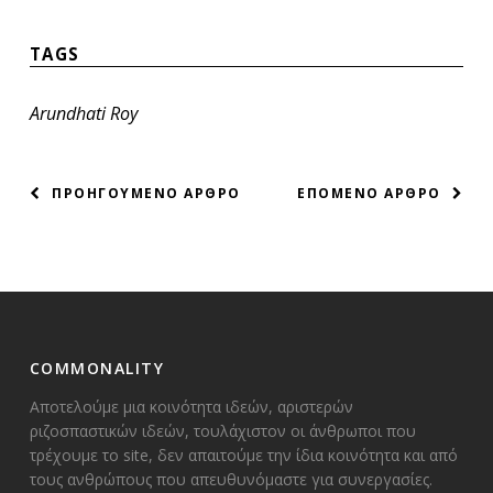
TAGS
Arundhati Roy
ΠΛΟΗΓΗΣΗ
ΠΡΟΗΓΟΥΜΕΝΟ ΑΡΘΡΟ
ΕΠΟΜΕΝΟ ΑΡΘΡΟ
ΑΡΘΡΩΝ
COMMONALITY
Αποτελούμε μια κοινότητα ιδεών, αριστερών
ριζοσπαστικών ιδεών, τουλάχιστον οι άνθρωποι που
τρέχουμε το site, δεν απαιτούμε την ίδια κοινότητα και από
τους ανθρώπους που απευθυνόμαστε για συνεργασίες.