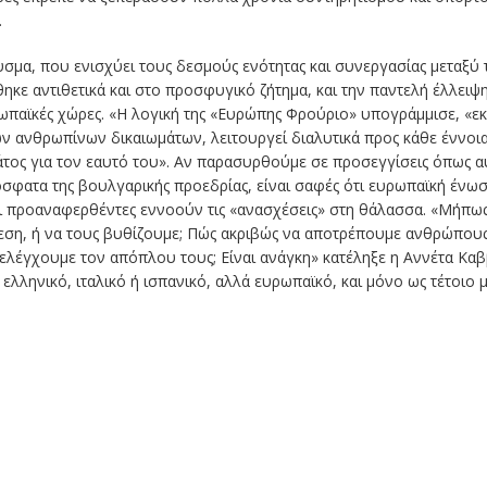
.
υσμα, που ενισχύει τους δεσμούς ενότητας και συνεργασίας μεταξύ
ηκε αντιθετικά και στο προσφυγικό ζήτημα, και την παντελή έλλειψ
ωπαϊκές χώρες. «Η λογική της «Ευρώπης Φρούριο» υπογράμμισε, «ε
ων ανθρωπίνων δικαιωμάτων, λειτουργεί διαλυτικά προς κάθε έννοι
άτος για τον εαυτό του». Αν παρασυρθούμε σε προσεγγίσεις όπως αυ
ρόσφατα της βουλγαρικής προεδρίας, είναι σαφές ότι ευρωπαϊκή ένωσ
ι προαναφερθέντες εννοούν τις «ανασχέσεις» στη θάλασσα. «Μήπω
ση, ή να τους βυθίζουμε; Πώς ακριβώς να αποτρέπουμε ανθρώπους 
ελέγχουμε τον απόπλου τους; Είναι ανάγκη» κατέληξε η Αννέτα Καβ
 ελληνικό, ιταλικό ή ισπανικό, αλλά ευρωπαϊκό, και μόνο ως τέτοιο μ