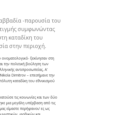
Καββαδία -παρουσία του
 στιγμής συμφωνώντας
υτη καταδίκη του
ασία στην περιοχή.
ο ονοματολογικό- ξεκίνησαν στη
αι την πολιτική βούληση των
ληνικής αντιπροσωπείας, Α’
ikola Dimitrov – επεσήμανε την
απόλυτη καταδίκη του εθνικισμού
ατούσε τις κοινωνίες και των δύο
ηκε μια μεγάλη υπέρβαση από τις
μας είμαστε περήφανοι/ ες ως
ουνιστικών, φοβικών και