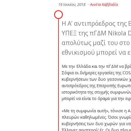
19 Ιουνίου, 2018
·
Αννέτα Καββαδία
Η Α’ αντιπρόεδρος της
ΥΠΕΞ της πΓΔΜ Nikola 
απολύτως μαζί του στο 
εθνικισμού μπορεί να ε
Με την Ελλάδα και την πΓΔΜ να βρί
Σόφια οι διήμερες εργασίες της CO
κυβερνήσεων των δυο γειτονικών χ
αντιπρόεδρος της Επιτροπής Ευρωπ
ιστορικότητα της στιγμής συμφωνών
μπορεί να είναι το όραμα για την ει
«Με τη συμφωνία αυτή», τόνισε η Α
πλευρών καθηλωμένες. Όσοι γνωρίζο
κυβερνήσεις των δυο χωρών για να 
Έλληνες αριστεροί/ ές. Οι δυο πλε