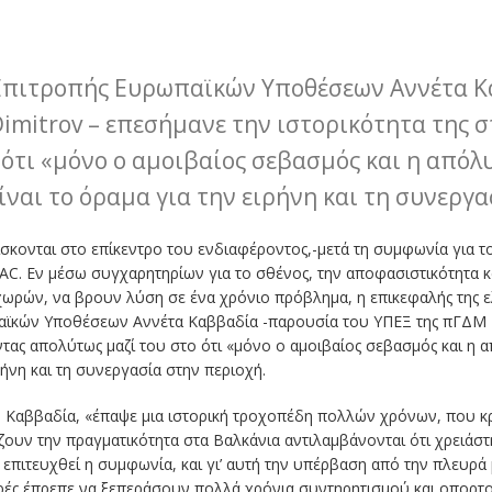
 Επιτροπής Ευρωπαϊκών Υποθέσεων Αννέτα 
Dimitrov – επεσήμανε την ιστορικότητα της
ότι «μόνο ο αμοιβαίος σεβασμός και η απόλ
ίναι το όραμα για την ειρήνη και τη συνεργ
σκονται στο επίκεντρο του ενδιαφέροντος,-μετά τη συμφωνία για τ
SAC. Εν μέσω συγχαρητηρίων για το σθένος, την αποφασιστικότητα κ
ωρών, να βρουν λύση σε ένα χρόνιο πρόβλημα, η επικεφαλής της ελ
αϊκών Υποθέσεων Αννέτα Καββαδία -παρουσία του ΥΠΕΞ της πΓΔΜ N
τας απολύτως μαζί του στο ότι «μόνο ο αμοιβαίος σεβασμός και η 
ρήνη και τη συνεργασία στην περιοχή.
. Καββαδία, «έπαψε μια ιστορική τροχοπέδη πολλών χρόνων, που κρ
υν την πραγματικότητα στα Βαλκάνια αντιλαμβάνονται ότι χρειάστ
επιτευχθεί η συμφωνία, και γι’ αυτή την υπέρβαση από την πλευρά 
υρές έπρεπε να ξεπεράσουν πολλά χρόνια συντηρητισμού και οπορτ