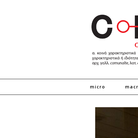
micro
mac