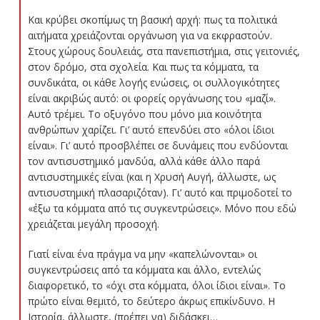
Και κρύβει σκοπίμως τη βασική αρχή: πως τα πολιτικά
αιτήματα χρειάζονται οργάνωση για να εκφραστούν.
Στους χώρους δουλειάς, στα πανεπιστήμια, στις γειτονιές,
στον δρόμο, στα σχολεία. Και πως τα κόμματα, τα
συνδικάτα, οι κάθε λογής ενώσεις, οι συλλογικότητες
είναι ακριβώς αυτό: οι φορείς οργάνωσης του «μαζί».
Αυτό τρέμει. Το οξυγόνο που μόνο μια κοινότητα
ανθρώπων χαρίζει. Γι’ αυτό επενδύει στο «όλοι ίδιοι
είναι». Γι’ αυτό προσβλέπει σε δυνάμεις που ενδύονται
τον αντισυστημικό μανδύα, αλλά κάθε άλλο παρά
αντισυστημικές είναι (και η Χρυσή Αυγή, άλλωστε, ως
αντισυστημική πλασαριζόταν). Γι’ αυτό και πριμοδοτεί το
«έξω τα κόμματα από τις συγκεντρώσεις». Μόνο που εδώ
χρειάζεται μεγάλη προσοχή.
Γιατί είναι ένα πράγμα να μην «καπελώνονται» οι
συγκεντρώσεις από τα κόμματα και άλλο, εντελώς
διαφορετικό, το «όχι στα κόμματα, όλοι ίδιοι είναι». Το
πρώτο είναι θεμιτό, το δεύτερο άκρως επικίνδυνο. Η
Ιστορία, άλλωστε, (πρέπει να) διδάσκει…