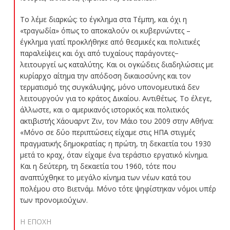
Το λέμε διαρκώς: το έγκλημα στα Τέμπη, και όχι η
«τραγωδία» όπως το αποκαλούν οι κυβερνώντες –
έγκλημα γιατί προκλήθηκε από θεσμικές και πολιτικές
παραλείψεις και όχι από τυχαίους παράγοντες−
λειτουργεί ως καταλύτης. Και οι ογκώδεις διαδηλώσεις με
κυρίαρχο αίτημα την απόδοση δικαιοσύνης και τον
τερματισμό της συγκάλυψης, μόνο υπονομευτικά δεν
λειτουργούν για το κράτος Δικαίου. Αντιθέτως. Το έλεγε,
άλλωστε, και ο αμερικανός ιστορικός και πολιτικός
ακτιβιστής Χάουαρντ Ζιν, τον Μάιο του 2009 στην Αθήνα:
«Μόνο σε δύο περιπτώσεις είχαμε στις ΗΠΑ στιγμές
πραγματικής δημοκρατίας: η πρώτη, τη δεκαετία του 1930
μετά το κραχ, όταν είχαμε ένα τεράστιο εργατικό κίνημα.
Και η δεύτερη, τη δεκαετία του 1960, τότε που
αναπτύχθηκε το μεγάλο κίνημα των νέων κατά του
πολέμου στο Βιετνάμ. Μόνο τότε ψηφίστηκαν νόμοι υπέρ
των προνομιούχων.
Η ΕΠΟΧΗ