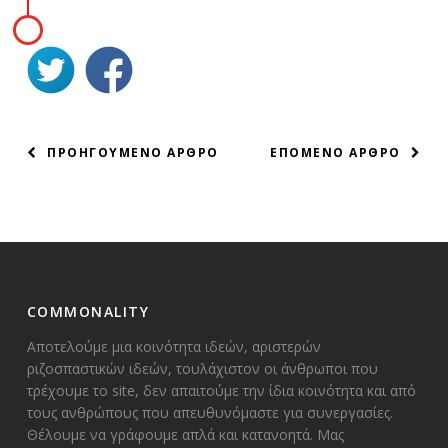
ΠΛΟΗΓΗΣΗ
ΠΡΟΗΓΟΥΜΕΝΟ ΑΡΘΡΟ
ΕΠΟΜΕΝΟ ΑΡΘΡΟ
ΑΡΘΡΩΝ
COMMONALITY
Αποτελούμε μια κοινότητα ιδεών, αριστερών
ριζοσπαστικών ιδεών, τουλάχιστον οι άνθρωποι που
τρέχουμε το site, δεν απαιτούμε την ίδια κοινότητα και από
τους ανθρώπους που απευθυνόμαστε για συνεργασίες.
Θέλουμε να γράφουμε απλά και κατανοητά. Μας