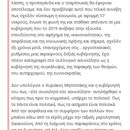
λάσπη, η προπαγάνδα και ο τσαμπουκάς θα έφερναν
αποτέλεσμα. Και δεν προέβλεψε αυτό που τελικά συνέβη:
πως σχεδόν σύσσωμη η κοινωνία, με αφορμή 57
νεκρούς, ένωσε τη φωνή της και στάθηκε απέναντι σε μια
κυβέρνηση που το 2019 ανέβηκε στην εξουσία
επενδύοντας στο αφήγημα της «κανονικότητας», της
ασφάλειας και της κοινωνικής ειρήνης και σήμερα, σχεδόν
έξι χρόνια μετά, επανερχόμενη στις …εργοστασιακές
ρυθμίσεις μιας ακραιφνούς δεξιάς κυβέρνησης, έχει
πλέον καταγραφεί στο συλλογικό ασυνείδητο ως η
κυβέρνηση της συγκάλυψης, της παρακμής των θεσμών,
του αυταρχισμού, της ευνοιοκρατίας.
Δεν υπολόγισε ο Κυριάκος Μητσοτάκης και η κυβέρνησή
του πως −είτε συνειδητά είτε ασυνείδητα− αντιλήφθηκε ο
κόσμος πως πριν το κομματικό, υπάρχει το πολιτικό. Πως
τα πάντα είναι πολιτικά, πως τα αιτήματα είναι πολιτικά.
Από την ασφάλεια και το συμφέρον των πολλών που
μπαίνει κάτω από τα κέρδη μέχρι την ταξική, μεροληπτική
δικαιοσύνη. Από τη διάχυση του παρακράτους στο κράτος
και τα δυσνόητα, επί ΝΔ, όρια μεταξύ νομιμότητας και