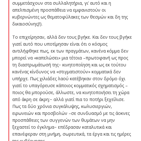
συμμετάσχουν στα συλλαλητήρια, γι’ αυτό και η
απελπισμένη προσπάθεια να εμφανιστούν οι
κυβερνώντες ως θεματοφύλακες των θεσμών και δη της
δικαιοσύνης(!).
Το επιχείρησαν, αλλά δεν τους βγήκε. Και δεν τους βγήκε
γιατί αυτό που υποτίμησαν είναι ότι ο κόσμος
αντιλήφθηκε πως, εκ των πραγμάτων, κανένα κόμμα δεν
μπορεί να «καπελώσει» μια τέτοια –πρωτοφανή ως προς
τη διαστρωμάτωσή της− κινητοποίηση και ως εκ τούτου
κανένας κίνδυνος να «στιγματιστούν» κομματικά δεν
υπήρχε. Πως χιλιάδες λαού κατέβηκαν στον δρόμο όχι
γιατί το υπαγόρευσε κάποιος κομματικός σχηματισμός –
ποιος θα μπορούσε, άλλωστε, να κινητοποιήσει τη χώρα
από άκρη σε άκρη;− αλλά γιατί πια το ποτήρι ξεχείλισε.
Πως τα δύο χρόνια συγκάλυψης, κωλυσιεργιών,
ειρωνειών και προσβολών –σε συνδυασμό με τις άοκνες
προσπάθειες των συγγενών των θυμάτων να μην
ξεχαστεί το έγκλημα− επέδρασαν καταλυτικά και
επανέφεραν στη μνήμη, σωρευτικά, τα έργα και τις ημέρες
της κυβέρνησης.