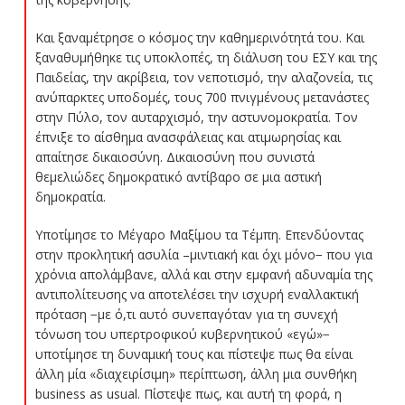
Και ξαναμέτρησε ο κόσμος την καθημερινότητά του. Και
ξαναθυμήθηκε τις υποκλοπές, τη διάλυση του ΕΣΥ και της
Παιδείας, την ακρίβεια, τον νεποτισμό, την αλαζονεία, τις
ανύπαρκτες υποδομές, τους 700 πνιγμένους μετανάστες
στην Πύλο, τον αυταρχισμό, την αστυνομοκρατία. Τον
έπνιξε το αίσθημα ανασφάλειας και ατιμωρησίας και
απαίτησε δικαιοσύνη. Δικαιοσύνη που συνιστά
θεμελιώδες δημοκρατικό αντίβαρο σε μια αστική
δημοκρατία.
Υποτίμησε το Μέγαρο Μαξίμου τα Τέμπη. Επενδύοντας
στην προκλητική ασυλία –μιντιακή και όχι μόνο− που για
χρόνια απολάμβανε, αλλά και στην εμφανή αδυναμία της
αντιπολίτευσης να αποτελέσει την ισχυρή εναλλακτική
πρόταση −με ό,τι αυτό συνεπαγόταν για τη συνεχή
τόνωση του υπερτροφικού κυβερνητικού «εγώ»−
υποτίμησε τη δυναμική τους και πίστεψε πως θα είναι
άλλη μία «διαχειρίσιμη» περίπτωση, άλλη μια συνθήκη
business as usual. Πίστεψε πως, και αυτή τη φορά, η