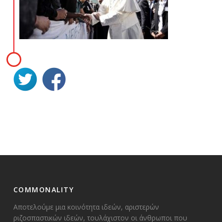
COMMONALITY
Αποτελούμε μια κοινότητα ιδεών, αριστερών
ριζοσπαστικών ιδεών, τουλάχιστον οι άνθρωποι που