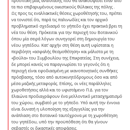
προοπτική μίας ανάπλασης που θα ανακουφίσει έναν από
τα πιο επιβαρυμένους οικιστικούς θύλακες της πόλης .
Ως προς τις εναλλακτικές θέσεις χωροθέτησής του, πρέπει
να τονιστεί ότι, παρά τις παλινωδίες και τον αρχικό
προβληματικό σχεδιασμό το γήπεδο έχει πρακτικά βρει τη
νέα του θέση. Πρόκειται για την περιοχή του Βοτανικού
όπου μία σειρά λόγων συνηγορεί στη δημιουργία του
νέου γηπέδου. Κατ’ αρχήν στη θέση αυτή υφίσταται η
περιβόητη «ασφαλής θεσμοθέτηση» και μάλιστα με τη
«βούλα» του Συμβουλίου της Επικρατείας. Στη συνέχεια,
δε μπορεί κανείς να παραγνωρίσει το γεγονός ότι η
περιοχή είναι εφοδιασμένη με ικανοποιητικές συνθήκες
πρόσβασης, τόσο από αυτοκινητόδρομους όσο και από
μέσα μαζικής μεταφοράς. Επίσης, οι νέες παράλληλες
χωροθετήσεις αλλά και το υφιστάμενο Π.Δ. για τον
Ελαιώνα προδιαγράφουν ένα μελλοντικό μετασχηματισμό
του χώρου, συμβατό με το γήπεδο. Υπό αυτή την έννοια
είναι δυνατή η υλοποίηση της εξαγγελίας για την
ανάπλαση στο Βοτανικό ταυτόχρονα με τη χωροθέτηση
του γηπέδου, υπό την προϋπόθεση ότι θα γίνουν
σεβαστές οι δικαστικές αποφάσεις.