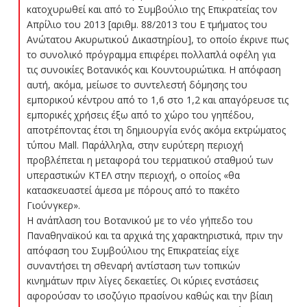
κατοχυρωθεί και από το Συμβούλιο της Επικρατείας τον
Απρίλιο του 2013 [αριθμ. 88/2013 του Ε τμήματος του
Ανώτατου Ακυρωτικού Δικαστηρίου], το οποίο έκρινε πως
το συνολικό πρόγραμμα επιφέρει πολλαπλά οφέλη για
τις συνοικίες Βοτανικός και Κουντουριώτικα. Η απόφαση
αυτή, ακόμα, μείωσε το συντελεστή δόμησης του
εμπορικού κέντρου από το 1,6 στο 1,2 και απαγόρευσε τις
εμπορικές χρήσεις έξω από το χώρο του γηπέδου,
αποτρέποντας έτσι τη δημιουργία ενός ακόμα εκτρώματος
τύπου Mall. Παράλληλα, στην ευρύτερη περιοχή
προβλέπεται η μεταφορά του τερματικού σταθμού των
υπεραστικών ΚΤΕΛ στην περιοχή, ο οποίος «θα
κατασκευαστεί άμεσα με πόρους από το πακέτο
Γιούνγκερ».
Η ανάπλαση του Βοτανικού με το νέο γήπεδο του
Παναθηναϊκού και τα αρχικά της χαρακτηριστικά, πριν την
απόφαση του Συμβούλιου της Επικρατείας είχε
συναντήσει τη σθεναρή αντίσταση των τοπικών
κινημάτων πριν λίγες δεκαετίες. Οι κύριες ενστάσεις
αφορούσαν το ισοζύγιο πρασίνου καθώς και την βίαιη