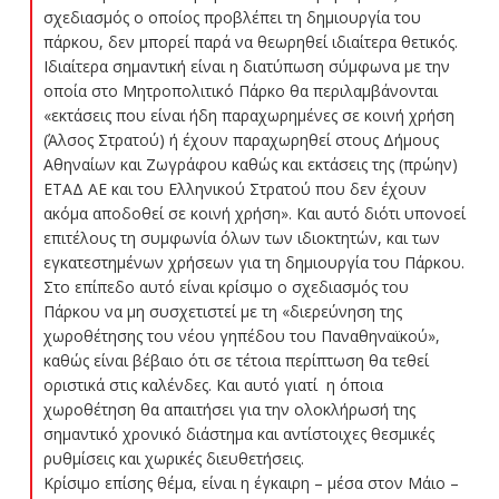
σχεδιασμός ο οποίος προβλέπει τη δημιουργία του
πάρκου, δεν μπορεί παρά να θεωρηθεί ιδιαίτερα θετικός.
Ιδιαίτερα σημαντική είναι η διατύπωση σύμφωνα με την
οποία στο Μητροπολιτικό Πάρκο θα περιλαμβάνονται
«εκτάσεις που είναι ήδη παραχωρημένες σε κοινή χρήση
(Άλσος Στρατού) ή έχουν παραχωρηθεί στους Δήμους
Αθηναίων και Ζωγράφου καθώς και εκτάσεις της (πρώην)
ΕΤΑΔ ΑΕ και του Ελληνικού Στρατού που δεν έχουν
ακόμα αποδοθεί σε κοινή χρήση». Και αυτό διότι υπονοεί
επιτέλους τη συμφωνία όλων των ιδιοκτητών, και των
εγκατεστημένων χρήσεων για τη δημιουργία του Πάρκου.
Στο επίπεδο αυτό είναι κρίσιμο ο σχεδιασμός του
Πάρκου να μη συσχετιστεί με τη «διερεύνηση της
χωροθέτησης του νέου γηπέδου του Παναθηναϊκού»,
καθώς είναι βέβαιο ότι σε τέτοια περίπτωση θα τεθεί
οριστικά στις καλένδες. Και αυτό γιατί η όποια
χωροθέτηση θα απαιτήσει για την ολοκλήρωσή της
σημαντικό χρονικό διάστημα και αντίστοιχες θεσμικές
ρυθμίσεις και χωρικές διευθετήσεις.
Κρίσιμο επίσης θέμα, είναι η έγκαιρη – μέσα στον Μάιο –