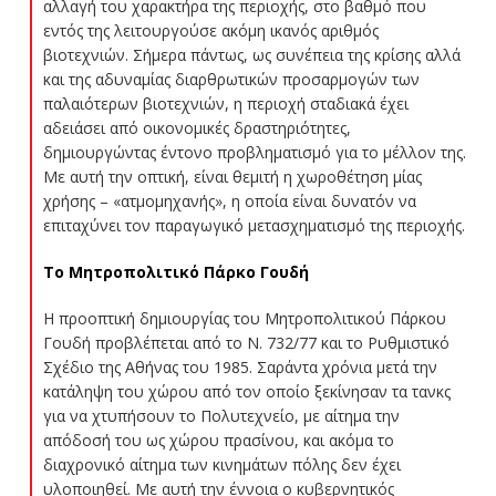
αλλαγή του χαρακτήρα της περιοχής, στο βαθμό που
εντός της λειτουργούσε ακόμη ικανός αριθμός
βιοτεχνιών. Σήμερα πάντως, ως συνέπεια της κρίσης αλλά
και της αδυναμίας διαρθρωτικών προσαρμογών των
παλαιότερων βιοτεχνιών, η περιοχή σταδιακά έχει
αδειάσει από οικονομικές δραστηριότητες,
δημιουργώντας έντονο προβληματισμό για το μέλλον της.
Με αυτή την οπτική, είναι θεμιτή η χωροθέτηση μίας
χρήσης – «ατμομηχανής», η οποία είναι δυνατόν να
επιταχύνει τον παραγωγικό μετασχηματισμό της περιοχής.
Το Μητροπολιτικό Πάρκο Γουδή
Η προοπτική δημιουργίας του Μητροπολιτικού Πάρκου
Γουδή προβλέπεται από το Ν. 732/77 και το Ρυθμιστικό
Σχέδιο της Αθήνας του 1985. Σαράντα χρόνια μετά την
κατάληψη του χώρου από τον οποίο ξεκίνησαν τα τανκς
για να χτυπήσουν το Πολυτεχνείο, με αίτημα την
απόδοσή του ως χώρου πρασίνου, και ακόμα το
διαχρονικό αίτημα των κινημάτων πόλης δεν έχει
υλοποιηθεί. Με αυτή την έννοια ο κυβερνητικός