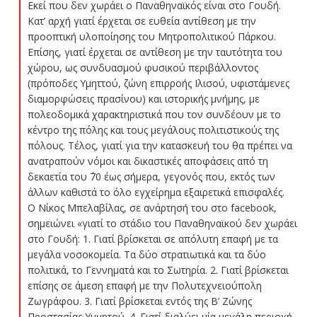
Εκεί που δεν χωράει ο Παναθηναϊκός είναι στο Γουδή.
Κατ’ αρχή γιατί έρχεται σε ευθεία αντίθεση με την
προοπτική υλοποίησης του Μητροπολιτικού Πάρκου.
Επίσης, γιατί έρχεται σε αντίθεση με την ταυτότητα του
χώρου, ως συνδυασμού φυσικού περιβάλλοντος
(πρόποδες Υμηττού, ζώνη επιρροής Ιλισού, υφιστάμενες
διαμορφώσεις πρασίνου) και ιστορικής μνήμης, με
πολεοδομικά χαρακτηριστικά που τον συνδέουν με το
κέντρο της πόλης και τους μεγάλους πολιτιστικούς της
πόλους. Τέλος, γιατί για την κατασκευή του θα πρέπει να
ανατραπούν νόμοι και δικαστικές αποφάσεις από τη
δεκαετία του ΄70 έως σήμερα, γεγονός που, εκτός των
άλλων καθιστά το όλο εγχείρημα εξαιρετικά επισφαλές.
Ο Νίκος Μπελαβίλας, σε ανάρτησή του στο facebook,
σημειώνει «γιατί το στάδιο του Παναθηναϊκού δεν χωράει
στο Γουδή: 1. Γιατί βρίσκεται σε απόλυτη επαφή με τα
μεγάλα νοσοκομεία. Τα δύο στρατιωτικά και τα δύο
πολιτικά, το Γεννηματά και το Σωτηρία. 2. Γιατί βρίσκεται
επίσης σε άμεση επαφή με την Πολυτεχνειούπολη
Ζωγράφου. 3. Γιατί βρίσκεται εντός της Β’ Ζώνης
Προστασίας Υμμητού. 4. Γιατί διαλύει μία μεγάλη περιοχή