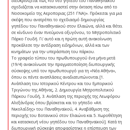
διευκρινίζεται πως «το νέο γήπεδο του Παναθηναϊκού
σχεδιάζεται να κατασκευαστεί στην έκταση πίσω από το
Νοσοκομείο της Αεροποριας (251 ΓΝΑ)». Πρόκειται για μια
σκέψη που ανατρέπει το σχεδιασμό δημιουργίας
γηπέδου του Παναθηναϊκού στον Ελαιώνα, αλλά και θέτει
σε κίνδυνο έναν πνεύμονα οξυγόνου, το Μητροπολιτικό
Πάρκο Γουδή. Γι’ αυτό και η πρώτη αυτή ανακοίνωση
προκάλεσε την αντίδραση ειδημόνων, αλλά και των
κινημάτων για την υπεράσπιση του πάρκου.
Το γραφείο τύπου του πρωθυπουργού ένα μήνα μετά
(19/4) ανακοίνωσε την πραγματοποίηση διυπουργικής
σύσκεψης υπό τον πρωθυπουργό για τη «Νέα Αθήνα»,
όπου οι πέντε αναπλάσεις αναδιατυπώνονται [1.
Ανάπλαση του Ιστορικού Κέντρου και του Εμπορικού
Τριγώνου της Αθήνας, 2. Δημιουργία Μητροπολιτικού
Πάρκου Γουδή, 3. Ανάπλαση της περιοχής της Λεωφόρου
Αλεξάνδρας όπου βρίσκεται και το γήπεδο «Απ.
Νικολαΐδης» του Παναθηναϊκού, 4. Αναβάθμιση της
περιοχής του Βοτανικού στον Ελαιώνα και 5. Χωροθέτηση
και κατασκευή νέου γηπέδου του Παναθηναϊκού]. Κατά τη
διυπουργική σύσκεψη αποφασίστηκε η επίσπευση των