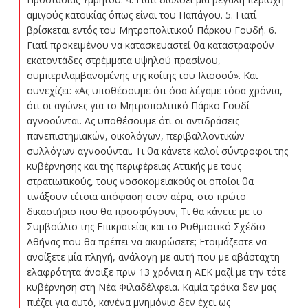
αμιγούς κατοικίας όπως είναι του Παπάγου. 5. Γιατί
βρίσκεται εντός του Μητροπολιτικού Πάρκου Γουδή. 6.
Γιατί προκειμένου να κατασκευαστεί θα καταστραφούν
εκατοντάδες στρέμματα υψηλού πρασίνου,
συμπεριλαμβανομένης της κοίτης του Ιλισσού». Και
συνεχίζει: «Ας υποθέσουμε ότι όσα λέγαμε τόσα χρόνια,
ότι οι αγώνες για το Μητροπολιτικό Πάρκο Γουδί
αγνοούνται. Ας υποθέσουμε ότι οι αντιδράσεις
πανεπιστημιακών, οικολόγων, περιβαλλοντικών
συλλόγων αγνοούνται. Τι θα κάνετε καλοί σύντροφοι της
κυβέρνησης και της περιφέρειας Αττικής με τους
στρατιωτικούς, τους νοσοκομειακούς οι οποίοι θα
τινάξουν τέτοια απόφαση στον αέρα, στο πρώτο
δικαστήριο που θα προσφύγουν; Τι θα κάνετε με το
Συμβούλιο της Επικρατείας και το Ρυθμιστικό Σχέδιο
Αθήνας που θα πρέπει να ακυρώσετε; Ετοιμάζεστε να
ανοίξετε μία πληγή, ανάλογη με αυτή που με αβάσταχτη
ελαφρότητα άνοιξε πριν 13 χρόνια η ΑΕΚ μαζί με την τότε
κυβέρνηση στη Νέα Φιλαδέλφεια. Καμία τρόικα δεν μας
πιέζει για αυτό, κανένα μνημόνιο δεν έχει ως