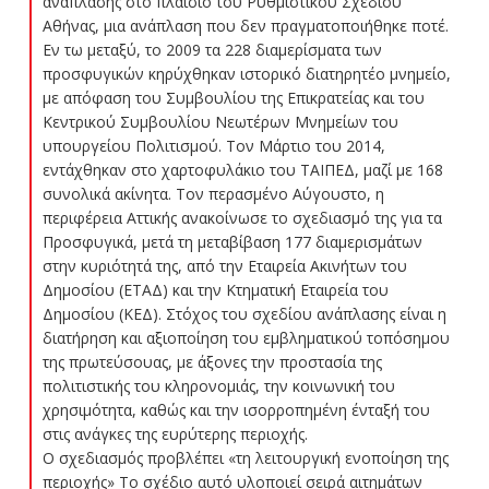
ανάπλασης στο πλαίσιο του Ρυθμιστικού Σχεδίου
Αθήνας, μια ανάπλαση που δεν πραγματοποιήθηκε ποτέ.
Εν τω μεταξύ, το 2009 τα 228 διαμερίσματα των
προσφυγικών κηρύχθηκαν ιστορικό διατηρητέο μνημείο,
με απόφαση του Συμβουλίου της Επικρατείας και του
Κεντρικού Συμβουλίου Νεωτέρων Μνημείων του
υπουργείου Πολιτισμού. Τον Μάρτιο του 2014,
εντάχθηκαν στο χαρτοφυλάκιο του ΤΑΙΠΕΔ, μαζί με 168
συνολικά ακίνητα. Τον περασμένο Αύγουστο, η
περιφέρεια Αττικής ανακοίνωσε το σχεδιασμό της για τα
Προσφυγικά, μετά τη μεταβίβαση 177 διαμερισμάτων
στην κυριότητά της, από την Εταιρεία Ακινήτων του
Δημοσίου (ΕΤΑΔ) και την Κτηματική Εταιρεία του
Δημοσίου (ΚΕΔ). Στόχος του σχεδίου ανάπλασης είναι η
διατήρηση και αξιοποίηση του εμβληματικού τοπόσημου
της πρωτεύσουας, με άξονες την προστασία της
πολιτιστικής του κληρονομιάς, την κοινωνική του
χρησιμότητα, καθώς και την ισορροπημένη ένταξή του
στις ανάγκες της ευρύτερης περιοχής.
Ο σχεδιασμός προβλέπει «τη λειτουργική ενοποίηση της
περιοχής» Το σχέδιο αυτό υλοποιεί σειρά αιτημάτων