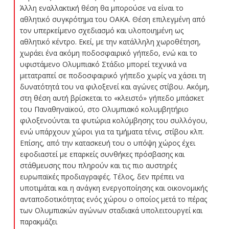
Άλλη εναλλακτική θέση θα μπορούσε να είναι το
αθλητικό συγκρότημα του ΟΑΚΑ. Θέση επιλεγμένη από
τον υπερκείμενο σχεδιασμό και υλοποιημένη ως
αθλητικό κέντρο. Εκεί, με την κατάλληλη χωροθέτηση,
χωράει ένα ακόμη ποδοσφαιρικό γήπεδο, ενώ και το
υφιστάμενο Ολυμπιακό Στάδιο μπορεί τεχνικά να
μετατραπεί σε ποδοσφαιρικό γήπεδο χωρίς να χάσει τη
δυνατότητά του να φιλοξενεί και αγώνες στίβου. Ακόμη,
στη θέση αυτή βρίσκεται το «κλειστό» γήπεδο μπάσκετ
του Παναθηναϊκού, στο Ολυμπιακό κολυμβητήριο
φιλοξενούνται τα φυτώρια κολύμβησης του συλλόγου,
ενώ υπάρχουν χώροι για τα τμήματα τένις, στίβου κλπ.
Επίσης, από την κατασκευή του ο υπόψη χώρος έχει
εφοδιαστεί με επαρκείς συνθήκες πρόσβασης και
στάθμευσης που πληρούν και τις πιο αυστηρές
ευρωπαϊκές προδιαγραφές. Τέλος, δεν πρέπει να
υποτιμάται και η ανάγκη ενεργοποίησης και οικονομικής
ανταποδοτικότητας ενός χώρου ο οποίος μετά το πέρας
των Ολυμπιακών αγώνων σταδιακά υπολειτουργεί και
παρακμάζει