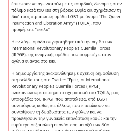
έσπευσαν να αγωνιστούν με τις κουρδικές δυνάμεις στον
πόλεμο κατά του Isis στη βόρεια Συρία και σχημάτισαν τη
δική τους στρατιωτική ομάδα LGBT με όνομα “The Queer
Insurrection and Liberation Army” (TQILA), που
προφέρεται “τεκίλα”.
Η εν λόγω ομάδα συγκροτήθηκε υπό την αιγίδα των
International Revolutionary People’s Guerrilla Forces
(IRPGF), της αναρχικής ομάδας που συμμετέχει στον
αγώνα ενάντια στο Isis.
Η δημιουργία της ανακοινώθηκε με σχετική δημοσίευση
στη σελίδα τους στο Twitter: “Εμείς, οι International
Revolutionary People’s Guerrilla Forces (IRPGF)
ανακοινώνουμε επίσημα το σχηματισμό του TQILA, μιας
υποομάδας του IRPGF που αποτελείται από LGBT
συντρόφους καθώς και άλλους που επιδιώκουν να
συντρίψουν τη δυαδικότητα των φύλων και να
προωθήσουν την γυναικεία επανάσταση καθώς και την
ευρύτερη σεξουαλική επανάσταση μεταξύ των δύο