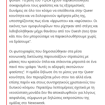
φύλων. Τα μέλη του TQILA έχουν παρακολουθήσει
σοκαρισμένοι τους φασίστες και τις εξτρεμιστικές
δυνάμεις σε όλο τον κόσμο να επιτίθενται στην Queer
κοινότητα και να δολοφονούν αμέτρητα μέλη της,
υποστηρίζοντας πως είναι «άρρωστοι» και «αφύσικοι». Οι
εικόνες των ομοφυλοφίλων που ρίχτηκαν από στέγες και
λιθοβολήθηκαν μέχρι θανάτου από τον Daesh (Isis) ήταν
κάτι που δεν μπορούσαμε να παρακολουθήσουμε χωρίς
να δράσουμε”.
Οι φωτογραφίες που δημοσιεύθηκαν στα μέσα
κοινωνικής δικτύωσης παρoυσιάζουν στρατιώτες με
μάσκες που κρατούν όπλα και στέκονται μπροστά σε ένα
πανό που γράφει “Αυτές οι αδερφές σκοτώνουν
φασίστες”. Η ομάδα δήλωσε ότι το μίσος για την Queer
κοινότητα, δεν περιορίζεται μόνο στον Isis αλλά είναι
επίσης παρόν και στους συντηρητικούς χριστιανούς του
δυτικού κόσμου. Περαιτέρω λεπτομέρειες σχετικά με τη
νεοσύστατη μονάδα δεν θα αποκαλυφθούν για λόγους
ασφαλείας, σύμφωνα με δηλώσεις εκπροσώπου της
ομάδας στο Newsweek.