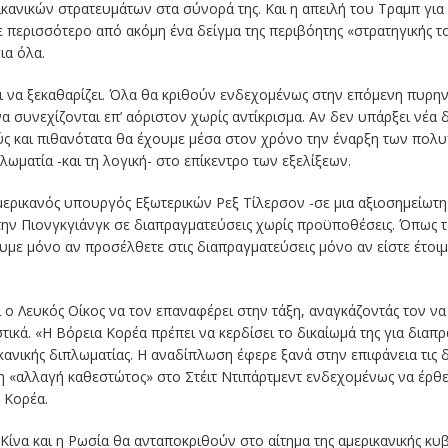
ρικανικών στρατευμάτων στα σύνορά της. Και η απειλή του Τραμπ γι
οτε περισσότερο από ακόμη ένα δείγμα της περιβόητης «στρατηγικής 
ια όλα.
ι να ξεκαθαρίζει. Όλα θα κριθούν ενδεχομένως στην επόμενη πυρηνι
α συνεχίζονται επ’ αόριστον χωρίς αντίκρισμα. Αν δεν υπάρξει νέα δ
ς και πιθανότατα θα έχουμε μέσα στον χρόνο την έναρξη των πο
ματία -και τη λογική- στο επίκεντρο των εξελίξεων.
Αμερικανός υπουργός Εξωτερικών Ρεξ Τίλερσον -σε μια αξιοσημείωτ
ην Πιονγκγιάνγκ σε διαπραγματεύσεις χωρίς προϋποθέσεις. Όπως τό
υμε μόνο αν προσέλθετε στις διαπραγματεύσεις μόνο αν είστε έτοιμ
 ο Λευκός Οίκος να τον επαναφέρει στην τάξη, αναγκάζοντάς τον να
ιστικά. «Η Βόρεια Κορέα πρέπει να κερδίσει το δικαίωμά της για δια
κανικής διπλωματίας. Η αναδίπλωση έφερε ξανά στην επιφάνεια τις
 η «αλλαγή καθεστώτος» στο Στέιτ Ντιπάρτμεντ ενδεχομένως να έρθ
 Κορέα.
Κίνα και η Ρωσία θα ανταποκριθούν στο αίτημα της αμερικανικής κ