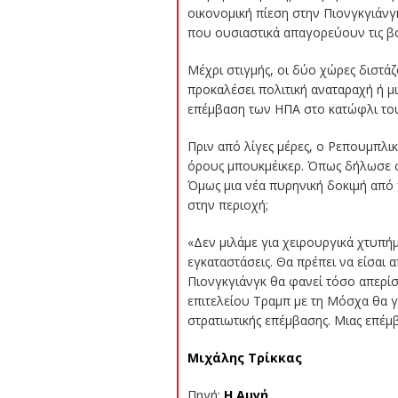
οικονομική πίεση στην Πιονγκγιάνγ
που ουσιαστικά απαγορεύουν τις βορ
Μέχρι στιγμής, οι δύο χώρες διστά
προκαλέσει πολιτική αναταραχή ή μι
επέμβαση των ΗΠΑ στο κατώφλι του
Πριν από λίγες μέρες, ο Ρεπουμπλικ
όρους μπουκμέικερ. Όπως δήλωσε στ
Όμως μια νέα πυρηνική δοκιμή από π
στην περιοχή;
«Δεν μιλάμε για χειρουργικά χτυπήμ
εγκαταστάσεις. Θα πρέπει να είσαι
Πιονγκγιάνγκ θα φανεί τόσο απερίσ
επιτελείου Τραμπ με τη Μόσχα θα γ
στρατιωτικής επέμβασης. Μιας επέμβ
Μιχάλης Τρίκκας
Πηγή:
Η Αυγή