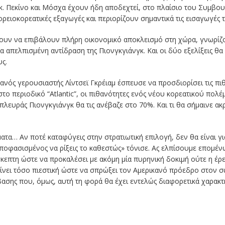
κ. Πεκίνο και Μόσχα έχουν ήδη αποδεχτεί, στο πλαίσιο του Συμβο
ειοκορεατικές εξαγωγές και περιορίζουν σημαντικά τις εισαγωγές τ
ζουν να επιβάλουν πλήρη οικονομικό αποκλεισμό στη χώρα, γνωρίζο
α απελπισμένη αντίδραση της Πιονγκγιάνγκ. Και οι δύο εξελίξεις θα
ς.
ανός γερουσιαστής Λίντσεϊ Γκρέιαμ έσπευσε να προσδιορίσει τις πιθ
ο περιοδικό “Atlantic”, οι πιθανότητες ενός νέου κορεατικού πολ
λευράς Πιονγκγιάνγκ θα τις ανέβαζε στο 70%. Και τι θα σήμαινε ακ
ατα… Αν ποτέ καταφύγεις στην στρατιωτική επιλογή, δεν θα είναι γι
 αποφασισμένος να ρίξεις το καθεστώς» τόνισε. Ας ελπίσουμε επομέ
κεπτη ώστε να προκαλέσει με ακόμη μία πυρηνική δοκιμή ούτε η έρε
ίνει τόσο πιεστική ώστε να σπρώξει τον Αμερικανό πρόεδρο στον 
ασης που, όμως, αυτή τη φορά θα έχει εντελώς διαφορετικά χαρακτη