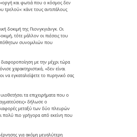
α «οργή και φωτιά που ο κόσμος δεν
του τρελού»: κάνε τους αντιπάλους
κή δοκιμή της Πιονγκγιάνγκ. Οι
οκιμή, τότε μάλλον οι πιέσεις του
λυπόθητων συνομιλιών που
η διαφοροποίηση με την μέχρι τώρα
νισε χαρακτηριστικά, «δεν είναι
οι να εγκαταλείψετε το πυρηνικό σας
 υιοθετήσει τα επιχειρήματα που ο
πραγματεύσεις» δήλωσε ο
 διαφορές μεταξύ των δύο πλευρών
ει πολύ πιο γρήγορα από εκείνη που
υβέρνησης για ακόμη μεγαλύτερη