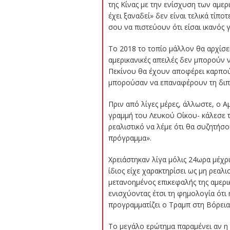
της Κίνας με την ενίσχυση των αμε
έχει ξαναδεί» δεν είναι τελικά τίπ
σου να πιστεύουν ότι είσαι ικανός γ
Το 2018 το τοπίο μάλλον θα αρχίσε
αμερικανικές απειλές δεν μπορούν ν
Πεκίνου θα έχουν αποφέρει καρπού
μπορούσαν να επαναφέρουν τη διπλω
Πριν από λίγες μέρες, άλλωστε, ο 
γραμμή του Λευκού Οίκου- κάλεσε τ
ρεαλιστικό να λέμε ότι θα συζητήσο
πρόγραμμα».
Χρειάστηκαν λίγα μόλις 24ωρα μέχρι
ίδιος είχε χαρακτηρίσει ως μη ρεαλ
μετανοημένος επικεφαλής της αμερι
ενισχύοντας έτσι τη φημολογία ότι
προγραμματίζει ο Τραμπ στη Βόρεια
Το μεγάλο ερώτημα παραμένει αν η 