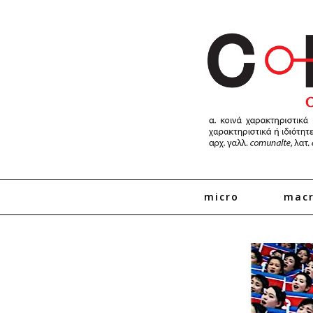
micro
mac