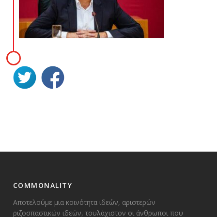
COMMONALITY
Αποτελούμε μια κοινότητα ιδεών, αριστερών
ριζοσπαστικών ιδεών, τουλάχιστον οι άνθρωποι που