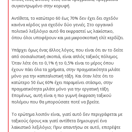
συγκεντρωμένο στην κορυφή.
Αντίθετα, το κατώτερο 60 έως 70% δεν έχει δει σχεδόν
κανένα κέρδος για σχεδόν δύο γενιές. Στο οργανικό
πολιτικό λεξιλόγιο αυτό θα εκφραστεί ως λαϊκίστικο,
όπου όλοι υποφέρουν και μια μικροσκοπική ελίτ κερδίζει.
Υπάρχει όμως ένας άλλος λόγος, που είναι ότι αν το δείτε
από σοσιαλιστική σκοπιά, είναι απλός ταξικός πόλεμος.
Όταν λέτε ότι το 0,1% ή το 0,5% είναι το μέρος όπου
έχουν πάει όλα τα χρήματα, στην πραγματικότητα μιλάτε
μόνο για την καπιταλιστική τάξη. Και όταν λέτε ότι το
κατώτερο 50 έως 60% έχει παραμείνει στάσιμο, στην
πραγματικότητα μιλάτε μόνο για την εργατική τάξη.
Επομένως, αυτή είναι η πιο γυμνή έκφραση ταξικού
πολέμου που θα μπορούσατε ποτέ να βρείτε.
Το ερώτημα λοιπόν είναι, γιατί αυτό δεν περιγράφεται με
ταξικούς όρους και γιατί αντίθετα δημιουργεί ένα
λαϊκιστικό λεξιλόγιο; Πριν απαντήσω σε αυτό, επιτρέψτε