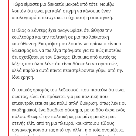
Τώρα είμαστε μια δεκαετία μακριά από τότε. Νομίζω
λοιπόν ότι είναι μια καλή στιγμή να κάνουμε έναν
απολογισμό τι πέτυχε και τι όχι αυτή η στρατηγική.
Ο ίδιος ο Σάντερς έχει αναγνωρίσει ότι ώθησε την
κουλτούρα και την πολιτική σε μια πιο λαϊκιστική
κατεύθυνση. Επιτρέψτε μου λοιπόν να ορίσω τι είναι ο
λαϊκισμός και να πω λίγα πράγματα για το πώς πιστεύω
ότι σχετίζεται με τον Σάντερς. Είναι μια από αυτές τις
λέξεις που όλοι λένε ότι είναι δύσκολο να οριστούν,
αλλά παρόλα αυτά πάντα περιστρέφονται γύρω από την
ίδια χρήση.
Ο τυπικός ορισμός του λαϊκισμού, που πιστεύω ότι είναι
σωστός, είναι ότι πρόκειται για μια πολιτική που
επικεντρώνεται σε μια πολύ απλή διάκριση, όπως λένε οι
ακαδημαϊκοί, ένα δυαδικό σύστημα, με τα δύο άκρα ενός
πόλου. Θεωρεί την πολιτική ως μια μάχη μεταξύ μιας
στενής ελίτ, από τη μία πλευρά, και κάποιου είδους
οργανικής κοινότητας από την άλλη, η οποία ονομάζεται