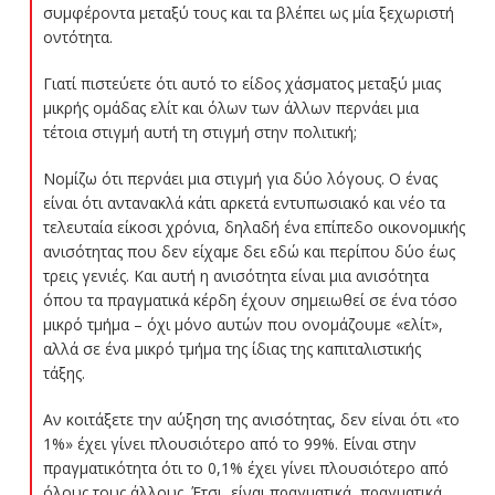
συμφέροντα μεταξύ τους και τα βλέπει ως μία ξεχωριστή
οντότητα.
Γιατί πιστεύετε ότι αυτό το είδος χάσματος μεταξύ μιας
μικρής ομάδας ελίτ και όλων των άλλων περνάει μια
τέτοια στιγμή αυτή τη στιγμή στην πολιτική;
Νομίζω ότι περνάει μια στιγμή για δύο λόγους. Ο ένας
είναι ότι αντανακλά κάτι αρκετά εντυπωσιακό και νέο τα
τελευταία είκοσι χρόνια, δηλαδή ένα επίπεδο οικονομικής
ανισότητας που δεν είχαμε δει εδώ και περίπου δύο έως
τρεις γενιές. Και αυτή η ανισότητα είναι μια ανισότητα
όπου τα πραγματικά κέρδη έχουν σημειωθεί σε ένα τόσο
μικρό τμήμα – όχι μόνο αυτών που ονομάζουμε «ελίτ»,
αλλά σε ένα μικρό τμήμα της ίδιας της καπιταλιστικής
τάξης.
Αν κοιτάξετε την αύξηση της ανισότητας, δεν είναι ότι «το
1%» έχει γίνει πλουσιότερο από το 99%. Είναι στην
πραγματικότητα ότι το 0,1% έχει γίνει πλουσιότερο από
όλους τους άλλους. Έτσι, είναι πραγματικά, πραγματικά