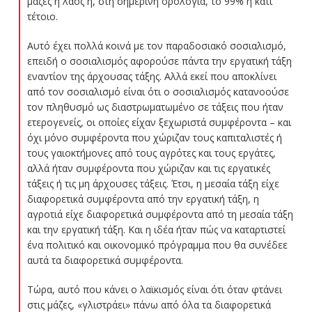
μάζες ή λαός ή, στη σημερινή ορολογία, το 99% ή κάτι
τέτοιο.
Αυτό έχει πολλά κοινά με τον παραδοσιακό σοσιαλισμό,
επειδή ο σοσιαλισμός αφορούσε πάντα την εργατική τάξη
εναντίον της άρχουσας τάξης. Αλλά εκεί που αποκλίνει
από τον σοσιαλισμό είναι ότι ο σοσιαλισμός κατανοούσε
τον πληθυσμό ως διαστρωματωμένο σε τάξεις που ήταν
ετερογενείς, οι οποίες είχαν ξεχωριστά συμφέροντα – και
όχι μόνο συμφέροντα που χώριζαν τους καπιταλιστές ή
τους γαιοκτήμονες από τους αγρότες και τους εργάτες,
αλλά ήταν συμφέροντα που χώριζαν και τις εργατικές
τάξεις ή τις μη άρχουσες τάξεις. Έτσι, η μεσαία τάξη είχε
διαφορετικά συμφέροντα από την εργατική τάξη, η
αγροτιά είχε διαφορετικά συμφέροντα από τη μεσαία τάξη
και την εργατική τάξη. Και η ιδέα ήταν πώς να καταρτιστεί
ένα πολιτικό και οικονομικό πρόγραμμα που θα συνέδεε
αυτά τα διαφορετικά συμφέροντα.
Τώρα, αυτό που κάνει ο λαϊκισμός είναι ότι όταν φτάνει
στις μάζες, «γλιστράει» πάνω από όλα τα διαφορετικά