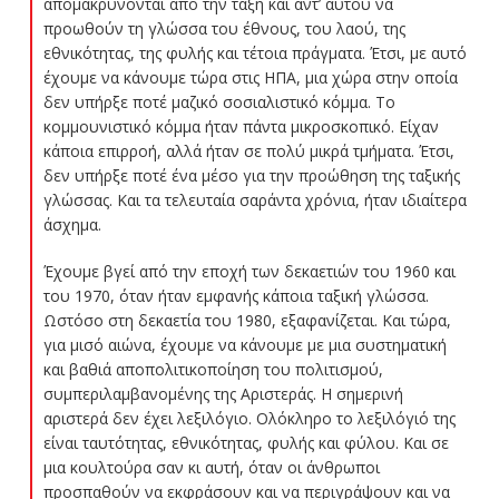
απομακρύνονται από την τάξη και αντ’ αυτού να
προωθούν τη γλώσσα του έθνους, του λαού, της
εθνικότητας, της φυλής και τέτοια πράγματα. Έτσι, με αυτό
έχουμε να κάνουμε τώρα στις ΗΠΑ, μια χώρα στην οποία
δεν υπήρξε ποτέ μαζικό σοσιαλιστικό κόμμα. Το
κομμουνιστικό κόμμα ήταν πάντα μικροσκοπικό. Είχαν
κάποια επιρροή, αλλά ήταν σε πολύ μικρά τμήματα. Έτσι,
δεν υπήρξε ποτέ ένα μέσο για την προώθηση της ταξικής
γλώσσας. Και τα τελευταία σαράντα χρόνια, ήταν ιδιαίτερα
άσχημα.
Έχουμε βγεί από την εποχή των δεκαετιών του 1960 και
του 1970, όταν ήταν εμφανής κάποια ταξική γλώσσα.
Ωστόσο στη δεκαετία του 1980, εξαφανίζεται. Και τώρα,
για μισό αιώνα, έχουμε να κάνουμε με μια συστηματική
και βαθιά αποπολιτικοποίηση του πολιτισμού,
συμπεριλαμβανομένης της Αριστεράς. Η σημερινή
αριστερά δεν έχει λεξιλόγιο. Ολόκληρο το λεξιλόγιό της
είναι ταυτότητας, εθνικότητας, φυλής και φύλου. Και σε
μια κουλτούρα σαν κι αυτή, όταν οι άνθρωποι
προσπαθούν να εκφράσουν και να περιγράψουν και να