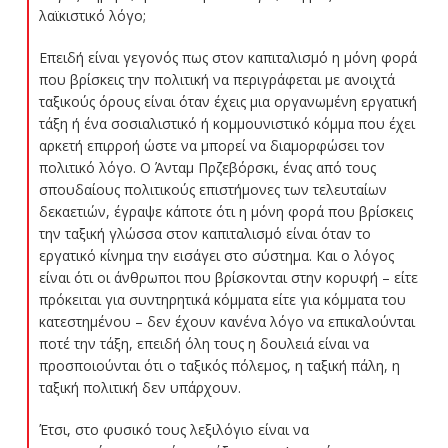
λαϊκιστικό λόγο;
Επειδή είναι γεγονός πως στον καπιταλισμό η μόνη φορά
που βρίσκεις την πολιτική να περιγράφεται με ανοιχτά
ταξικούς όρους είναι όταν έχεις μια οργανωμένη εργατική
τάξη ή ένα σοσιαλιστικό ή κομμουνιστικό κόμμα που έχει
αρκετή επιρροή ώστε να μπορεί να διαμορφώσει τον
πολιτικό λόγο. Ο Άνταμ Πρζεβόρσκι, ένας από τους
σπουδαίους πολιτικούς επιστήμονες των τελευταίων
δεκαετιών, έγραψε κάποτε ότι η μόνη φορά που βρίσκεις
την ταξική γλώσσα στον καπιταλισμό είναι όταν το
εργατικό κίνημα την εισάγει στο σύστημα. Και ο λόγος
είναι ότι οι άνθρωποι που βρίσκονται στην κορυφή – είτε
πρόκειται για συντηρητικά κόμματα είτε για κόμματα του
κατεστημένου – δεν έχουν κανένα λόγο να επικαλούνται
ποτέ την τάξη, επειδή όλη τους η δουλειά είναι να
προσποιούνται ότι ο ταξικός πόλεμος, η ταξική πάλη, η
ταξική πολιτική δεν υπάρχουν.
Έτσι, στο φυσικό τους λεξιλόγιο είναι να