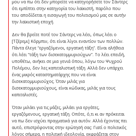
μου να πω ότι δεν μπορείτε να κατηγορήσετε τον Σάντερς
ότι εμπίπτει στην κατηγορία του λαϊκιστή, παρόλο που
του αποδίδεται η εισαγωγή του πολιτισμού μας σε αυτήν
την λαϊκιστική εποχή.
Δεν θα βρείτε ποτέ τον Σάντερς να λέει, όπως λέει ο
[Τζέρεμι] Κόρμπιν, ότι είναι λίγοι εναντίον των πολλών.
Πάντα έλεγε “εργαζόμενοι, εργατική τάξη”. Είναι αλήθεια
ότι λέει “τάξη των δισεκατομμυριούχων”. Το λέει επειδή,
υποθέτω, ανήκει σε μια γενιά όπου, λόγω του Ψυχρού
Πολέμου, δεν λες καπιταλιστική τάξη. Αλλά δεν υπάρχει
ένας μικρός καταστηματάρχης που να είναι
δισεκατομμυριούχος. Όταν μιλάς για
δισεκατομμυριούχους, είναι κώδικας, μιλάς για τους
καπιταλιστές.
Όταν μιλάει για τις μάζες, μιλάει για εργάτες,
εργαζόμενους, εργατική τάξη. Οπότε, ό,τι κι αν πρόκειται
να πω δεν ισχύει πραγματικά για αυτόν. Αλλά έχοντας πει
αυτό, επιστρέφοντας στην ερώτησή σας: Γιατί ο πολιτικός
λόγος σήμερα, η πολιτική ιδεολογία, εκφράζεται στον