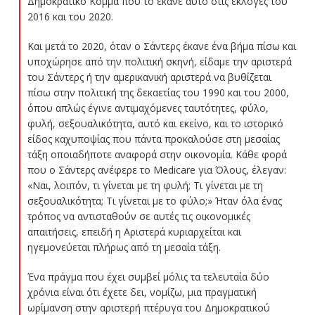
Δημοκρατικό Κόμμα που το έκανε αυτό στις εκλογές του
2016 και του 2020.
Και μετά το 2020, όταν ο Σάντερς έκανε ένα βήμα πίσω και
υποχώρησε από την πολιτική σκηνή, είδαμε την αριστερά
του Σάντερς ή την αμερικανική αριστερά να βυθίζεται
πίσω στην πολιτική της δεκαετίας του 1990 και του 2000,
όπου απλώς έγινε αντιμαχόμενες ταυτότητες, φύλο,
φυλή, σεξουαλικότητα, αυτό και εκείνο, και το ιστορικό
είδος καχυποψίας που πάντα προκαλούσε στη μεσαίας
τάξη οποιαδήποτε αναφορά στην οικονομία. Κάθε φορά
που ο Σάντερς ανέφερε το Medicare για Όλους, έλεγαν:
«Ναι, λοιπόν, τι γίνεται με τη φυλή; Τι γίνεται με τη
σεξουαλικότητα; Τι γίνεται με το φύλο;» Ήταν όλα ένας
τρόπος να αντισταθούν σε αυτές τις οικονομικές
απαιτήσεις, επειδή η Αριστερά κυριαρχείται και
ηγεμονεύεται πλήρως από τη μεσαία τάξη.
Ένα πράγμα που έχει συμβεί μόλις τα τελευταία δύο
χρόνια είναι ότι έχετε δει, νομίζω, μια πραγματική
ωρίμανση στην αριστερή πτέρυγα του Δημοκρατικού