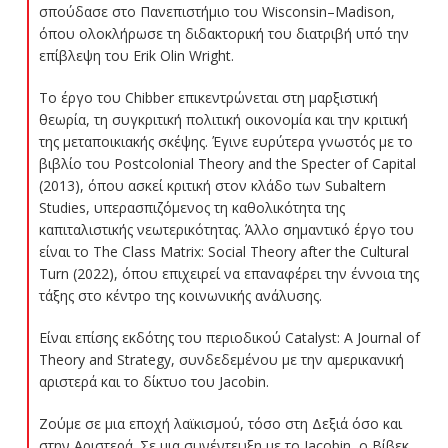
σπούδασε στο Πανεπιστήμιο του Wisconsin–Madison,
όπου ολοκλήρωσε τη διδακτορική του διατριβή υπό την
επίβλεψη του Erik Olin Wright.
Το έργο του Chibber επικεντρώνεται στη μαρξιστική
θεωρία, τη συγκριτική πολιτική οικονομία και την κριτική
της μεταποικιακής σκέψης. Έγινε ευρύτερα γνωστός με το
βιβλίο του Postcolonial Theory and the Specter of Capital
(2013), όπου ασκεί κριτική στον κλάδο των Subaltern
Studies, υπερασπιζόμενος τη καθολικότητα της
καπιταλιστικής νεωτερικότητας. Άλλο σημαντικό έργο του
είναι το The Class Matrix: Social Theory after the Cultural
Turn (2022), όπου επιχειρεί να επαναφέρει την έννοια της
τάξης στο κέντρο της κοινωνικής ανάλυσης.
Είναι επίσης εκδότης του περιοδικού Catalyst: A Journal of
Theory and Strategy, συνδεδεμένου με την αμερικανική
αριστερά και το δίκτυο του Jacobin.
Ζούμε σε μια εποχή λαϊκισμού, τόσο στη Δεξιά όσο και
στην Αριστερά. Σε μια συνέντευξη με το Jacobin, ο Βίβεκ