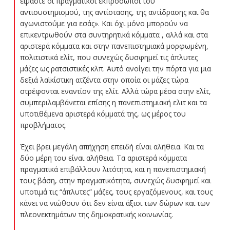
είμαστε οι πραγματικοί εκπρόσωποι του
αντισυστημισμού, της αντίστασης, της αντίδρασης και θα
αγωνιστούμε για εσάς». Και όχι μόνο μπορούν να
επικεντρωθούν στα συντηρητικά κόμματα , αλλά και στα
αριστερά κόμματα και στην πανεπιστημιακά μορφωμένη,
πολιτιστικά ελίτ, που συνεχώς δυσφημεί τις άπλυτες
μάζες ως ρατσιστικές κλπ. Αυτό ανοίγει την πόρτα για μια
δεξιά λαϊκίστικη ατζέντα στην οποία οι μάζες τώρα
στρέφονται εναντίον της ελίτ. Αλλά τώρα μέσα στην ελίτ,
συμπεριλαμβάνεται επίσης η πανεπιστημιακή ελιτ και τα
υποτιθέμενα αριστερά κόμματά της, ως μέρος του
προβλήματος.
Έχει βρει μεγάλη απήχηση επειδή είναι αλήθεια. Και τα
δύο μέρη του είναι αλήθεια. Τα αριστερά κόμματα
πραγματικά επιβάλλουν λιτότητα, και η πανεπιστημιακή
τους βάση, στην πραγματικότητα, συνεχώς δυσφημεί και
υποτιμά τις “άπλυτες” μάζες, τους εργαζόμενους, και τους
κάνει να νιώθουν ότι δεν είναι άξιοι των δώρων και των
πλεονεκτημάτων της δημοκρατικής κοινωνίας.