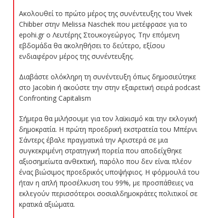
Ακολουθεί το πρώτο μέρος της συνέντευξης του Vivek
Chibber στην Melissa Naschek που μετέφρασε για το
epohi.gr ο Λευτέρης Στουκογεώργος. Την επόμενη
εβδομάδα θα ακοληθήσει το δεύτερο, εξίσου
ενδιαφέρον μέρος της συνέντευξης.
Διαβάστε ολόκληρη τη συνέντευξη όπως δημοσιεύτηκε
στο Jacobin ή ακούστε την στην εξαιρετική σειρά podcast
Confronting Capitalism
Σήμερα θα μιλήσουμε για τον λαϊκισμό και την εκλογική
δημοκρατία. Η πρώτη προεδρική εκστρατεία του Μπέρνι
Σάντερς έβαλε πραγματικά την Αριστερά σε μια
συγκεκριμένη στρατηγική πορεία που αποδείχθηκε
αξιοσημείωτα ανθεκτική, παρόλο που δεν είναι πλέον
ένας βιώσιμος προεδρικός υποψήφιος. Η φόρμουλά του
ήταν η απλή προσέλκυση του 99%, με προσπάθειες να
εκλεγούν περισσότεροι σοσιαλδημοκράτες πολιτικοί σε
κρατικά αξιώματα.