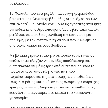
να κλάψουν.
Το Πολατλί, που έχει μεγάλη παραγωγή κρεμμυδιών,
βρίσκεται τις τελευταίες εβδομάδες στο στόχαστρο των
επιθεωρητών, οι οποίοι ερευνούν τις αγροτικές αποθήκες
για ενδείξεις αποθεματοποίησης. Ένα τηλεοπτικό κανάλι
μετέδωσε σε απευθείας σύνδεση την έρευνα σε μια
αποθήκη, με τον ανταποκριτή να είναι περικυκλωμένος
από σακιά γεμάτα με τους βολβούς.
Με βλέμμα γεμάτο ένταση, ο ρεπόρτερ τόνισε πως οι
επιθεωρητές έλεγξαν 24 μονάδες αποθήκευσης και
διαπίστωσαν ότι μόλις τρεις από αυτές πουλούσαν τα
προϊόντα τους, απόδειξη -όπως είπε- του
τυχοδιωκτισμού και της απόκρυψης των αποθεμάτων
τους. Στο βάθος διακρινόταν ένας ολοφάνερα ανήσυχος
έμπορος, ο οποίος διαμαρτυρόταν στους επιθεωρητές,
κουνώντας απεγνωσμένα το κεφάλι του και κάνοντας
χειρονομίες.
Η άνοδος στις τιμές των τροφίμων αποτελεί μεγάλο