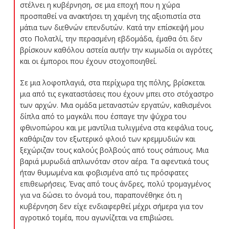
στέλνει η κυβέρνηση, σε μια εποχή που η χώρα
προσπαθεί να ανακτήσει τη χαμένη της αξιοπιστία στα
μάτια των διεθνών επενδυτών. Κατά την επίσκεψή μου
στο Πολατλί, την περασμένη εβδομάδα, έμαθα ότι δεν
βρίσκουν καθόλου αστεία αυτήν την κωμωδία οι αγρότες
και οι έμποροι που έχουν στοχοποιηθεί.
Σε μια λοφοπλαγιά, στα περίχωρα της πόλης, βρίσκεται
μια από τις εγκαταστάσεις που έχουν μπει στο στόχαστρο
των αρχών. Μια ομάδα μεταναστών εργατών, καθισμένοι
δίπλα από το μαγκάλι που έσπαγε την ψύχρα του
φθινοπώρου και με μαντίλια τυλιγμένα στα κεφάλια τους,
καθάριζαν τον εξωτερικό φλοιό των κρεμμυδιών και
ξεχώριζαν τους καλούς βολβούς από τους σάπιους. Μια
βαριά μυρωδιά απλωνόταν στον αέρα. Τα αφεντικά τους
ήταν θυμωμένα και φοβισμένα από τις πρόσφατες
επιθεωρήσεις. Ένας από τους άνδρες, πολύ τρομαγμένος
για να δώσει το όνομά του, παραπονέθηκε ότι η
κυβέρνηση δεν είχε ενδιαφερθεί μέχρι σήμερα για τον
αγροτικό τομέα, που αγωνίζεται να επιβιώσει.