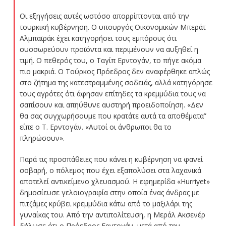
Οι εξηγήσεις αυτές ωστόσο απορρίπτονται από την
τουρκική κυβέρνηση. Ο υπουργός Οικονομικών Μπεράτ
Αλμπαϊράκ έχει κατηγορήσει τους εμπόρους ότι
συσσωρεύουν προϊόντα και περιμένουν να αυξηθεί η
τιμή. Ο πεθερός του, ο Ταγίπ Ερντογάν, το πήγε ακόμα
πιο μακριά. Ο Τούρκος Πρόεδρος δεν αναφέρθηκε απλώς
στο ζήτημα της κατεστραμμένης σοδειάς, αλλά κατηγόρησε
τους αγρότες ότι άφησαν επίτηδες τα κρεμμύδια τους να
σαπίσουν και απηύθυνε αυστηρή προειδοποίηση. «Δεν
θα σας συγχωρήσουμε που κρατάτε αυτά τα αποθέματα”
είπε ο Τ. Ερντογάν. «Αυτοί οι άνθρωποι θα το
πληρώσουν».
Παρά τις προσπάθειες που κάνει η κυβέρνηση να φανεί
σοβαρή, ο πόλεμος που έχει εξαπολύσει στα λαχανικά
αποτελεί αντικείμενο χλευασμού. Η εφημερίδα «Hurriyet»
δημοσίευσε γελοιογραφία στην οποία ένας άνδρας με
πιτζάμες κρύβει κρεμμύδια κάτω από το μαξιλάρι της
γυναίκας του. Από την αντιπολίτευση, η Μεράλ Ακσενέρ
δήλωσε ότι ο Πρόεδρος Ερντογάν, μετά από την