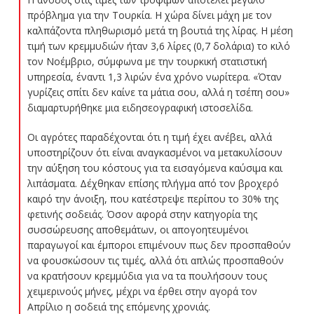
πρόβλημα για την Τουρκία. Η χώρα δίνει μάχη με τον
καλπάζοντα πληθωρισμό μετά τη βουτιά της λίρας. Η μέση
τιμή των κρεμμυδιών ήταν 3,6 λίρες (0,7 δολάρια) το κιλό
τον Νοέμβριο, σύμφωνα με την τουρκική στατιστική
υπηρεσία, έναντι 1,3 λιρών ένα χρόνο νωρίτερα. «Όταν
γυρίζεις σπίτι δεν καίνε τα μάτια σου, αλλά η τσέπη σου»
διαμαρτυρήθηκε μια ειδησεογραφική ιστοσελίδα.
Οι αγρότες παραδέχονται ότι η τιμή έχει ανέβει, αλλά
υποστηρίζουν ότι είναι αναγκασμένοι να μετακυλίσουν
την αύξηση του κόστους για τα εισαγόμενα καύσιμα και
λιπάσματα. Δέχθηκαν επίσης πλήγμα από τον βροχερό
καιρό την άνοιξη, που κατέστρεψε περίπου το 30% της
φετινής σοδειάς. Όσον αφορά στην κατηγορία της
συσσώρευσης αποθεμάτων, οι απογοητευμένοι
παραγωγοί και έμποροι επιμένουν πως δεν προσπαθούν
να φουσκώσουν τις τιμές, αλλά ότι απλώς προσπαθούν
να κρατήσουν κρεμμύδια για να τα πουλήσουν τους
χειμερινούς μήνες, μέχρι να έρθει στην αγορά τον
Απρίλιο η σοδειά της επόμενης χρονιάς.