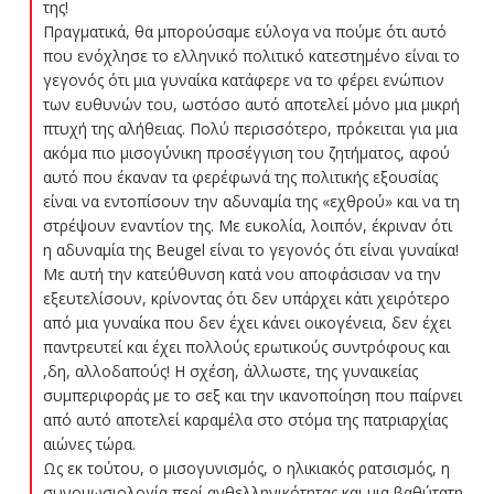
της!
Πραγματικά, θα μπορούσαμε εύλογα να πούμε ότι αυτό
που ενόχλησε το ελληνικό πολιτικό κατεστημένο είναι το
γεγονός ότι μια γυναίκα κατάφερε να το φέρει ενώπιον
των ευθυνών του, ωστόσο αυτό αποτελεί μόνο μια μικρή
πτυχή της αλήθειας. Πολύ περισσότερο, πρόκειται για μια
ακόμα πιο μισογύνικη προσέγγιση του ζητήματος, αφού
αυτό που έκαναν τα φερέφωνά της πολιτικής εξουσίας
είναι να εντοπίσουν την αδυναμία της «εχθρού» και να τη
στρέψουν εναντίον της. Με ευκολία, λοιπόν, έκριναν ότι
η αδυναμία της Beugel είναι το γεγονός ότι είναι γυναίκα!
Με αυτή την κατεύθυνση κατά νου αποφάσισαν να την
εξευτελίσουν, κρίνοντας ότι δεν υπάρχει κάτι χειρότερο
από μια γυναίκα που δεν έχει κάνει οικογένεια, δεν έχει
παντρευτεί και έχει πολλούς ερωτικούς συντρόφους και
,δη, αλλοδαπούς! Η σχέση, άλλωστε, της γυναικείας
συμπεριφοράς με το σεξ και την ικανοποίηση που παίρνει
από αυτό αποτελεί καραμέλα στο στόμα της πατριαρχίας
αιώνες τώρα.
Ως εκ τούτου, ο μισογυνισμός, ο ηλικιακός ρατσισμός, η
συνομωσιολογία περί ανθελληνικότητας και μια βαθύτατη