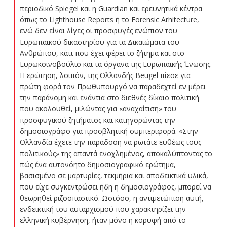
περιοδικό Spiegel και η Guardian και ερευνητικά κέντρα
όπως το Lighthouse Reports ή το Forensic Arhitecture,
ενώ δεν είναι λίγες οι προσφυγές ενώπιον του
Ευρωπαϊκού δικαστηρίου για τα Δικαιώματα του
Ανθρώπου, κάτι που έχει φέρει το ζήτημα και στο
Ευρωκοινοβούλιο και τα όργανα της Ευρωπαϊκής Ένωσης.
Η ερώτηση, λοιπόν, της Ολλανδής Beugel πίεσε για
πρώτη φορά τον Πρωθυπουργό να παραδεχτεί εν μέρει
την παράνομη και ενάντια στο διεθνές δίκαιο πολιτική
που ακολουθεί, μιλώντας για «αναχαίτιση» του
προσφυγικού ζητήματος και κατηγορώντας την
δημοσιογράφο για προσβλητική συμπεριφορά. «Στην
Ολλανδία έχετε την παράδοση να ρωτάτε ευθέως τους
πολιτικούς» της απαντά ενοχλημένος, αποκαλύπτοντας το
πώς ένα αυτονόητο δημοσιογραφικό ερώτημα,
βασισμένο σε μαρτυρίες, τεκμήρια και αποδεικτικά υλικά,
που είχε συγκεντρώσει ήδη η δημοσιογράφος, μπορεί να
θεωρηθεί ριζοσπαστικό. Ωστόσο, η αντιμετώπιση αυτή,
ενδεικτική του αυταρχισμού που χαρακτηρίζει την
ελληνική κυβέρνηση, ήταν μόνο η κορυφή από το