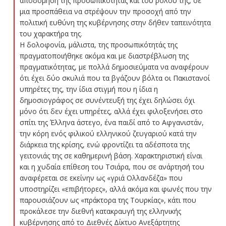
αποδόμηση της προσωπικότητας και του ρόλου της, σε
μια προσπάθεια να στρέψουν την προσοχή από την
πολιτική ευθύνη της κυβέρνησης στην δήθεν ταπεινότητα
του χαρακτήρα της.
Η δολοφονία, μάλιστα, της προσωπικότητάς της
πραγματοποιήθηκε ακόμα και με διαστρέβλωση της
πραγματικότητας, με πολλά δημοσιεύματα να αναφέρουν
ότι έχει δύο σκυλιά που τα βγάζουν βόλτα οι Πακιστανοί
υπηρέτες της, την ίδια στιγμή που η ίδια η
δημοσιογράφος σε συνέντευξή της έχει δηλώσει όχι
μόνο ότι δεν έχει υπηρέτες, αλλά έχει φιλοξενήσει στο
σπίτι της Έλληνα άστεγο, ένα παιδί από το Αφγανιστάν,
την κόρη ενός φιλικού ελληνικού ζευγαριού κατά την
διάρκεια της κρίσης, ενώ φροντίζει τα αδέσποτα της
γειτονιάς της σε καθημερινή βάση. Χαρακτηριστική είναι
και η χυδαία επίθεση του Τσιάρα, που σε ανάρτησή του
αναφέρεται σε εκείνην ως «γριά Ολλανδέζα» που
υποστηρίζει «επιβήτορες», αλλά ακόμα και φωνές που την
παρουσιάζουν ως «πράκτορα της Τουρκίας», κάτι που
προκάλεσε την διεθνή κατακραυγή της ελληνικής
κυβέρνησης από το Διεθνές Δίκτυο Ανεξάρτητης