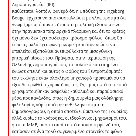
Δημοσιογραφίας (IPI).
Καθίσταται, λοιπόν, φανερό ότι η υπόθεση της Ingeborg
Beugel έρχεται να αποκρυσταλλώσει με γλαφυρότητα ότι
γνωρίζαμε από πάντα, ήτοι ότι η πολιτική εξουσία είναι
στην πραγματικά πατριαρχικά πλασμένη και ότι το κράτος
όχι μόνο δεν έχει ουδέτερο πρόσημο φύλου, όπως θα
έπρεπε, αλλά έχει φωνή ανδρική και όταν νιώσει να
απειλείται εξαπολύει ανεπιφύλακτα τη μισογύνικη
ρητορική μίσους του. Πράγματι, στην περίπτωση της
Ολλανδής δημοσιογράφου, το πολιτικό κατεστημένο
ένιωσε απειλή και αυτός ο φόβος του ξεντροπιάσματός
του εκκίνησε έναν ολόκληρο μηχανισμό προκειμένου να
εξουδετερωθεί ο χαρακτήρας της. Ως προς αυτό το σκοπό
χρησιμοποιήθηκαν ασφαλώς καθολικά και παραδοσιακά
μέσα προπαγάνδας, όπως η δημιουργία μιας ολόκληρης
φιλολογίας γύρω από την ανθελληνικότητα της
δημοσιογράφου, η οποία αποτελεί δάκτυλο της Τουρκίας,
αλλά κυρίως το κράτος και οι ιδεολογικοί μηχανισμοί του,
ήτοι τα ΜΜΕ, από τα οποία αυτό αποκτά τη φωνή του,
εστίασαν σε ένα πολύ συγκεκριμένο στοιχείο: το φύλο