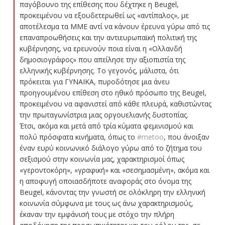
παγόβουνο της επίθεσης που δέχτηκε η Beugel,
προκειμένου να εξουδετερωθεί ως «αντίπαλος», με
αποτέλεσμα τα ΜΜΕ αντί να κάνουν έρευνα γύρω από τις
επαναπροωθήσεις και την αντιευρωπαϊκή πολιτική της
κυβέρνησης, να ερευνούν ποια είναι η «Ολλανδή
δημοσιογράφος» που απείλησε την αξιοπιστία της
ελληνικής κυβέρνησης. Το γεγονός, μάλιστα, ότι
πρόκειται για ΓΥΝΑΙΚΑ, πυροδότησε μια άνευ
προηγουμένου επίθεση στο ηθικό πρόσωπο της Beugel,
προκειμένου να αφανιστεί από κάθε πλευρά, καθιστώντας
την πρωταγωνίστρια μιας οργουελιανής δυστοπίας.
Έτσι, ακόμα και μετά από τρία κύματα φεμινισμού και
πολύ πρόσφατα κινήματα, όπως το
#metoo
, που άνοιξαν
έναν ευρύ κοινωνικό διάλογο γύρω από το ζήτημα του
σεξισμού στην κοινωνία μας, χαρακτηρισμοί όπως
«γεροντοκόρη», «γραφική» και «σεσημασμένη», ακόμα και
η αποφυγή οποιασδήποτε αναφοράς στο όνομα της
Beugel, κάνοντας την γνωστή σε ολόκληρη την ελληνική
κοινωνία σύμφωνα με τους ως άνω χαρακτηρισμούς,
έκαναν την εμφάνισή τους με στόχο την πλήρη