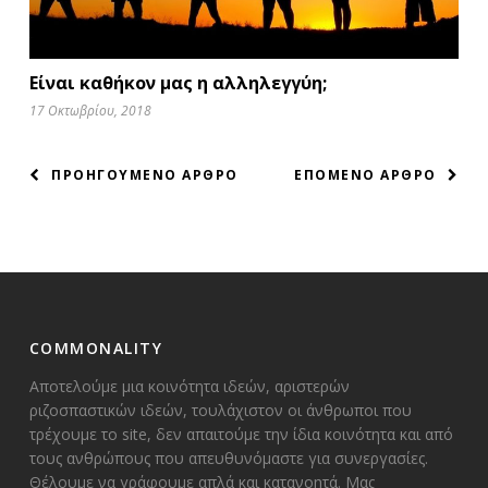
Είναι καθήκον μας η αλληλεγγύη;
17 Οκτωβρίου, 2018
ΠΛΟΗΓΗΣΗ
ΠΡΟΗΓΟΥΜΕΝΟ ΑΡΘΡΟ
ΕΠΟΜΕΝΟ ΑΡΘΡΟ
ΑΡΘΡΩΝ
COMMONALITY
Αποτελούμε μια κοινότητα ιδεών, αριστερών
ριζοσπαστικών ιδεών, τουλάχιστον οι άνθρωποι που
τρέχουμε το site, δεν απαιτούμε την ίδια κοινότητα και από
τους ανθρώπους που απευθυνόμαστε για συνεργασίες.
Θέλουμε να γράφουμε απλά και κατανοητά. Μας