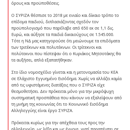
όρους και προϋποθέσεις.
Ο ΣΥΡΙΖΑ θέσπισε το 2018 με ενιαίο και δίκαιο τρόπο το
επίδομα παιδιού, διπλασιάζοντας σχεδόν τον
προϋπολογισμό που παρέλαβε από 650 εκ σε 1,1 δις.
Ευρώ, και αύξησε τα παιδιά δικαιούχους σε 1.545.000.
Τότε η ΝΔ μας κατηγορούσε ότι μειώνουμε τα επιδόματα
των τριτέκνων και πολυτέκνων. Οι τρίτεκνοι και
πολύτεκνοι που πίστεψαν ότι ο Κυριάκος Μητσοτάκης θα
τα αυξήσει, απλά εξαπατήθηκαν.
Στο ίδιο νομοσχέδιο γίνεται και η μετονομασία του ΚΕΑ
σε Ελάχιστο Εγγυημένο Εισόδημα. Χωρίς να αλλάζει καμία
από τις υφιστάμενες διατάξεις που ο ΣΥΡΙΖΑ είχε
θεσμοθετήσει. Δεν πρόκειται μόνο για την μικρόψυχη
συστηματική προσπάθεια που κάνουν να εξαλείψουν από
τη μνήμη της κοινωνίας ότι το Κοινωνικό Εισόδημα
Αλληλεγγύης είναι έργο ΣΥΡΙΖΑ.
Πρόκειται κυρίως για την απέχθεια τους προς την
αλληλεγγύη, ως λέξη και ως έννοια, γιατί παραπέμπει σε