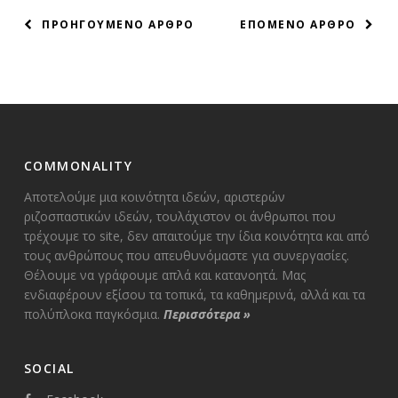
ΠΛΟΗΓΗΣΗ
ΠΡΟΗΓΟΥΜΕΝΟ ΑΡΘΡΟ
ΕΠΟΜΕΝΟ ΑΡΘΡΟ
ΑΡΘΡΩΝ
COMMONALITY
Αποτελούμε μια κοινότητα ιδεών, αριστερών
ριζοσπαστικών ιδεών, τουλάχιστον οι άνθρωποι που
τρέχουμε το site, δεν απαιτούμε την ίδια κοινότητα και από
τους ανθρώπους που απευθυνόμαστε για συνεργασίες.
Θέλουμε να γράφουμε απλά και κατανοητά. Μας
ενδιαφέρουν εξίσου τα τοπικά, τα καθημερινά, αλλά και τα
πολύπλοκα παγκόσμια.
Περισσότερα
»
SOCIAL