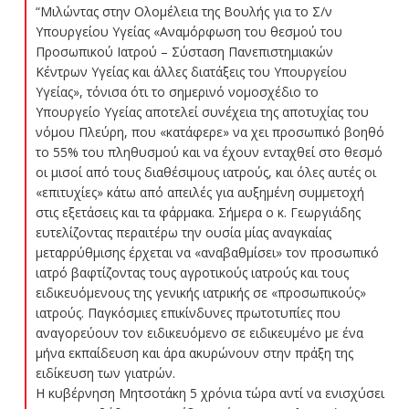
“Μιλώντας στην Ολομέλεια της Βουλής για το Σ/ν
Υπουργείου Υγείας «Αναμόρφωση του θεσμού του
Προσωπικού Ιατρού – Σύσταση Πανεπιστημιακών
Κέντρων Υγείας και άλλες διατάξεις του Υπουργείου
Υγείας», τόνισα ότι το σημερινό νομοσχέδιο το
Υπουργείο Υγείας αποτελεί συνέχεια της αποτυχίας του
νόμου Πλεύρη, που «κατάφερε» να χει προσωπικό βοηθό
το 55% του πληθυσμού και να έχουν ενταχθεί στο θεσμό
οι μισοί από τους διαθέσιμους ιατρούς, και όλες αυτές οι
«επιτυχίες» κάτω από απειλές για αυξημένη συμμετοχή
στις εξετάσεις και τα φάρμακα. Σήμερα ο κ. Γεωργιάδης
ευτελίζοντας περαιτέρω την ουσία μίας αναγκαίας
μεταρρύθμισης έρχεται να «αναβαθμίσει» τον προσωπικό
ιατρό βαφτίζοντας τους αγροτικούς ιατρούς και τους
ειδικευόμενους της γενικής ιατρικής σε «προσωπικούς»
ιατρούς. Παγκόσμιες επικίνδυνες πρωτοτυπίες που
αναγορεύουν τον ειδικευόμενο σε ειδικευμένο με ένα
μήνα εκπαίδευση και άρα ακυρώνουν στην πράξη της
ειδίκευση των γιατρών.
Η κυβέρνηση Μητσοτάκη 5 χρόνια τώρα αντί να ενισχύσει