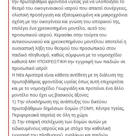
την πρωτοβάθμια φροντίδα υγείας για να υλοποιήσει το
θεσμό του οικογενειακού ιατρού που απαιτεί συνέργειες,
ολιστική προσέγγιση και εξατομικευμένη και μακροχρόνια
σχέση με την οικογένεια και γνώση του ιστορικού της,
επιλέγει ένα χρεοκοπημένο μοντέλο, αυτό του
προσωπικού ιατρού. Κερασάκι στην τούρτα του
αντικοινωνικού και χρεοκοπημένου μοντέλου αποτελεί η
ουσιαστική λήξη του θεσμού του προσωπικού στον
παιδικό πληθυσμό, καθώς σύμφωνα με το νομοσχέδιο
καθιστά ΜΗ ΥΠΟΧΡΕΩΤΙΚΗ την εγγραφή των παιδιών σε
προσωπικό ιατρό!
Η Νέα Αριστερά είναι κάθετα αντίθετη με τη διάλυση της
πρωτοβάθμιας φροντίδας υγείας όπως αυτή επιχειρείται
και με το νομοσχέδιο Γεωργιάδη και προτείνει ένα άλλο
μοντέλο που έχει ως βασικούς άξονες:
1) Την ολοκλήρωση της ανάπτυξης του δικτύου
πρωτοβάθμιων δημόσιων δομών (ΤΟΜΥ, Κέντρα Υγείας,
Περιφερειακά Ιατρεία) σε όλη τη χώρα.
2) Την επαρκή στελέχωση των δομών αυτών με
ειδικευμένους ιατρούς και με στόχο την καθολική
εγγραφή του πληθυσμού, ενηλίκων και παιδιών.