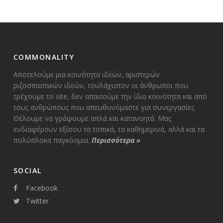
COMMONALITY
Αποτελούμε μια κοινότητα ιδεών, αριστερών
ριζοσπαστικών ιδεών, τουλάχιστον οι άνθρωποι που
τρέχουμε το site, δεν απαιτούμε την ίδια κοινότητα και από
τους ανθρώπους που απευθυνόμαστε για συνεργασίες.
Θέλουμε να γράφουμε απλά και κατανοητά. Μας
ενδιαφέρουν εξίσου τα τοπικά, τα καθημερινά, αλλά και τα
πολύπλοκα παγκόσμια.
Περισσότερα
»
SOCIAL
Facebook
Twitter