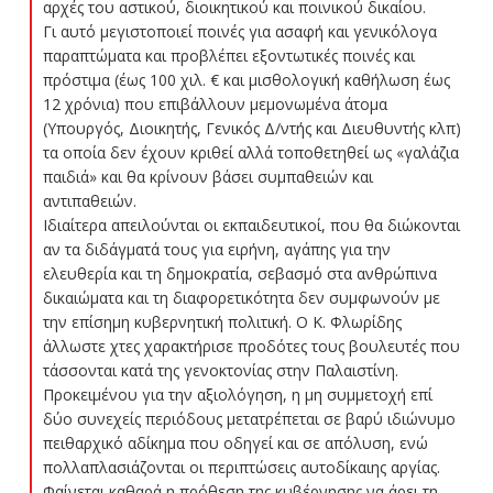
αρχές του αστικού, διοικητικού και ποινικού δικαίου.
Γι αυτό μεγιστοποιεί ποινές για ασαφή και γενικόλογα
παραπτώματα και προβλέπει εξοντωτικές ποινές και
πρόστιμα (έως 100 χιλ. € και μισθολογική καθήλωση έως
12 χρόνια) που επιβάλλουν μεμονωμένα άτομα
(Υπουργός, Διοικητής, Γενικός Δ/ντής και Διευθυντής κλπ)
τα οποία δεν έχουν κριθεί αλλά τοποθετηθεί ως «γαλάζια
παιδιά» και θα κρίνουν βάσει συμπαθειών και
αντιπαθειών.
Ιδιαίτερα απειλούνται οι εκπαιδευτικοί, που θα διώκονται
αν τα διδάγματά τους για ειρήνη, αγάπης για την
ελευθερία και τη δημοκρατία, σεβασμό στα ανθρώπινα
δικαιώματα και τη διαφορετικότητα δεν συμφωνούν με
την επίσημη κυβερνητική πολιτική. Ο Κ. Φλωρίδης
άλλωστε χτες χαρακτήρισε προδότες τους βουλευτές που
τάσσονται κατά της γενοκτονίας στην Παλαιστίνη.
Προκειμένου για την αξιολόγηση, η μη συμμετοχή επί
δύο συνεχείς περιόδους μετατρέπεται σε βαρύ ιδιώνυμο
πειθαρχικό αδίκημα που οδηγεί και σε απόλυση, ενώ
πολλαπλασιάζονται οι περιπτώσεις αυτοδίκαιης αργίας.
Φαίνεται καθαρά η πρόθεση της κυβέρνησης να άρει τη