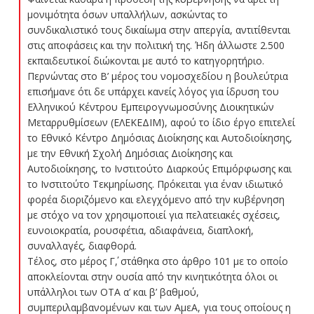
μονιμότητα όσων υπαλλήλων, ασκώντας το
συνδικαλιστικό τους δικαίωμα στην απεργία, αντιτίθενται
στις αποφάσεις και την πολιτική της. Ήδη άλλωστε 2.500
εκπαιδευτικοί διώκονται με αυτό το κατηγορητήριο.
Περνώντας στο Β’ μέρος του νομοσχεδίου η βουλεύτρια
επισήμανε ότι δε υπάρχει κανείς λόγος για ίδρυση του
Ελληνικού Κέντρου Εμπειρογνωμοσύνης Διοικητικών
Μεταρρυθμίσεων (ΕΛΕΚΕΔΙΜ), αφού το ίδιο έργο επιτελεί
το Εθνικό Κέντρο Δημόσιας Διοίκησης και Αυτοδιοίκησης,
με την Εθνική Σχολή Δημόσιας Διοίκησης και
Αυτοδιοίκησης, το Ινστιτούτο Διαρκούς Επιμόρφωσης και
το Ινστιτούτο Τεκμηρίωσης. Πρόκειται για έναν ιδιωτικό
φορέα διοριζόμενο και ελεγχόμενο από την κυβέρνηση
με στόχο να τον χρησιμοποιεί για πελατειακές σχέσεις,
ευνοιοκρατία, ρουσφέτια, αδιαφάνεια, διαπλοκή,
συναλλαγές, διαφθορά.
Τέλος, στο μέρος Γ΄, στάθηκα στο άρθρο 101 με το οποίο
αποκλείονται στην ουσία από την κινητικότητα όλοι οι
υπάλληλοι των ΟΤΑ α’ και β’ βαθμού,
συμπεριλαμβανομένων και των ΑμεΑ, για τους οποίους η