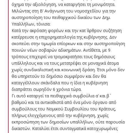
όχημα την αξιολόγηση, να καταργήσει τη μονιμότητα.
Μιλώντας στη Β’ Ανάγνωση του νομοσχεδίου για την
αυστηροποίηση του πειθαρχικού δικαίου των Δημ.
Υπαλλήλων, τόνισα:
Κατά την ακρόαση φορέων και την κατ΄ άρθρον συζήτηση
κατέρρευσε η επιχειρηματολογία της κυβέρνησης. Δεν
σκοπεύει στην τιμωρία επίορκων και στην αυστηροποίηση
ποινών νέων σοβαρών αδικημάτων. Αντίθετα, με 9
τρόπους επιχειρεί να τρομοκρατήσει τους δημόσιους
υπάλληλους και να τους μετατρέψει σε μοναχικά άτομα
χωρίς συνδικαλιστική και κοινωνική δράση. Έτσι μόνο δεν
θα υπηρετούν το δημόσιο συμφέρον και δεν θα
καταγγέλλουν σκάνδαλα που η ίδια η κυβέρνηση
διαπράττει σωρηδόν 6 χρόνια τώρα.
Γι αυτό καταργεί τα πειθαρχικά συμβούλια α’ και β΄
βαθμού και τα αντικαθιστά από ένα μόνο όργανο από
συμβούλους του Νομικού Συμβουλίου του Κράτους,
πλήρως ελεγχόμενους από την κυβέρνηση, χωρίς
εκπροσώπηση των δημοσίων υπαλλήλων, ούτε παρουσία
δικαστών. Καταλύει έτσι συνταγματικά κατοχυρωμένες