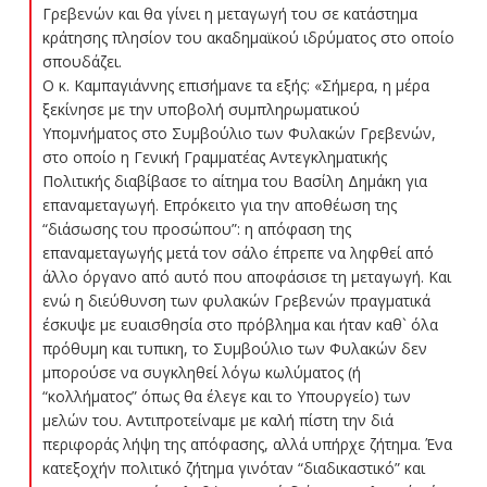
Γρεβενών και θα γίνει η μεταγωγή του σε κατάστημα
κράτησης πλησίον του ακαδημαϊκού ιδρύματος στο οποίο
σπουδάζει.
Ο κ. Καμπαγιάννης επισήμανε τα εξής: «Σήμερα, η μέρα
ξεκίνησε με την υποβολή συμπληρωματικού
Υπομνήματος στο Συμβούλιο των Φυλακών Γρεβενών,
στο οποίο η Γενική Γραμματέας Αντεγκληματικής
Πολιτικής διαβίβασε το αίτημα του Βασίλη Δημάκη για
επαναμεταγωγή. Επρόκειτο για την αποθέωση της
“διάσωσης του προσώπου”: η απόφαση της
επαναμεταγωγής μετά τον σάλο έπρεπε να ληφθεί από
άλλο όργανο από αυτό που αποφάσισε τη μεταγωγή. Και
ενώ η διεύθυνση των φυλακών Γρεβενών πραγματικά
έσκυψε με ευαισθησία στο πρόβλημα και ήταν καθ` όλα
πρόθυμη και τυπικη, το Συμβούλιο των Φυλακών δεν
μπορούσε να συγκληθεί λόγω κωλύματος (ή
“κολλήματος” όπως θα έλεγε και το Υπουργείο) των
μελών του. Αντιπροτείναμε με καλή πίστη την διά
περιφοράς λήψη της απόφασης, αλλά υπήρχε ζήτημα. Ένα
κατεξοχήν πολιτικό ζήτημα γινόταν “διαδικαστικό” και