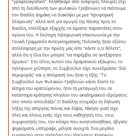
“γραφειοκρατικό”. Κληθήκαμε από διάφορες πλευρές (όχι
από τη διεύθυνση των φυλακών Γρεβενών) να πιέσουμε
τον Βασίλη Δημάκη να διακόψει με μια “προφορική
δέσμευση”. Αλλά αντί για αγωγοί της πίεσης προς το
Βασίλη, επιλέξαμε εξαρχής να είμαστε παραστάτες στον
αγώνα του. Η δεύτερη τηλεφωνική επικοινωνία με την
Γενική Γραμματέα Αντεγκληματικής Πολιτικής ήταν εξίσου
ατελέσφορη με την πρώτη: μας είπε “κάντε ο,τι θέλετε”,
αλλά ότι η ίδια δεν μπορεί “να παρέμβει σε ανεξάρτητο
όργανο”. Στο τέλος αυτού του δραματικού εξάωρου, το
τηλέφωνο χτύπησε, το Συμβούλιο είχε συνεδριάσει “διά
περιφοράς” και η απόφασή του ήταν η εξής: “Το
Συμβούλιο των Φυλακών Γρεβενών κάνει δεκτό το
αίτημα του κρατούμενου, ήτοι τη μεταγωγή του σε
κατάστημα κράτησης πλησίον του ακαδημαϊκού ιδρύματος
στο οποίο σπουδάζει”.Ο Βασίλης ετοιμάζει τη δήλωση
λήξης της απεργίας πείνας και δίψας. Νίκησε γιατί είχε
όλες και όλους εσάς: είχε τους καθηγητές του, τους
συμφοιτητές του, τον κόσμο που κινητοποιήθηκε, έβγαλε
ψηφίσματα, υπέγραψε, μίλησε ανοιχτά. Ένα μεγάλο
ευχαριστώ στον πρόεδρο του Ιδρύματος Κρατικών