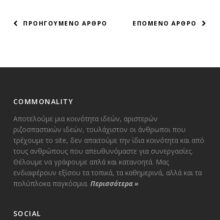
ΠΛΟΗΓΗΣΗ
ΠΡΟΗΓΟΥΜΕΝΟ ΑΡΘΡΟ
ΕΠΟΜΕΝΟ ΑΡΘΡΟ
ΑΡΘΡΩΝ
COMMONALITY
Αποτελούμε μια κοινότητα ιδεών, αριστερών
ριζοσπαστικών ιδεών, τουλάχιστον οι άνθρωποι που
τρέχουμε το site, δεν απαιτούμε την ίδια κοινότητα και από
τους ανθρώπους που απευθυνόμαστε για συνεργασίες.
Θέλουμε να γράφουμε απλά και κατανοητά. Μας
ενδιαφέρουν εξίσου τα τοπικά, τα καθημερινά, αλλά και τα
πολύπλοκα παγκόσμια.
Περισσότερα
»
SOCIAL