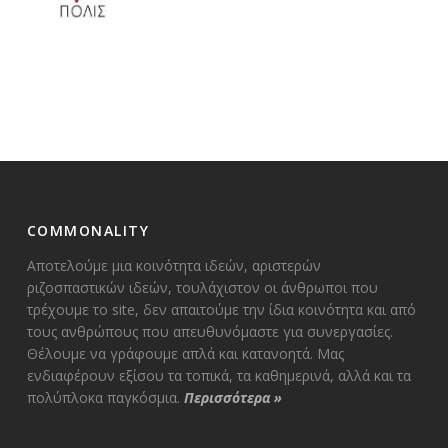
COMMONALITY
Αποτελούμε μια κοινότητα ιδεών, αριστερών
ριζοσπαστικών ιδεών, τουλάχιστον οι άνθρωποι που
τρέχουμε το site, δεν απαιτούμε την ίδια κοινότητα και από
τους ανθρώπους που απευθυνόμαστε για συνεργασίες.
Θέλουμε να γράφουμε απλά και κατανοητά. Μας
ενδιαφέρουν εξίσου τα τοπικά, τα καθημερινά, αλλά και τα
πολύπλοκα παγκόσμια.
Περισσότερα
»