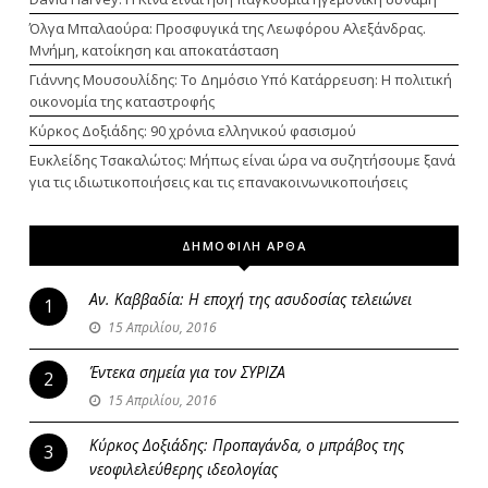
Όλγα Μπαλαούρα: Προσφυγικά της Λεωφόρου Αλεξάνδρας.
Μνήμη, κατοίκηση και αποκατάσταση
Γιάννης Μουσουλίδης: Το Δημόσιο Υπό Κατάρρευση: Η πολιτική
οικονομία της καταστροφής
Κύρκος Δοξιάδης: 90 χρόνια ελληνικού φασισμού
Ευκλείδης Τσακαλώτος: Μήπως είναι ώρα να συζητήσουμε ξανά
για τις ιδιωτικοποιήσεις και τις επανακοινωνικοποιήσεις
ΔΗΜΟΦΙΛΗ ΑΡΘΑ
Αν. Καββαδία: Η εποχή της ασυδοσίας τελειώνει
1
15 Απριλίου, 2016
Έντεκα σημεία για τον ΣΥΡΙΖΑ
2
15 Απριλίου, 2016
Κύρκος Δοξιάδης: Προπαγάνδα, ο μπράβος της
3
νεοφιλελεύθερης ιδεολογίας