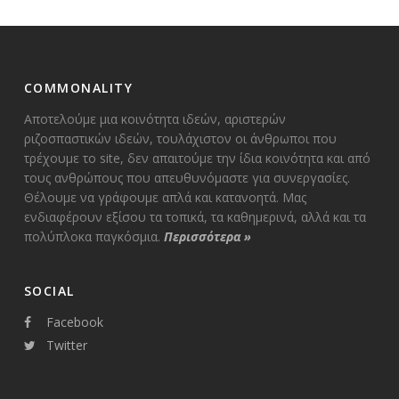
COMMONALITY
Αποτελούμε μια κοινότητα ιδεών, αριστερών
ριζοσπαστικών ιδεών, τουλάχιστον οι άνθρωποι που
τρέχουμε το site, δεν απαιτούμε την ίδια κοινότητα και από
τους ανθρώπους που απευθυνόμαστε για συνεργασίες.
Θέλουμε να γράφουμε απλά και κατανοητά. Μας
ενδιαφέρουν εξίσου τα τοπικά, τα καθημερινά, αλλά και τα
πολύπλοκα παγκόσμια.
Περισσότερα
»
SOCIAL
Facebook
Twitter