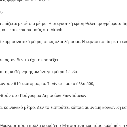
ς.
τωπίζεται με τέτοια μέτρα. Η στεγαστική κρίση θέλει προγράμματα δη
μα – και περιορισμούς στο Airbnb.
κομμουνιστικά μέτρα, όπως όλοι ξέρουμε. Η κερδοσκοπία με τα ενοίκι
ίας, αν δεν το έχετε προσέξει.
α της κυβέρνησης μιλάνε για μέτρα 1,1 δισ.
άνουν 610 εκατομμύρια. Τι γίνεται με τα άλλα 500;
υνθούν στο Πρόγραμμα Δημοσίων Επενδύσεων.
ι κοινωνικό μέτρο. Δεν το εισπράττει κάποια αδύναμη κοινωνική κα
έκθαμβους πόσα πολλά μοιράζει ο Μητσοτάκης και πόσο καλά πάει η