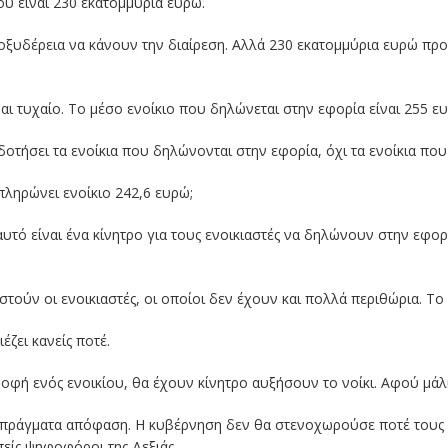
υ είναι 230 εκατομμύρια ευρώ.
ξυδέρεια να κάνουν την διαίρεση. Αλλά 230 εκατομμύρια ευρώ προς 
ι τυχαίο. Το μέσο ενοίκιο που δηλώνεται στην εφορία είναι 255 ε
οτήσει τα ενοίκια που δηλώνονται στην εφορία, όχι τα ενοίκια που
ληρώνει ενοίκιο 242,6 ευρώ;
αυτό είναι ένα κίνητρο για τους ενοικιαστές να δηλώνουν στην εφορ
τούν οι ενοικιαστές, οι οποίοι δεν έχουν και πολλά περιθώρια. Το θ
έζει κανείς ποτέ.
ροφή ενός ενοικίου, θα έχουν κίνητρο αυξήσουν το νοίκι. Αφού μάλ
πράγματα απόφαση. Η κυβέρνηση δεν θα στενοχωρούσε ποτέ τους ιδ
είς ψηφοφόροι της Δεξιάς.