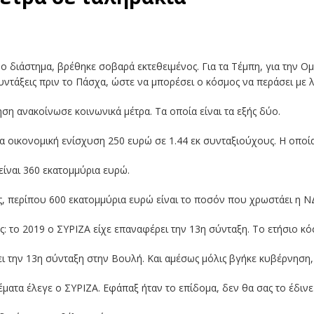
διάστημα, βρέθηκε σοβαρά εκτεθειμένος. Για τα Τέμπη, για την Ομά
ντάξεις πριν το Πάσχα, ώστε να μπορέσει ο κόσμος να περάσει με λ
ση ανακοίνωσε κοινωνικά μέτρα. Τα οποία είναι τα εξής δύο.
ια οικονομική ενίσχυση 250 ευρώ σε 1.44 εκ συνταξιούχους. Η οποί
είναι 360 εκατομμύρια ευρώ.
ς, περίπου 600 εκατομμύρια ευρώ είναι το ποσόν που χρωστάει η ΝΔ
ής: το 2019 ο ΣΥΡΙΖΑ είχε επαναφέρει την 13η σύνταξη. Το ετήσιο κό
ι την 13η σύνταξη στην Βουλή. Και αμέσως μόλις βγήκε κυβέρνηση,
ματα έλεγε ο ΣΥΡΙΖΑ. Εφάπαξ ήταν το επίδομα, δεν θα σας το έδινε