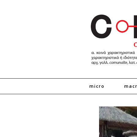
micro
mac