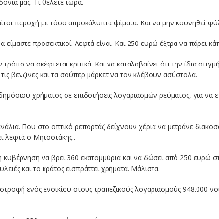
νία μας. Τι θέλετε τώρα.
 έτσι παροχή με τόσο απροκάλυπτα ψέματα. Και να μην κουνηθεί φύ
α είμαστε προσεκτικοί. Λεφτά είναι. Και 250 ευρώ έξτρα να πάρει κά
 τρόπο να σκέφτεται κριτικά. Και να καταλαβαίνει ότι την ίδια στιγ
, τις βενζινες και τα σούπερ μάρκετ να τον κλέβουν ασύστολα.
ημόσιου χρήματος σε επιδοτήσεις λογαριασμών ρεύματος, για να ε
νάλια. Που στο οπτικό ρεπορτάζ δείχνουν χέρια να μετράνε διακοσ
ι λεφτά ο Μητσοτάκης..
 κυβέρνηση να βρει 360 εκατομμύρια και να δώσει από 250 ευρώ στι
υλειές και το κράτος εισπράττει χρήματα. Μάλιστα.
στροφή ενός ενοικίου στους τραπεζικούς λογαριασμούς 948.000 ν