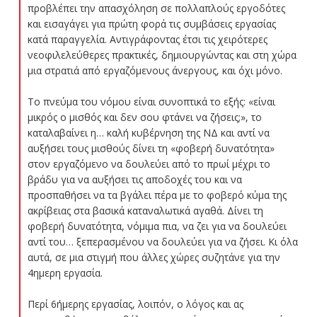
προβλέπει την απασχόληση σε πολλαπλούς εργοδότες
και εισαγάγει για πρώτη φορά τις συμβάσεις εργασίας
κατά παραγγελία. Αντιγράφοντας έτσι τις χειρότερες
νεοφιλελεύθερες πρακτικές, δημιουργώντας και στη χώρα
μια στρατιά από εργαζόμενους άνεργους, και όχι μόνο.
Το πνεύμα του νόμου είναι συνοπτικά το εξής: «είναι
μικρός ο μισθός και δεν σου φτάνει να ζήσεις;», το
καταλαβαίνει η… καλή κυβέρνηση της ΝΔ και αντί να
αυξήσει τους μισθούς δίνει τη «φοβερή δυνατότητα»
στον εργαζόμενο να δουλεύει από το πρωί μέχρι το
βράδυ για να αυξήσει τις αποδοχές του και να
προσπαθήσει να τα βγάλει πέρα με το φοβερό κύμα της
ακρίβειας στα βασικά καταναλωτικά αγαθά. Δίνει τη
φοβερή δυνατότητα, νόμιμα πια, να ζει για να δουλεύει
αντί του… ξεπερασμένου να δουλεύει για να ζήσει. Κι όλα
αυτά, σε μια στιγμή που άλλες χώρες συζητάνε για την
4ημερη εργασία.
Περί 6ήμερης εργασίας, λοιπόν, ο λόγος και ας