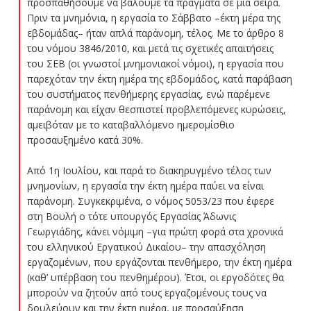
προσπαθήσουμε να βάλουμε τα πράγματα σε μια σειρά.
Πριν τα μνημόνια, η εργασία το Σάββατο –έκτη μέρα της
εβδομάδας– ήταν απλά παράνομη, τέλος. Με το άρθρο 8
του νόμου 3846/2010, και μετά τις σχετικές απαιτήσεις
του ΣΕΒ (οι γνωστοί μνημονιακοί νόμοι), η εργασία που
παρεχόταν την έκτη ημέρα της εβδομάδος, κατά παράβαση
του συστήματος πενθήμερης εργασίας, ενώ παρέμενε
παράνομη και είχαν θεσπιστεί προβλεπόμενες κυρώσεις,
αμειβόταν με το καταβαλλόμενο ημερομίσθιο
προσαυξημένο κατά 30%.
Από 1η Ιουλίου, και παρά το διακηρυγμένο τέλος των
μνημονίων, η εργασία την έκτη ημέρα παύει να είναι
παράνομη. Συγκεκριμένα, ο νόμος 5053/23 που έφερε
στη Βουλή ο τότε υπουργός Εργασίας Άδωνις
Γεωργιάδης, κάνει νόμιμη –για πρώτη φορά στα χρονικά
του ελληνικού Εργατικού Δικαίου– την απασχόληση
εργαζομένων, που εργάζονται πενθήμερο, την έκτη ημέρα
(καθ’ υπέρβαση του πενθημέρου). Έτσι, οι εργοδότες θα
μπορούν να ζητούν από τους εργαζομένους τους να
δουλεύουν και την έκτη ημέρα, με προσαύξηση