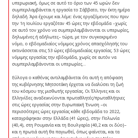
υπερωριακή, όμως σε αυτό το όριο των 45 ωρών δεν
συμπεριλαμβάνεται η εργασία το Σάββατο, την έκτη ημέρα
δηλαδή. Άρα έχουμε και λέμε: ένας εργαζόμενος που πριν
την 1η Ιουλίου εργαζόταν 45 ώρες την εβδομάδα –χωρίς
σε αυτό τον χρόνο να συμπεριλαμβάνονται οι υπερωρίες,
δηλωμένες ή αδήλωτες– τώρα, με τον συγκεκριμένο
νόμο, ο εβδομαδιαίος νόμιμος χρόνος απασχόλησής του
εκτινάσσεται στις 53 ώρες εβδομαδιαίας εργασίας. 53 ώρες
νόμιμης εργασίας την εβδομάδα, χωρίς σε αυτόν να
συμπεριλαμβάνονται οι υπερωρίες…
Εύλογα ο καθένας αντιλαμβάνεται ότι αυτή η απόφαση
της κυβέρνησης Μητσοτάκη έρχεται να διαλύσει τη ζωή
του κόσμου της μισθωτής εργασίας. Οι Έλληνες και οι
Ελληνίδες αναδεικνύονται πρωταθλητές/πρωταθλήτριες
στις ώρες εργασίας στην Ευρωπαϊκή Ένωση –οι
περισσότερες ώρες εργασίας κάθε εβδομάδα το 2022,
καταγράφηκαν στην Ελλάδα (41 ώρες), στην Πολωνία
(40,4), στη Ρουμανία και τη Βουλγαρία (40,2 και οι δύο)–
και η πρωτιά αυτή θα παγιωθεί, όπως φαίνεται, και τα