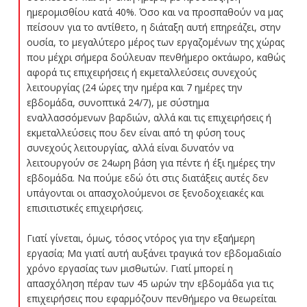
ημερομισθίου κατά 40%. Όσο και να προσπαθούν να μας
πείσουν για το αντίθετο, η διάταξη αυτή επηρεάζει, στην
ουσία, το μεγαλύτερο μέρος των εργαζομένων της χώρας
που μέχρι σήμερα δούλευαν πενθήμερο οκτάωρο, καθώς
αφορά τις επιχειρήσεις ή εκμεταλλεύσεις συνεχούς
λειτουργίας (24 ώρες την ημέρα και 7 ημέρες την
εβδομάδα, συνοπτικά 24/7), με σύστημα
εναλλασσόμενων βαρδιών, αλλά και τις επιχειρήσεις ή
εκμεταλλεύσεις που δεν είναι από τη φύση τους
συνεχούς λειτουργίας, αλλά είναι δυνατόν να
λειτουργούν σε 24ωρη βάση για πέντε ή έξι ημέρες την
εβδομάδα. Να πούμε εδώ ότι στις διατάξεις αυτές δεν
υπάγονται οι απασχολούμενοι σε ξενοδοχειακές και
επισιτιστικές επιχειρήσεις.
Γιατί γίνεται, όμως, τόσος ντόρος για την εξαήμερη
εργασία; Μα γιατί αυτή αυξάνει τραγικά τον εβδομαδιαίο
χρόνο εργασίας των μισθωτών. Γιατί μπορεί η
απασχόληση πέραν των 45 ωρών την εβδομάδα για τις
επιχειρήσεις που εφαρμόζουν πενθήμερο να θεωρείται