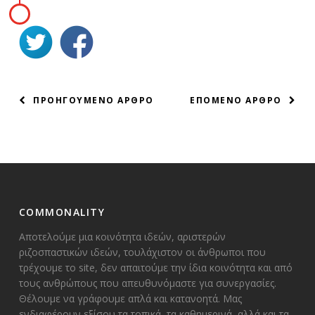
ΠΛΟΗΓΗΣΗ
ΠΡΟΗΓΟΥΜΕΝΟ ΑΡΘΡΟ
ΕΠΟΜΕΝΟ ΑΡΘΡΟ
ΑΡΘΡΩΝ
COMMONALITY
Αποτελούμε μια κοινότητα ιδεών, αριστερών
ριζοσπαστικών ιδεών, τουλάχιστον οι άνθρωποι που
τρέχουμε το site, δεν απαιτούμε την ίδια κοινότητα και από
τους ανθρώπους που απευθυνόμαστε για συνεργασίες.
Θέλουμε να γράφουμε απλά και κατανοητά. Μας
ενδιαφέρουν εξίσου τα τοπικά, τα καθημερινά, αλλά και τα