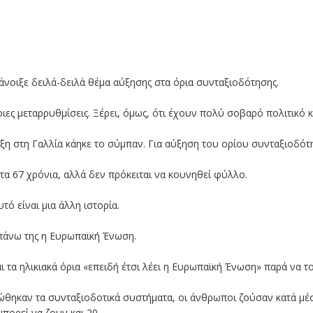
νοιξε δειλά-δειλά θέμα αύξησης στα όρια συνταξιοδότησης.
οιες μεταρρυθμίσεις. Ξέρει, όμως, ότι έχουν πολύ σοβαρό πολιτικό 
ξη στη Γαλλία κάηκε το σύμπαν. Για αύξηση του ορίου συνταξιοδότη
α 67 χρόνια, αλλά δεν πρόκειται να κουνηθεί φύλλο.
τό είναι μια άλλη ιστορία.
 πάνω της η Ευρωπαϊκή Ένωση.
αι τα ηλικιακά όρια «επειδή έτσι λέει η Ευρωπαϊκή Ένωση» παρά να τ
λιώθηκαν τα συνταξιοδοτικά συστήματα, οι άνθρωποι ζούσαν κατά μέ
πορεί να ζουν και 20.