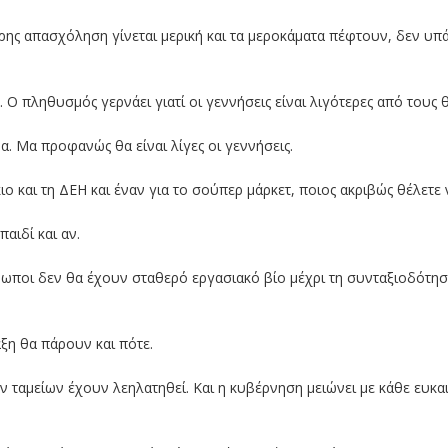
λήρης απασχόληση γίνεται μερική και τα μεροκάματα πέφτουν, δεν υπ
Ο πληθυσμός γερνάει γιατί οι γεννήσεις είναι λιγότερες από τους 
α. Μα προφανώς θα είναι λίγες οι γεννήσεις.
ιο και τη ΔΕΗ και έναν για το σούπερ μάρκετ, ποιος ακριβώς θέλετε ν
αιδί και αν.
θρωποι δεν θα έχουν σταθερό εργασιακό βίο μέχρι τη συνταξιοδότη
αξη θα πάρουν και πότε.
ν ταμείων έχουν λεηλατηθεί. Και η κυβέρνηση μειώνει με κάθε ευκαιρ