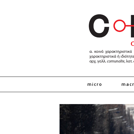
micro
mac