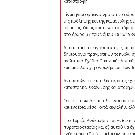
καταστροφή.
Είναι ηλίου φαεινότερο ότι το δάσο
της πρόληψης και της καταστολής σε
σώματος, όπως προτείνει το πόρισμ
στο άρθρο 37 του νόμου 1845/1989
Απαιτείται η επείγουσα και ριζική
δημιουργία πραγματικών τοπικών σχ
ανθεκτικό Σχέδιο Οικιστικής Αστική
και επιτέλους, η ολοκλήρωση των 
Αντί αυτών, το επιτελικό κράτος έχ
καταστολής, εκκένωσης και αποζημ
Ομως κι εδώ δεν αποδεικνύεται ούτ
και εναέρια μέσα, κατά κεφαλήν, αλλ
Στο Ταμείο Ανάκαμψης και Ανθεκτικ
πυροπροστασίας και εξ αυτού να έχε
ενός ευρωπαϊκού ταμείου κλιματική