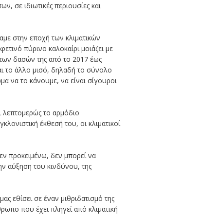
ν, σε ιδιωτικές περιουσίες και
αμε στην εποχή των κλιματικών
τινό πύρινο καλοκαίρι μοιάζει με
 των δασών της από το 2017 έως
αι το άλλο μισό, δηλαδή το σύνολο
μα να το κάνουμε, να είναι σίγουροι
ι λεπτομερώς το αρμόδιο
κλονιστική έκθεσή του, οι κλιματικοί
εν προκειμένω, δεν μπορεί να
ην αύξηση του κινδύνου, της
ας εθίσει σε έναν μιθριδατισμό της
θρωπο που έχει πληγεί από κλιματική