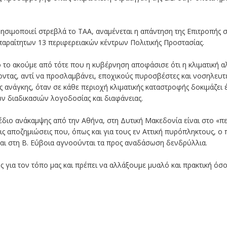
χρησιμοποιεί στρεβλά το ΤΑΑ, αναμένεται η απάντηση της Επιτροπή
παραίτητων 13 περιφερειακών κέντρων Πολιτικής Προστασίας.
 το ακούμε από τότε που η κυβέρνηση αποφάσισε ότι η κλιματική αλλ
ρνοντας, αντί να προσλαμβάνει, εποχικούς πυροσβέστες και νοσηλευτ
ς ανάγκης, όταν σε κάθε περιοχή κλιματικής καταστροφής δοκιμάζει
ν διαδικασιών λογοδοσίας και διαφάνειας.
ιο ανάκαμψης από την Αθήνα, στη Δυτική Μακεδονία είναι στο «περί
τις αποζημιώσεις που, όπως και για τους εν Αττική πυρόπληκτους
αι στη Β. Εύβοια αγνοούνται τα προς αναδάσωση δενδρύλλια.
ς για τον τόπο μας και πρέπει να αλλάξουμε μυαλό και πρακτική όσο 