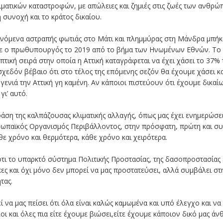
ατικών καταστροφών, με απώλειες και ζημιές στις ζωές των ανθρώπω
 συνοχή και το κράτος δικαίου.
αινόμενα αστραπής φωτιάς στο Μάτι και πλημμύρας στη Μάνδρα μπήκ
 ο πρωθυπουργός το 2019 από το βήμα των Ηνωμένων Εθνών. Το φε
πτική σειρά στην οποία η Αττική καταγράφεται να έχει χάσει το 37%
 σχεδόν βέβαιο ότι στο τέλος της επόμενης σεζόν θα έχουμε χάσει κ
νιά την Αττική γη καμένη. Αν κάποιοι πιστεύουν ότι έχουμε δικαίω
γι’ αυτό.
άση της καλπάζουσας κλιματικής αλλαγής, όπως μας έχει ενημερώσε
υρωπαϊκός Οργανισμός Περιβάλλοντος, στην πρόσφατη, πρώτη και συγ
θε χρόνο και θερμότερα, κάθε χρόνο και χειρότερα.
τι το υπαρκτό σύστημα Πολιτικής Προστασίας, της δασοπροστασίας 
κες και όχι μόνο δεν μπορεί να μας προστατεύσει, αλλά συμβάλει στ
τας.
α μας πείσει ότι όλα είναι καλώς καμωμένα και υπό έλεγχο και να μ
ι και όλες πια είτε έχουμε βιώσει,είτε έχουμε κάποιον δικό μας άν