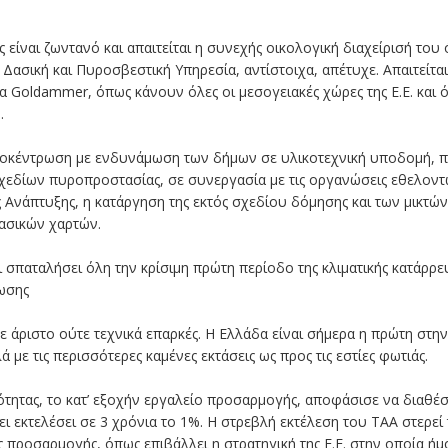
ς είναι ζωντανό και απαιτείται η συνεχής οικολογική διαχείρισή του
 Δασική και Πυροσβεστική Υπηρεσία, αντίστοιχα, απέτυχε. Απαιτείτα
α Goldammer, όπως κάνουν όλες οι μεσογειακές χώρες της Ε.Ε. και 
.
 αποκέντρωση με ενδυνάμωση των δήμων σε υλικοτεχνική υποδομή, π
εδίων πυροπροστασίας, σε συνεργασία με τις οργανώσεις εθελοντών
ς Ανάπτυξης, η κατάργηση της εκτός σχεδίου δόμησης και των μικτώ
δασικών χαρτών.
ει σπαταλήσει όλη την κρίσιμη πρώτη περίοδο της κλιματικής κατάρ
ίωσης
ε άριστο ούτε τεχνικά επαρκές. Η Ελλάδα είναι σήμερα η πρώτη σ
ά με τις περισσότερες καμένες εκτάσεις ως προς τις εστίες φωτιάς.
ότητας, το κατ’ εξοχήν εργαλείο προσαρμογής, αποφάσισε να διαθέ
ι εκτελέσει σε 3 χρόνια το 1%. Η στρεβλή εκτέλεση του ΤΑΑ στερεί
ς προσαρμογής, όπως επιβάλλει η στρατηγική της Ε.Ε. στην οποία ήμ