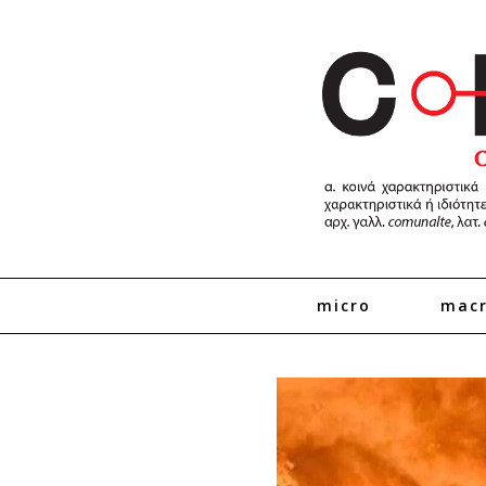
micro
mac