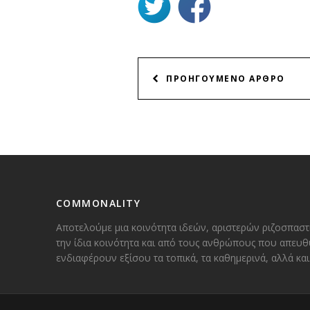
ΠΛΟΗΓΗΣΗ
ΠΡΟΗΓΟΥΜΕΝΟ ΑΡΘΡΟ
ΑΡΘΡΩΝ
COMMONALITY
Αποτελούμε μια κοινότητα ιδεών, αριστερών ριζοσπαστ
την ίδια κοινότητα και από τους ανθρώπους που απευθ
ενδιαφέρουν εξίσου τα τοπικά, τα καθημερινά, αλλά κ