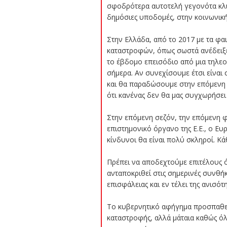
σφοδρότερα αυτοτελή γεγονότα κλιμ
δημόσιες υποδομές, στην κοινωνική
Στην Ελλάδα, από το 2017 με τα φ
καταστροφών, όπως σωστά ανέδειξε
το έβδομο επεισόδιο από μια τηλεο
σήμερα. Αν συνεχίσουμε έτσι είναι
και θα παραδώσουμε στην επόμενη γε
ότι κανένας δεν θα μας συγχωρήσει 
Στην επόμενη σεζόν, την επόμενη φ
επιστημονικό όργανο της Ε.Ε., ο Ε
κίνδυνοι θα είναι πολύ σκληροί. Κά
Πρέπει να αποδεχτούμε επιτέλους ό
ανταποκριθεί στις σημερινές συνθή
επισφάλειας και εν τέλει της ανισότη
Το κυβερνητικό αφήγημα προσπαθεί ν
καταστροφής, αλλά μάταια καθώς όλο