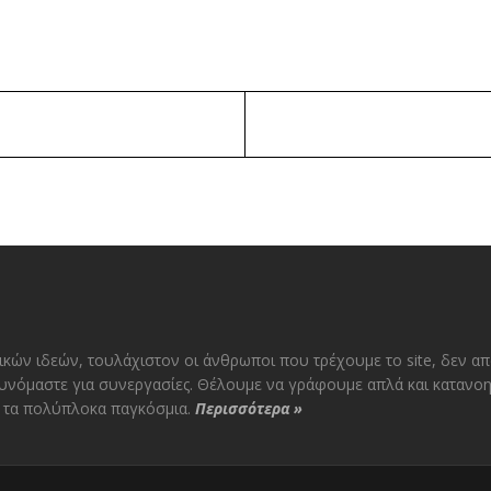
ικών ιδεών, τουλάχιστον οι άνθρωποι που τρέχουμε το site, δεν α
υνόμαστε για συνεργασίες. Θέλουμε να γράφουμε απλά και κατανοη
αι τα πολύπλοκα παγκόσμια.
Περισσότερα
»