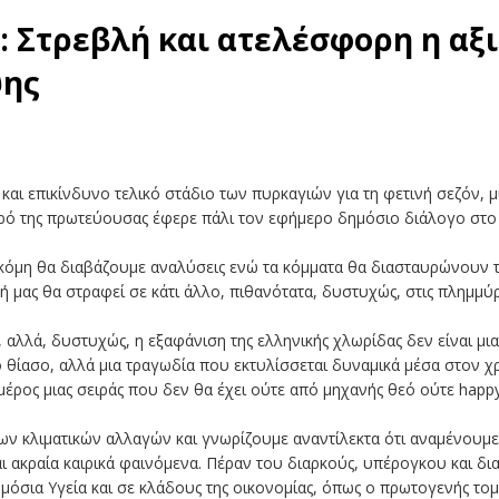
: Στρεβλή και ατελέσφορη η αξ
ψης
αι επικίνδυνο τελικό στάδιο των πυρκαγιών για τη φετινή σεζόν, μ
 της πρωτεύουσας έφερε πάλι τον εφήμερο δημόσιο διάλογο στο «τ
 ακόμη θα διαβάζουμε αναλύσεις ενώ τα κόμματα θα διασταυρώνουν τ
 μας θα στραφεί σε κάτι άλλο, πιθανότατα, δυστυχώς, στις πλημμύρ
, αλλά, δυστυχώς, η εξαφάνιση της ελληνικής χλωρίδας δεν είναι μ
ο θίασο, αλλά μια τραγωδία που εκτυλίσσεται δυναμικά μέσα στον χρ
μέρος μιας σειράς που δεν θα έχει ούτε από μηχανής θεό ούτε happy
ίων κλιματικών αλλαγών και γνωρίζουμε αναντίλεκτα ότι αναμένουμ
ι ακραία καιρικά φαινόμενα. Πέραν του διαρκούς, υπέρογκου και δ
μόσια Υγεία και σε κλάδους της οικονομίας, όπως ο πρωτογενής τομ