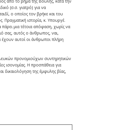
ος από το βήμα της Βουλής, κατά την
ικό (σ.σ. γιατρό) για να
ιδί, ο οποίος τον βρήκε και του
. Πραγματική ιστορία, κ. Υπουργέ.
α πάρει μια τέτοια απόφαση, χωρίς να
διό σας, αυτός ο άνθρωπος, ναι,
α έχουν αυτοί οι άνθρωποι πλήρη
ια λευκών προνομιούχων συντηρητικών
ες ισονομίας. Η προσπάθεια για
ι δικαιολόγηση της έμφυλης βίας,