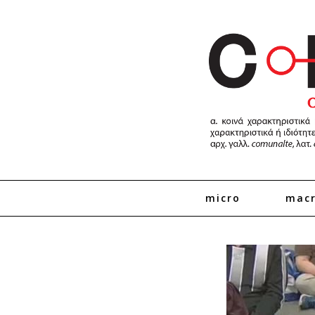
micro
mac