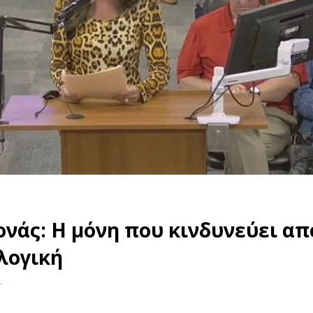
άς: Η μόνη που κινδυνεύει απ
 λογική
ς