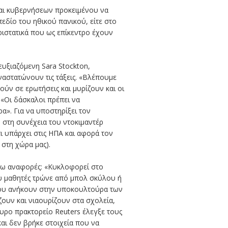
και κυβερνήσεων προκειμένου να
εδίο του ηθικού πανικού, είτε στο
ριστατικά που ως επίκεντρο έχουν
ευξιαζόμενη Sara Stockton,
αναστατώνουν τις τάξεις. «Βλέπουμε
ύν σε ερωτήσεις και μυρίζουν και οι
 «Οι δάσκαλοι πρέπει να
α». Για να υποστηρίξει τον
 στη συνέχεια του ντοκιμαντέρ
ι υπάρχει στις ΗΠΑ και αφορά τον
 στη χώρα μας).
 άνω αναφορές: «Κυκλοφορεί στο
που μαθητές τρώνε από μπολ σκύλου ή
 που ανήκουν στην υποκουλτούρα των
ζουν και νιαουρίζουν στα σχολεία,
υρο πρακτορείο Reuters έλεγξε τους
και δεν βρήκε στοιχεία που να