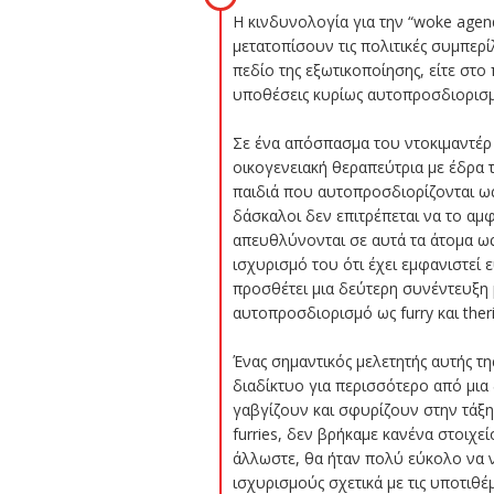
H κινδυνολογία για την “woke agen
μετατοπίσουν τις πολιτικές συμπερ
πεδίο της εξωτικοποίησης, είτε στ
υποθέσεις κυρίως αυτοπροσδιορισμο
Σε ένα απόσπασμα του ντοκιμαντέρ τ
οικογενειακή θεραπεύτρια με έδρα τ
παιδιά που αυτοπροσδιορίζονται ως
δάσκαλοι δεν επιτρέπεται να το αμφ
απευθλύνονται σε αυτά τα άτομα ως 
ισχυρισμό του ότι έχει εμφανιστεί
προσθέτει μια δεύτερη συνέντευξη 
αυτοπροσδιορισμό ως furry και ther
Ένας σημαντικός μελετητής αυτής τ
διαδίκτυο για περισσότερο από μια
γαβγίζουν και σφυρίζουν στην τάξη
furries, δεν βρήκαμε κανένα στοιχε
άλλωστε, θα ήταν πολύ εύκολο να ν
ισχυρισμούς σχετικά με τις υποτιθέ