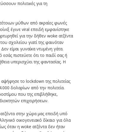
ύσσουν πολιτικές για τη
η τέτοιων μύθων από ακραίες φωνές
νιξ έγινε viral επειδή εμφανίστηκε
αρτυρηθεί για την δήθεν woke ατζέντα
του σχολείου γιατί της φαινόταν
 Δεν είμαι γυναίκα ντυμένη γάτα.
ό εσάς πιστεύετε ότι το παιδί σας ή
λήθεια υπερισχύει της φαντασίας. Η
 αψήφησε το lockdown της πολιτείας
4.000 δολαρίων από την πολιτεία.
ροστίμου που της επιβλήθηκε,
ιδιοκτητών επιχειρήσεων.
ατζέντα στην χώρα μας επειδή υπό
λληνικό οικογενειακό δίκαιο για όλα
ς όταν η woke ατζέντα δεν ήταν