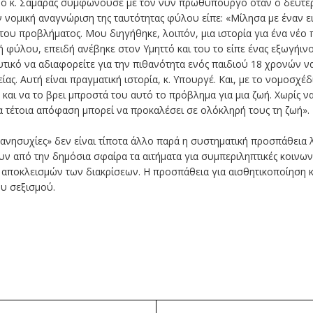
ιά ο κ. Σαμαράς συμφωνούσε με τον νύν πρωθυπουργό όταν ο δεύτερ
 νομική αναγνώριση της ταυτότητας φύλου είπε: «Μίλησα με έναν ειδ
υ προβλήματος. Μου διηγήθηκε, λοιπόν, μια ιστορία για ένα νέο πα
φύλου, επειδή ανέβηκε στον Υμηττό και του το είπε ένας εξωγήινος
ευτικό να αδιαφορείτε για την πιθανότητα ενός παιδιού 18 χρονών ν
ίας. Αυτή είναι πραγματική ιστορία, κ. Υπουργέ. Και, με το νομοσχέ
και να το βρει μπροστά του αυτό το πρόβλημα για μια ζωή. Χωρίς ν
 τέτοια απόφαση μπορεί να προκαλέσει σε ολόκληρή τους τη ζωή».
 «ανησυχίες» δεν είναι τίποτα άλλο παρά η συστηματική προσπάθε
ν από την δημόσια σφαίρα τα αιτήματα για συμπεριληπτικές κοινωνί
αποκλεισμών των διακρίσεων. Η προσπάθεια για αισθητικοποίηση κα
ου σεξισμού.