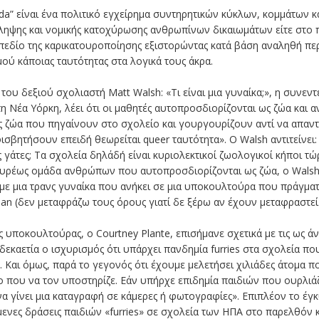
da” είναι ένα πολιτικό εγχείρημα συντηρητικών κύκλων, κομμάτων 
ίληψης και νομικής κατοχύρωσης ανθρωπίνων δικαιωμάτων είτε στο π
ο πεδίο της καρικατουροποίησης εξιστορώντας κατά βάση αναληθή πε
ύ κάποιας ταυτότητας στα λογικά τους άκρα.
ου δεξιού σχολιαστή Matt Walsh: «Τι είναι μια γυναίκα;», η συνεντ
η Νέα Υόρκη, λέει ότι οι μαθητές αυτοπροσδιορίζονται ως ζώα και 
 ζώα που πηγαίνουν στο σχολείο και γουργουρίζουν αντί να απαντο
ισβητήσουν επειδή θεωρείται queer ταυτότητα». Ο Walsh αντιτείνει:
γάτες; Τα σχολεία δηλάδή είναι κυριολεκτικοί ζωολογικοί κήποι τώρ
 ευρέως ομάδα ανθρώπων που αυτοπροσδιορίζονται ως ζώα, ο Walsh
με μια τρανς γυναίκα που ανήκει σε μια υποκουλτούρα που πράγματ
ian (δεν μεταφράζω τους όρους γιατί δε ξέρω αν έχουν μεταφραστεί
ης υποκουλτούρας, ο Courtney Plante, επισήμανε σχετικά με τις ως
 δεκαετία ο ισχυρισμός ότι υπάρχει πανδημία furries στα σχολεία 
. Και όμως, παρά το γεγονός ότι έχουμε μελετήσει χιλιάδες άτομα
ίο που να τον υποστηρίζε. Εάν υπήρχε επιδημία παιδιών που ουρλιά
α γίνει μια καταγραφή σε κάμερες ή φωτογραφίες». Επιπλέον το έγκ
μενες δράσεις παιδιών «furries» σε σχολεία των ΗΠΑ στο παρελθόν 