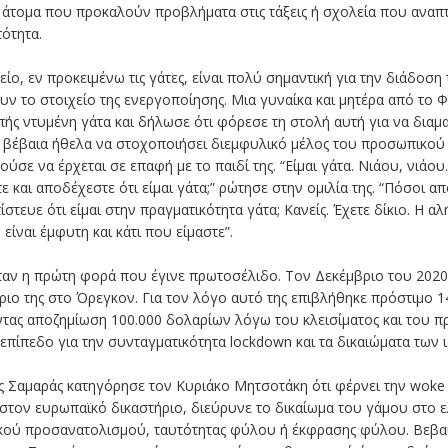
άτομα που προκαλούν προβλήματα στις τάξεις ή σχολεία που αναπτ
ότητα.
είο, εν προκειμένω τις γάτες, είναι πολύ σημαντική για την διάδοσ
 το στοιχείο της ενεργοποίησης. Μια γυναίκα και μητέρα από το Φοί
πής ντυμένη γάτα και δήλωσε ότι φόρεσε τη στολή αυτή για να διαμ
 βέβαια ήθελα να στοχοποιήσει διεμφυλικό μέλος του προσωπικού 
σε να έρχεται σε επαφή με το παιδί της. “Είμαι γάτα. Νιάου, νιάου.
ε και αποδέχεστε ότι είμαι γάτα;” ρώτησε στην ομιλία της. “Πόσοι απ
στευε ότι είμαι στην πραγματικότητα γάτα; Κανείς. Έχετε δίκιο. Η α
είναι έμφυτη και κάτι που είμαστε”.
ταν η πρώτη φορά που έγινε πρωτοσέλιδο. Τον Δεκέμβριο του 2020
ριο της στο Όρεγκον. Για τον λόγο αυτό της επιβλήθηκε πρόστιμο 1
τας αποζημίωση 100.000 δολαρίων λόγω του κλεισίματος και του π
πίπεδο για την συνταγματικότητα lockdown και τα δικαιώματα των 
Σαμαράς κατηγόρησε τον Κυριάκο Μητσοτάκη ότι φέρνει την woke 
 στον ευρωπαϊκό δικαστήριο, διεύρυνε το δικαίωμα του γάμου στο ε
ού προσανατολισμού, ταυτότητας φύλου ή έκφρασης φύλου. Βεβαίω