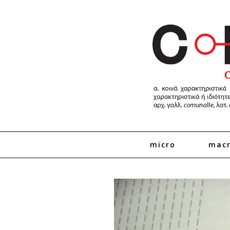
micro
mac