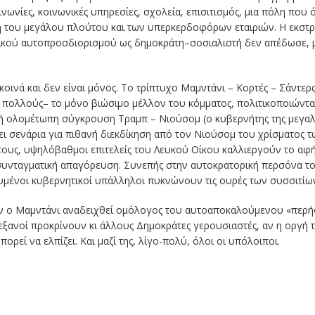
νωνίες, κοινωνικές υπηρεσίες, σχολεία, επισιτισμός, μια πόλη που
η του μεγάλου πλούτου και των υπερκερδοφόρων εταιριών. Η εκστ
ικού αυτοπροσδιορισμού ως δημοκράτη–σοσιαλιστή δεν απέδωσε, μ
κοινά και δεν είναι μόνος. Το τρίπτυχο Μαμντάνι – Κορτές – Σάντερ
α πολλούς– το μόνο βιώσιμο μέλλον του κόμματος, πολιτικοποιώντα
 ολομέτωπη σύγκρουση Τραμπ – Νιούσομ (ο κυβερνήτης της μεγαλύ
πει σενάρια για πιθανή διεκδίκηση από τον Νιούσομ του χρίσματος 
τους, υψηλόβαθμοι επιτελείς του Λευκού Οίκου καλλιεργούν το αφ
συνταγματική απαγόρευση. Συνεπής στην αυτοκρατορική περσόνα του
μένοι κυβερνητικοί υπάλληλοι πυκνώνουν τις ουρές των συσσιτίω
ί. Αν ο Μαμντάνι αναδειχθεί ομόλογος του αυτοαποκαλούμενου «πε
 Τεξανοί προκρίνουν κι άλλους Δημοκράτες γερουσιαστές, αν η οργή
πορεί να ελπίζει. Και μαζί της, λίγο-πολύ, όλοι οι υπόλοιποι.