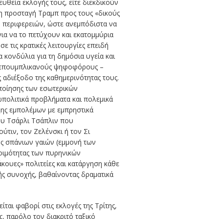
ευθεία εκλογής τους, είτε διεκδικούν
η προσταγή Τραμπ προς τους «δικούς
ν περιφερειών, ώστε ανεμπόδιστα να
ια να το πετύχουν και εκατομμύρια
 τις κρατικές λειτουργίες επειδή
 κονδύλια για τη δημόσια υγεία και
 ρεπουμπλικανούς ψηφοφόρους –
 αδιέξοδο της καθημερινότητας τους.
οποίησης των εσωτερικών
εωπολιτικά προβλήματα και πολεμικά
ιξης εμπολέμων με εμπρηστικά
ου Τσάρλι Τσάπλιν που
τιν, τον Ζελένσκι ή τον Σι
ς σπάνιων γαιών (εμμονή των
οιμότητας των πυρηνικών
κουες» πολιτείες και κατάργηση κάθε
κής συνοχής, βαθαίνοντας δραματικά
ται φαβορί στις εκλογές της Τρίτης,
, παρόλο τον διακριτό ταξικό