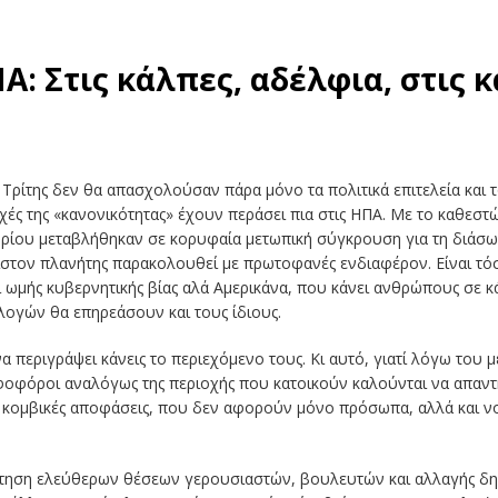
Α: Στις κάλπες, αδέλφια, στις 
ς Τρίτης δεν θα απασχολούσαν πάρα μόνο τα πολιτικά επιτελεία και
ές της «κανονικότητας» έχουν περάσει πια στις ΗΠΑ. Με το καθεσ
βρίου μεταβλήθηκαν σε κορυφαία μετωπική σύγκρουση για τη διάσω
χιστον πλανήτης παρακολουθεί με πρωτοφανές ενδιαφέρον. Είναι τό
 ωμής κυβερνητικής βίας αλά Αμερικάνα, που κάνει ανθρώπους σε 
λογών θα επηρεάσουν και τους ίδιους.
να περιγράψει κάνεις το περιεχόμενο τους. Κι αυτό, γιατί λόγω το
ηφοφόροι αναλόγως της περιοχής που κατοικούν καλούνται να απαντ
 κομβικές αποφάσεις, που δεν αφορούν μόνο πρόσωπα, αλλά και νομ
άκτηση ελεύθερων θέσεων γερουσιαστών, βουλευτών και αλλαγής δ