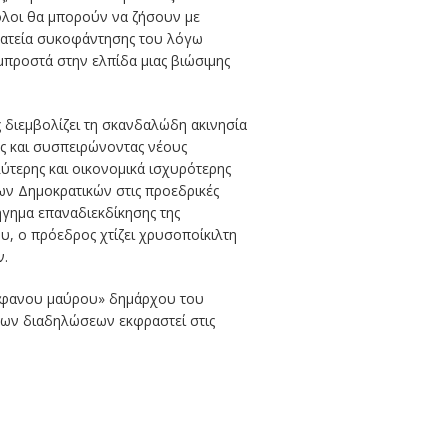
 όλοι θα μπορούν να ζήσουν με
ρατεία συκοφάντησης του λόγω
προστά στην ελπίδα μιας βιώσιμης
ς διεμβολίζει τη σκανδαλώδη ακινησία
ς και συσπειρώνοντας νέους
τερης και οικονομικά ισχυρότερης
των Δημοκρατικών στις προεδρικές
ήγημα επαναδιεκδίκησης της
, ο πρόεδρος χτίζει χρυσοποίκιλτη
ν.
ρήφανου μαύρου» δημάρχου του
 των διαδηλώσεων εκφραστεί στις