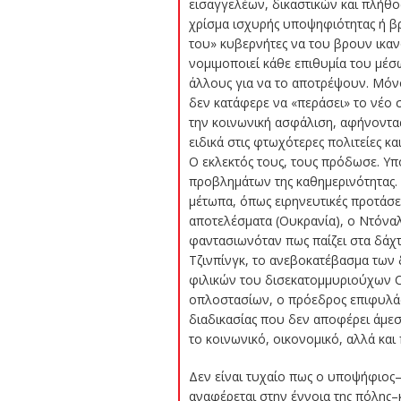
εισαγγελέων, δικαστικών και πλήθος
χρίσμα ισχυρής υποψηφιότητας ή β
του» κυβερνήτες να του βρουν ικα
νομιμοποιεί κάθε επιθυμία του μέσ
άλλους για να το αποτρέψουν. Μόνο
δεν κατάφερε να «περάσει» το νέο 
την κοινωνική ασφάλιση, αφήνοντ
ειδικά στις φτωχότερες πολιτείες 
Ο εκλεκτός τους, τους πρόδωσε. Υ
προβλημάτων της καθημερινότητας. 
μέτωπα, όπως ειρηνευτικές προτάσε
αποτελέσματα (Ουκρανία), ο Ντόνα
φαντασιωνόταν πως παίζει στα δάχτ
Τζινπίνγκ, το ανεβοκατέβασμα τω
φιλικών του δισεκατομμυριούχων C
οπλοστασίων, ο πρόεδρος επιφυλάσσ
διαδικασίας που δεν αποφέρει άμεσ
το κοινωνικό, οικονομικό, αλλά και 
Δεν είναι τυχαίο πως ο υποψήφιος–
αναφέρεται στην έννοια της πόλης–