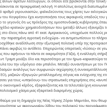
 άλλων αιρετών λειτουργών, οι οποίοι είτε βρίσκονται στην τελική 
ρίσκονται σε προκριματική εκλογή. Η απολύτως ανοιχτά διατυπωμέν
νό αριθμό γερουσιαστών, φαλκιδεύοντας τους χάρτες των εκλογικώ
ω του Κογκρέσου έχει κινητοποιήσει τους ακραιφνείς οπαδούς του γ
 το γεγονός ότι ως πρόεδρος της ομοσπονδιακής κυβέρνησης έπαυσε
σχέδιο κρατικών χρηματοδοτήσεων που (μεταξύ άλλων) εξανεμίζει τα
ας στο έλεος πάνω από 41 εκατ. Αμερικανούς, υποχρέωσε πολλούς
και την παρατημένη αγροτική ενδοχώρα– να αντιμετωπίσουν το πλήρες
ποσχέθηκε αναδίπλωση στην εξωτερική πολιτική υπέρ της προτεραι
Κάνει ακριβώς το αντίθετο. Επιχειρώντας οπερετικές «λύσεις» σε γ
ις που αφήνουν τα πάντα σε εκκρεμότητα (Γάζα), ή εναλλαγές στήρ
λντ Τραμπ μοιάζει όλο και περισσότερο με τον ήρωα–καρικατούρα τ
υλα του την υδρόγειο σαν μπαλόνι. Μεταξύ συναντήσεων με τον Πού
ν δασμών αναλόγως των συμφωνιών εκχώρησης ή συνεκεμετάλλευση
EO), μαζικών εξαγωγών μεταλλαγμένης σόγιας και ενίσχυσης της ετ
ει για τους «υπηκόους» του στρατιωτικές επιχειρήσεις στις «ανυπά
ο οικονομικό κέρδος, εξαφανίζοντας και τα τελευταία ίχνη κοινωνι
πολιτισμικό χάσμα μιας εξαιρετικά διαιρεμένης χώρας.
θαύμα για τη δημαρχία της Νέας Υόρκης Ζόραν Μαμντάνι, που θεωρεί
κοινότητας ως ακρογωνιαίου λίθου του πολιτικού του προγράμματος