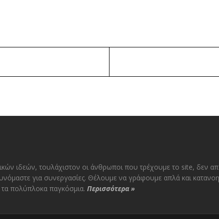
ικών ιδεών, τουλάχιστον οι άνθρωποι που τρέχουμε το site, δεν α
υνόμαστε για συνεργασίες. Θέλουμε να γράφουμε απλά και κατανοη
αι τα πολύπλοκα παγκόσμια.
Περισσότερα
»