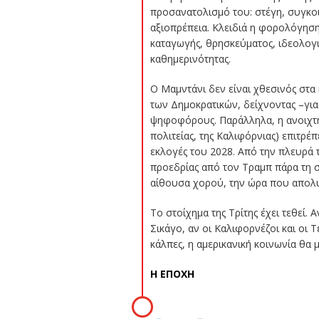
προσανατολισμό του: στέγη, συγκοι
αξιοπρέπεια. Κλειδιά η φορολόγησ
καταγωγής, θρησκεύματος, ιδεολογ
καθημερινότητας.
Ο Μαμντάνι δεν είναι χθεσινός στα 
των Δημοκρατικών, δείχνοντας –γι
ψηφοφόρους. Παράλληλα, η ανοιχτή
πολιτείας, της Καλιφόρνιας) επιτρέ
εκλογές του 2028. Από την πλευρά 
προεδρίας από τον Τραμπ πάρα τη 
αίθουσα χορού, την ώρα που απολυ
Το στοίχημα της Τρίτης έχει τεθε
Σικάγο, αν οι Καλιφορνέζοι και οι
κάλπες, η αμερικανική κοινωνία θα μ
Η ΕΠΟΧΗ