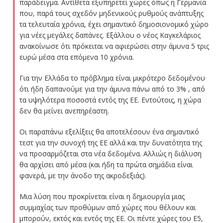
παράδειγμα. Αντίθετα εξυπηρετεί χώρες όπως η Γερμανία
που, παρά τους σχεδόν μηδενικούς ρυθμούς ανάπτυξης
τα τελευταία χρόνια, έχει σημαντικό δημοσιονομικό χώρο
για νέες μεγάλες δαπάνες. Εξάλλου ο νέος Καγκελάριος
ανακοίνωσε ότι πρόκειται να αφιερώσει στην άμυνα 5 τρις
ευρώ μέσα στα επόμενα 10 χρόνια.
Για την Ελλάδα το πρόβλημα είναι μικρότερο δεδομένου
ότι ήδη δαπανούμε για την άμυνα πάνω από το 3% , από
τα υψηλότερα ποσοστά εντός της ΕΕ. Εντούτοις, η χώρα
δεν θα μείνει ανεπηρέαστη.
Οι παραπάνω εξελίξεις θα αποτελέσουν ένα σημαντικό
τεστ για την συνοχή της ΕΕ αλλά και την δυνατότητα της
να προσαρμόζεται στα νέα δεδομένα. Αλλιώς η διάλυση
θα αρχίσει από μέσα (και ήδη τα πρώτα σημάδια είναι
φανερά, με την άνοδο της ακροδεξιάς).
Μια λύση που προκρίνεται είναι η δημιουργία μιας
συμμαχίας των προθύμων από χώρες που θέλουν και
μπορούν, εκτός και εντός της ΕΕ. Οι πέντε χώρες του Ε5,