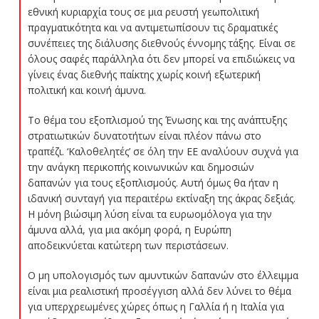
εθνική κυριαρχία τους σε μια ρευστή γεωπολιτική
πραγματικότητα και να αντιμετωπίσουν τις δραματικές
συνέπειες της διάλυσης διεθνούς έννομης τάξης. Είναι σε
όλους σαφές παράλληλα ότι δεν μπορεί να επιδιώκεις να
γίνεις ένας διεθνής παίκτης χωρίς κοινή εξωτερική
πολιτική και κοινή άμυνα.
Το θέμα του εξοπλισμού της Ένωσης και της ανάπτυξης
στρατιωτικών δυνατοτήτων είναι πλέον πάνω στο
τραπέζι. ‘Καλοθελητές’ σε όλη την ΕΕ αναλύουν συχνά για
την ανάγκη περικοπής κοινωνικών και δημοσιών
δαπανών για τους εξοπλισμούς. Αυτή όμως θα ήταν η
ιδανική συνταγή για περαιτέρω εκτίναξη της άκρας δεξιάς.
Η μόνη βιώσιμη λύση είναι τα ευρωομόλογα για την
άμυνα αλλά, για μια ακόμη φορά, η Ευρώπη
αποδεικνύεται κατώτερη των περιστάσεων.
Ο μη υπολογισμός των αμυντικών δαπανών στο έλλειμμα
είναι μια ρεαλιστική προσέγγιση αλλά δεν λύνει το θέμα
για υπερχρεωμένες χώρες όπως η Γαλλία ή η Ιταλία για