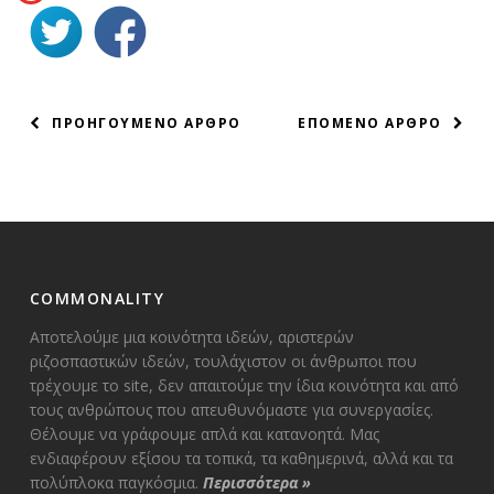
ΠΛΟΗΓΗΣΗ
ΠΡΟΗΓΟΥΜΕΝΟ ΑΡΘΡΟ
ΕΠΟΜΕΝΟ ΑΡΘΡΟ
ΑΡΘΡΩΝ
COMMONALITY
Αποτελούμε μια κοινότητα ιδεών, αριστερών
ριζοσπαστικών ιδεών, τουλάχιστον οι άνθρωποι που
τρέχουμε το site, δεν απαιτούμε την ίδια κοινότητα και από
τους ανθρώπους που απευθυνόμαστε για συνεργασίες.
Θέλουμε να γράφουμε απλά και κατανοητά. Μας
ενδιαφέρουν εξίσου τα τοπικά, τα καθημερινά, αλλά και τα
πολύπλοκα παγκόσμια.
Περισσότερα
»