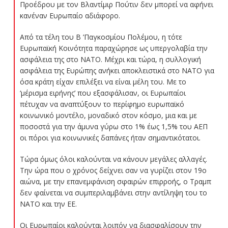
Προέδρου με τον Βλαντίμιρ Πούτιν δεν μπορεί να αφήνει
κανέναν Ευρωπαίο αδιάφορο.
Από τα τέλη του Β ’Παγκοσμίου Πολέμου, η τότε
Ευρωπαϊκή Κοινότητα παραχώρησε ως υπεργολαβία την
ασφάλεια της στο ΝΑΤΟ. Μέχρι και τώρα, η συλλογική
ασφάλεια της Ευρώπης ανήκει αποκλειστικά στο ΝΑΤΟ για
όσα κράτη είχαν επιλέξει να είναι μέλη του. Με το
‘μέρισμα ειρήνης’ που εξασφάλισαν, οι Ευρωπαίοι
πέτυχαν να αναπτύξουν το περίφημο ευρωπαϊκό
κοινωνικό μοντέλο, μοναδικό στον κόσμο, μια και με
ποσοστά για την άμυνα γύρω στο 1% έως 1,5% του ΑΕΠ
οι πόροι για κοινωνικές δαπάνες ήταν σημαντικότατοι.
Τώρα όμως όλοι καλούνται να κάνουν μεγάλες αλλαγές.
Την ώρα που ο χρόνος δείχνει σαν να γυρίζει στον 19ο
αιώνα, με την επανεμφάνιση σφαιρών επιρροής, ο Τραμπ
δεν φαίνεται να συμπεριλαμβάνει στην αντίληψη του το
ΝΑΤΟ και την ΕΕ.
Οι Ευρωπαίοι καλούνται λοιπόν να διασφαλίσουν την