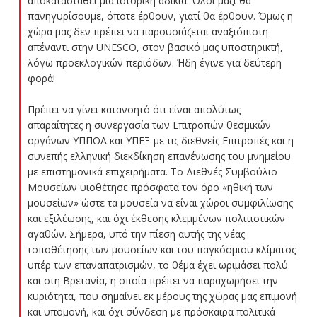
αποκατασταθεί μια ιστορική αδικία. Όλοι μαζί θα
πανηγυρίσουμε, όποτε έρθουν, γιατί θα έρθουν. Όμως η
χώρα μας δεν πρέπει να παρουσιάζεται αναξιόπιστη
απέναντι στην UNESCO, στον βασικό μας υποστηρικτή,
λόγω προεκλογικών περιόδων. Ήδη έγινε για δεύτερη
φορά!
Πρέπει να γίνει κατανοητό ότι είναι απολύτως
απαραίτητες η συνεργασία των Επιτροπών θεσμικών
οργάνων ΥΠΠΟΑ και ΥΠΕΞ με τις διεθνείς Επιτροπές και η
συνεπής ελληνική διεκδίκηση επανένωσης του μνημείου
με επιστημονικά επιχειρήματα. Το Διεθνές Συμβούλιο
Μουσείων υιοθέτησε πρόσφατα τον όρο «ηθική των
μουσείων» ώστε τα μουσεία να είναι χώροι συμφιλίωσης
και εξιλέωσης, και όχι έκθεσης κλεμμένων πολιτιστικών
αγαθών. Σήμερα, υπό την πίεση αυτής της νέας
τοποθέτησης των μουσείων και του παγκόσμιου κλίματος
υπέρ των επαναπατρισμών, το θέμα έχει ωριμάσει πολύ
και στη Βρετανία, η οποία πρέπει να παραχωρήσει την
κυριότητα, που σημαίνει εκ μέρους της χώρας μας επιμονή
και υπομονή, και όχι σύνδεση με πρόσκαιρα πολιτικά