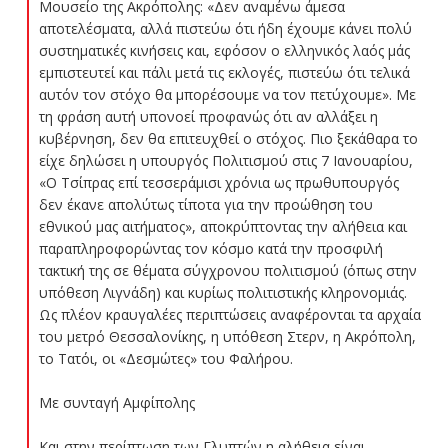
Μουσείο της Ακρόπολης: «Δεν αναμένω άμεσα
αποτελέσματα, αλλά πιστεύω ότι ήδη έχουμε κάνει πολύ
συστηματικές κινήσεις και, εφόσον ο ελληνικός λαός μάς
εμπιστευτεί και πάλι μετά τις εκλογές, πιστεύω ότι τελικά
αυτόν τον στόχο θα μπορέσουμε να τον πετύχουμε». Με
τη φράση αυτή υπονοεί προφανώς ότι αν αλλάξει η
κυβέρνηση, δεν θα επιτευχθεί ο στόχος. Πιο ξεκάθαρα το
είχε δηλώσει η υπουργός Πολιτισμού στις 7 Ιανουαρίου,
«Ο Τσίπρας επί τεσσεράμισι χρόνια ως πρωθυπουργός
δεν έκανε απολύτως τίποτα για την προώθηση του
εθνικού μας αιτήματος», αποκρύπτοντας την αλήθεια και
παραπληροφορώντας τον κόσμο κατά την προσφιλή
τακτική της σε θέματα σύγχρονου πολιτισμού (όπως στην
υπόθεση Λιγνάδη) και κυρίως πολιτιστικής κληρονομιάς.
Ως πλέον κραυγαλέες περιπτώσεις αναφέρονται τα αρχαία
του μετρό Θεσσαλονίκης, η υπόθεση Στερν, η Ακρόπολη,
το Τατόι, οι «Δεσμώτες» του Φαλήρου.
Με συνταγή Αμφίπολης
Και στην περίπτωση των Γλυπτών η αλήθεια είναι