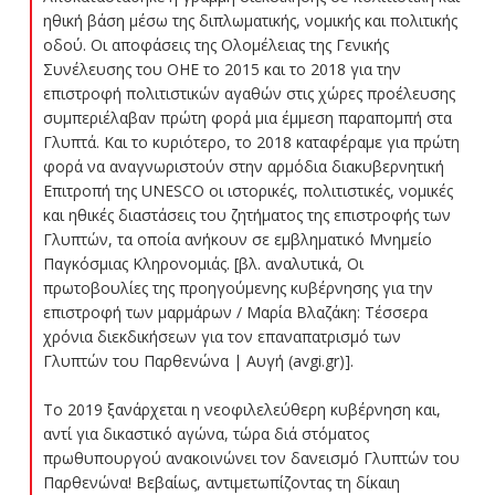
ηθική βάση μέσω της διπλωματικής, νομικής και πολιτικής
οδού. Οι αποφάσεις της Ολομέλειας της Γενικής
Συνέλευσης του ΟΗΕ το 2015 και το 2018 για την
επιστροφή πολιτιστικών αγαθών στις χώρες προέλευσης
συμπεριέλαβαν πρώτη φορά μια έμμεση παραπομπή στα
Γλυπτά. Και το κυριότερο, το 2018 καταφέραμε για πρώτη
φορά να αναγνωριστούν στην αρμόδια διακυβερνητική
Επιτροπή της UNESCO οι ιστορικές, πολιτιστικές, νομικές
και ηθικές διαστάσεις του ζητήματος της επιστροφής των
Γλυπτών, τα οποία ανήκουν σε εμβληματικό Μνημείο
Παγκόσμιας Κληρονομιάς. [βλ. αναλυτικά, Οι
πρωτοβουλίες της προηγούμενης κυβέρνησης για την
επιστροφή των μαρμάρων / Μαρία Βλαζάκη: Τέσσερα
χρόνια διεκδικήσεων για τον επαναπατρισμό των
Γλυπτών του Παρθενώνα | Αυγή (avgi.gr)].
Το 2019 ξανάρχεται η νεοφιλελεύθερη κυβέρνηση και,
αντί για δικαστικό αγώνα, τώρα διά στόματος
πρωθυπουργού ανακοινώνει τον δανεισμό Γλυπτών του
Παρθενώνα! Βεβαίως, αντιμετωπίζοντας τη δίκαιη