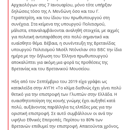
Αρχαιολόγων στις 7 Ιανουαρίου, μόνο τότε υπήρξαν
δηλώσεις τόσο της Λ. Μενδώνη όσο και του Γ.
Γεραπετρίτη, και του ίδιου του πρωθυπουργού στη
συνέχεια. Στα κείμενα της υπουργού Πολιτισμού,
μάλιστα, επαναλαμβάνονται αναληθή στοιχεία, με αιχμές
για πολιτική αντιπαράθεση στο πολύ σημαντικό και
ευαίσθητο θέμα. Βέβαια, η συνέντευξη της Βρετανίδας
υπουργού Πολιτισμού Μισέλ Ντόνελαν στο BBC την ίδια
ημέρα με την δήλωση του Έλληνα πρωθυπουργού
αποκαλύπτει για ακόμη μια φορά τις προθέσεις της
Βρετανίας και του Βρετανικού Μουσείου.
Ηδη από τον Σεπτέμβριο του 2019 είχα γράψει ως
κατακλείδα στην ΑΥΓΗ: «Το κλίμα διεθνώς έχει γίνει πολύ
θετικό για την επιστροφή των Γλυπτών στην Ελλάδα. Η
ευαισθητοποίηση της κοινής γνώμης έχει αυξηθεί κατά
πολύ, αυξάνοντας παράλληλα τις ελπίδες μας για την
οριστική επιστροφή. Σε αυτό συμβάλλουν οι ανά την
υφήλιο Εθνικές Επιτροπές. Περίπου το 80% των
Βρετανών επιθυμεί την επιστροφή. Απαιτούνται χρόνος,