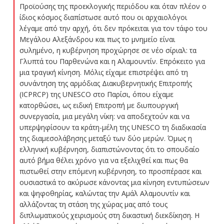
Προϊούσης της προεκλογικής περιόδου και όταν πλέον ο
ίδιος κόσμος διαπίστωσε αυτό που οι αρχαιολόγοι
λέγαμε από την αρχή, ότι δεν πρόκειται για τον τάφο του
Μεγάλου Αλεξάνδρου και πως το μνημείο είναι
συλημένο, η κυβέρνηση προχώρησε σε νέο σίριαλ: τα
Γλυπτά του Παρθενώνα και η Αλαμουντίν. Επρόκειτο για
μια τραγική κίνηση. Μόλις είχαμε επιστρέψει από τη
συνάντηση της αρμόδιας Διακυβερνητικής Επιτροπής
(ΙCPRCP) της UNESCO στο Παρίσι, όπου είχαμε
κατορθώσει, ως ειδική Επιτροπή με διυπουργική
συνεργασία, μια μεγάλη νίκη: να αποδεχτούν και να
υπερψηφίσουν τα κράτη-μέλη της UNESCO τη διαδικασία
της διαμεσολάβησης μεταξύ των δύο μερών. Όμως η
ελληνική κυβέρνηση, διαπιστώνοντας ότι το σπουδαίο
αυτό βήμα θέλει χρόνο για να εξελιχθεί και πως θα
πιστωθεί στην επόμενη κυβέρνηση, το προσπέρασε και
ουσιαστικά το ακύρωσε κάνοντας μια κίνηση εντυπώσεων
και ψηφοθηρίας, καλώντας την Αμάλ Αλαμουντίν και
αλλάζοντας τη στάση της χώρας μας από τους
διπλωματικούς χειρισμούς στη δικαστική διεκδίκηση. Η