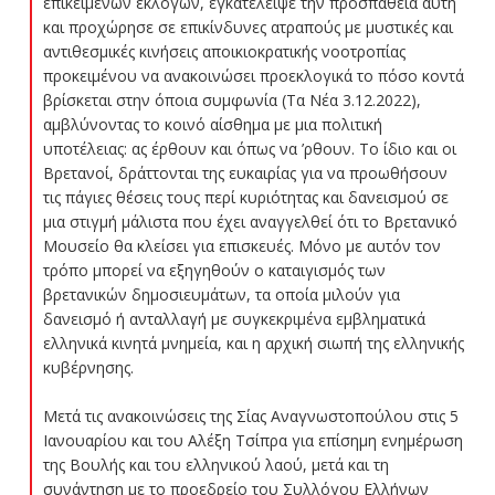
επικείμενων εκλογών, εγκατέλειψε την προσπάθεια αυτή
και προχώρησε σε επικίνδυνες ατραπούς με μυστικές και
αντιθεσμικές κινήσεις αποικιοκρατικής νοοτροπίας
προκειμένου να ανακοινώσει προεκλογικά το πόσο κοντά
βρίσκεται στην όποια συμφωνία (Τα Νέα 3.12.2022),
αμβλύνοντας το κοινό αίσθημα με μια πολιτική
υποτέλειας: ας έρθουν και όπως να ’ρθουν. Το ίδιο και οι
Βρετανοί, δράττονται της ευκαιρίας για να προωθήσουν
τις πάγιες θέσεις τους περί κυριότητας και δανεισμού σε
μια στιγμή μάλιστα που έχει αναγγελθεί ότι το Βρετανικό
Μουσείο θα κλείσει για επισκευές. Μόνο με αυτόν τον
τρόπο μπορεί να εξηγηθούν ο καταιγισμός των
βρετανικών δημοσιευμάτων, τα οποία μιλούν για
δανεισμό ή ανταλλαγή με συγκεκριμένα εμβληματικά
ελληνικά κινητά μνημεία, και η αρχική σιωπή της ελληνικής
κυβέρνησης.
Μετά τις ανακοινώσεις της Σίας Αναγνωστοπούλου στις 5
Ιανουαρίου και του Αλέξη Τσίπρα για επίσημη ενημέρωση
της Βουλής και του ελληνικού λαού, μετά και τη
συνάντηση με το προεδρείο του Συλλόγου Ελλήνων