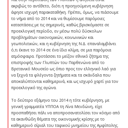
ακριβώς το αντίθετο, διότι η προηγούμενη κυβέρνηση
άφησε ισχυρή παρακαταθήκη. Πρέπει, όμως, να πιάσουμε
το νήμα από το 2014 και να θυμίσουμε παρόμοιες
καταστάσεις με τις σημερινές, καθώς βρισκόμαστε σε
προεκλογική περίοδο, εν μέσω πολύ δύσκολων
προβλημάτων οικονομικών, κοινωνικών και
γεωπολιτικών, και η κυβέρνηση της Ν.Δ. επαναλαμβάνει
ό,τι έκανε το 2014 σε ένα ίδιο κλίμα, σε μια παρόμοια
ατμόσφαιρα. Προτάσσει το μείζον εθνικό ζήτημα της
επιστροφής των Γλυπτών του Παρθενώνα από το
Βρετανικό Μουσείο ως όπιο προς τον ελληνικό λαό για
να ξεχνά τα φλέγοντα ζητήματα και τα σκάνδαλα που
αποκαλύπτονται καθημερινά, και ως ισχυρό χαρτί για τον
προεκλογικό της αγώνα.
Το δεύτερο εξάμηνο του 2014 η τότε κυβέρνηση, με
γενική γραμματέα ΥΠΠΟΑ τη Λίνα Μενδώνη, είχε
προσπαθήσει πάλι να αποπροσανατολίσει τον κόσμο από
τα ακανθώδη θέματα της οικονομικής κρίσης με το
καθημερινό σίριαλ του ταφικού μνημείου της Αμφίπολης.