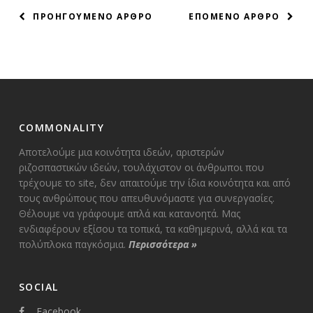
ΠΛΟΗΓΗΣΗ
ΠΡΟΗΓΟΥΜΕΝΟ ΑΡΘΡΟ
ΕΠΟΜΕΝΟ ΑΡΘΡΟ
ΑΡΘΡΩΝ
COMMONALITY
Αποτελούμε μια κοινότητα ιδεών, αριστερών
ριζοσπαστικών ιδεών, τουλάχιστον οι άνθρωποι που
τρέχουμε το site, δεν απαιτούμε την ίδια κοινότητα και από
τους ανθρώπους που απευθυνόμαστε για συνεργασίες.
Θέλουμε να γράφουμε απλά και κατανοητά. Μας
ενδιαφέρουν εξίσου τα τοπικά, τα καθημερινά, αλλά και τα
πολύπλοκα παγκόσμια.
Περισσότερα
»
SOCIAL
Facebook