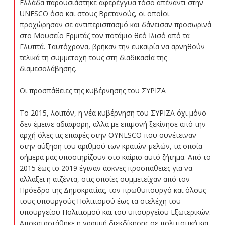
Ελλάδα παρουσιάστηκε αφερέγγυα τόσο απέναντι στην
UNESCO όσο και στους Βρετανούς, οι οποίοι
προχώρησαν σε αντιπερισπασμό και δάνεισαν προσωρινά
στο Μουσείο Ερμιτάζ τον ποτάμιο θεό Ιλισό από τα
Γλυπτά. Ταυτόχρονα, βρήκαν την ευκαιρία να αρνηθούν
τελικά τη συμμετοχή τους στη διαδικασία της
διαμεσολάβησης.
Οι προσπάθειες της κυβέρνησης του ΣΥΡΙΖΑ
Το 2015, λοιπόν, η νέα κυβέρνηση του ΣΥΡΙΖΑ όχι μόνο
δεν έμεινε αδιάφορη, αλλά με επιμονή ξεκίνησε από την
αρχή όλες τις επαφές στην OYNESCO που συνέτειναν
στην αύξηση του αριθμού των κρατών-μελών, τα οποία
σήμερα μας υποστηρίζουν στο καίριο αυτό ζήτημα. Από το
2015 έως το 2019 έγιναν άοκνες προσπάθειες για να
αλλάξει η ατζέντα, στις οποίες συμμετείχαν από τον
Πρόεδρο της Δημοκρατίας, τον πρωθυπουργό και όλους
τους υπουργούς Πολιτισμού έως τα στελέχη του
υπουργείου Πολιτισμού και του υπουργείου Εξωτερικών.
Αποκαταστάθηκε η γραμμή διεκδίκησης σε πολιτιστική και