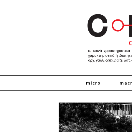
micro
mac