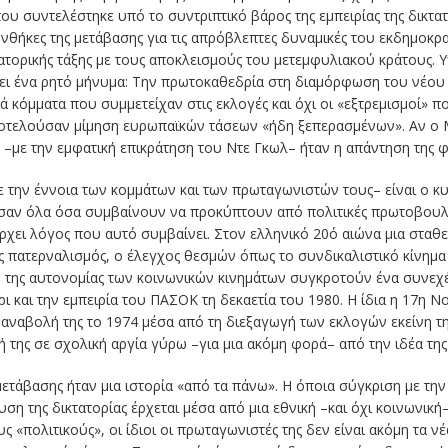
που συντελέστηκε υπό το συντριπτικό βάρος της εμπειρίας της δικτ
νθήκες της μετάβασης για τις απρόβλεπτες δυναμικές του εκδημοκ
τορικής τάξης με τους αποκλεισμούς του μετεμφυλιακού κράτους. Υ
ει ένα ρητό μήνυμα: Την πρωτοκαθεδρία στη διαμόρφωση του νέου τ
ά κόμματα που συμμετείχαν στις εκλογές και όχι οι «εξτρεμισμοί» 
ποτελούσαν μίμηση ευρωπαϊκών τάσεων «ήδη ξεπερασμένων». Αν ο 
–με την εμφατική επικράτηση του Ντε Γκωλ– ήταν η απάντηση της φ
 την έννοια των κομμάτων και των πρωταγωνιστών τους– είναι ο κ
ι σαν όλα όσα συμβαίνουν να προκύπτουν από πολιτικές πρωτοβουλίε
άρχει λόγος που αυτό συμβαίνει. Στον ελληνικό 20ό αιώνα μια στα
ς πατερναλισμός, ο έλεγχος θεσμών όπως το συνδικαλιστικό κίνημα 
ή της αυτονομίας των κοινωνικών κινημάτων συγκροτούν ένα συνεχές
ρι και την εμπειρία του ΠΑΣΟΚ τη δεκαετία του 1980. Η ίδια η 17η Ν
 αναβολή της το 1974 μέσα από τη διεξαγωγή των εκλογών εκείνη τη
 της σε σχολική αργία γύρω –για μια ακόμη φορά– από την ιδέα της
μετάβασης ήταν μια ιστορία «από τα πάνω». Η όποια σύγκριση με τη
η της δικτατορίας έρχεται μέσα από μια εθνική –και όχι κοινωνική
υς «πολιτικούς», οι ίδιοι οι πρωταγωνιστές της δεν είναι ακόμη τα 