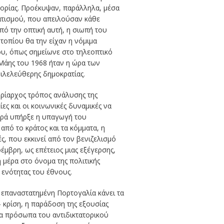
ατορίας. Προέκυψαν, παράλληλα, μέσα
ρατισμού, που απειλούσαν κάθε
πό την οπτική αυτή, η σιωπή του
οπίου θα την είχαν η νόμιμα
που, όπως σημείωνε στο τηλεοπτικό
Μάης του 1968 ήταν η ώρα των
ιλελεύθερης δημοκρατίας.
υρίαρχος τρόπος ανάλυσης της
ς και οι κοινωνικές δυναμικές να
θερά υπήρξε η υπαγωγή του
από το κράτος και τα κόμματα, η
, που εκκινεί από τον βενιζελισμό
οέμβρη, ως επέτειος μιας εξέγερσης,
 μέρα στο όνομα της πολιτικής
 ενότητας του έθνους.
ν επαναστατημένη Πορτογαλία κάνει τα
– κρίση, η παράδοση της εξουσίας
νέα πρόσωπα του αντιδικτατορικού