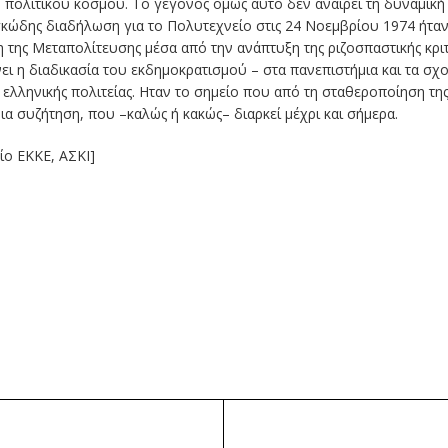
ύ πολιτικού κόσμου. Το γεγονός όμως αυτό δεν αναιρεί τη δυναμικ
κώδης διαδήλωση για το Πολυτεχνείο στις 24 Νοεμβρίου 1974 ήταν 
 της Μεταπολίτευσης μέσα από την ανάπτυξη της ριζοσπαστικής κρι
νει η διαδικασία του εκδημοκρατισμού – στα πανεπιστήμια και τα σχ
 ελληνικής πολιτείας. Ηταν το σημείο που από τη σταθεροποίηση τη
ια συζήτηση, που –καλώς ή κακώς– διαρκεί μέχρι και σήμερα.
ίο ΕΚΚΕ, ΑΣΚΙ]