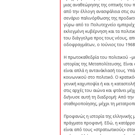
μιας αναθεώρησης της οπτικής του 
από την έλλογη ανασφάλεια στις συ
σενάριο παλινόρθωσης της προδικτα
γύρω από το Πολυτεχνείο εμπεριέχ
εκλεγμένη κυβέρνηση και τα πολιτικ
του διάγγελμα προς τους νέους, α
οδοφραγμάτων, ο Ιούνιος του 1968 
Η πρωτοκαθεδρία του πολιτικού –με
ιστορίας της Μεταπολίτευσης. Είνα
είναι απλά η αντανάκλασή τους. Υπ
κοινωνικού στο πολιτικό. Ο κρατικό
γενική καχυποψία ή και η καταστολ
στις αρχές του αιώνα και φτάνει μέχ
διήνυσε αυτή τη διαδρομή: Από την
σταθεροποίησης, μέχρι τη μετατροπή
Προφανώς η ιστορία της ελληνικής 
πράγματα προφανή. Εδώ, η κατάρρευσ
είναι από τους «στρατιωτικούς» στο