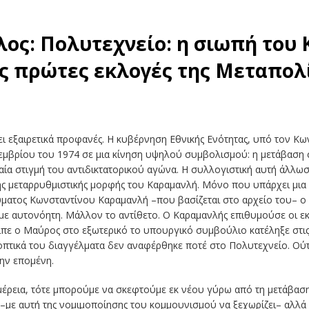
ος: Πολυτεχνείο: η σιωπή του
ις πρώτες εκλογές της Μεταπολ
ι εξαιρετικά προφανές. Η κυβέρνηση Εθνικής Ενότητας, υπό τον Κω
εμβρίου του 1974 σε μια κίνηση υψηλού συμβολισμού: η μετάβαση 
α στιγμή του αντιδικτατορικού αγώνα. Η συλλογιστική αυτή άλλωστ
ς μεταρρυθμιστικής μορφής του Καραμανλή. Μόνο που υπάρχει μια κ
ύματος Κωνσταντίνου Καραμανλή –που βασίζεται στο αρχείο του– ο
 αυτονόητη. Μάλλον το αντίθετο. Ο Καραμανλής επιθυμούσε οι εκλο
ιπε ο Μαύρος στο εξωτερικό το υπουργικό συμβούλιο κατέληξε στις 
λεοπτικά του διαγγέλματα δεν αναφέρθηκε ποτέ στο Πολυτεχνείο. Ο
ην επομένη.
έρεια, τότε μπορούμε να σκεφτούμε εκ νέου γύρω από τη μετάβαση
–με αυτή της νομιμοποίησης του κομμουνισμού να ξεχωρίζει– αλλά 