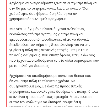
Αρχίσαμε να ονειρευόμαστε ξανά σε αυτήν την πόλη και
δεν θα μας το στερήσει κανείς ξανά το όνειρο. Όση
χυδαιότητα, όσα ψέματα, όση λάσπη και αν
χρησιμοποιήσουν, εμείς προχωράμε.
Μια νέα -κι όχι μόνο ηλικιακά- γενιά ανθρώπων,
εκκινώντας από την αγάπη μας για την πόλη και
εμφορούμενοι από προοδευτικές αξίες και ιδανικά,
διεκδικούμε τον Δήμο της Θεσσαλονίκης για να μην
γυρίσει η πόλη στις σκοτεινές εποχές. Είτε με τους
παλιούς γνώριμους, που επιστρέφουν, είτε με άλλους,
που έρχονται υποδυόμενοι το νέο αλλά συμπορεύτηκαν
με το παλιό για δεκαετίες.
Ερχόμαστε να οικοδομήσουμε πάνω στα θετικά που
έγιναν στην πόλη τα τελευταία χρόνια. Να
συνεργαστούμε μαζί με όλες τις προοδευτικές,
δημοκρατικές και οικολογικές δυνάμεις της πόλης, όποια
κι αν είναι η κομματική τους αφετηρία. Μπαίνουμε σε
αυτόν τον αγώνα για να διασφαλίσουμε ότι η