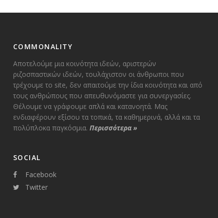
COMMONALITY
Αποτελούμε μια κοινότητα ιδεών, αριστερών
ριζοσπαστικών ιδεών, τουλάχιστον οι άνθρωποι που
τρέχουμε το site, δεν απαιτούμε την ίδια κοινότητα και από
τους ανθρώπους που απευθυνόμαστε για συνεργασίες.
Θέλουμε να γράφουμε απλά και κατανοητά. Μας
ενδιαφέρουν εξίσου τα τοπικά, τα καθημερινά, αλλά και τα
πολύπλοκα παγκόσμια.
Περισσότερα
»
SOCIAL
Facebook
Twitter