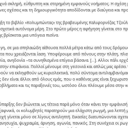
νά σκληρή, εύθρυπτη και στερημένη εμφανούς νοήματος. Η σχέση μ
νες σχέσεις και τη δημιουργικότητα αποδίδονται με διαύγεια και π
ξη το βιβλίο «Κολυμπώντας» της βραβευμένης Καλιφορνέζας Τζού
 σχετικά αυτόνομα μέρη. Στο πρώτο μέρος η αφήγηση γίνεται στο 
ης βρίσκεται μια υπόγεια πισίνα.
η γη, σε μια σπηλαιώδη αίθουσα πολλά μέτρα κάτω από τους δρόμους
τα που χρειάζονται ίαση. Υποφέρουμε από πόνους στην πλάτη, πλα
ία, ανηδονία –τα συνηθισμένα επίγεια βάσανα. […]. Αλλοι πάλι ερχ
ην επιφάνεια. Πολλοί μένουμε στη γειτονιά και απλώς μας αρέσει το
ορούν να εκληφθούν ως κυριολεκτικά, πολύ σύντομα αντιλαμβανόμασ
 δεν είναι άλλοι από όλους εμάς, που ο καθένας μας είναι ξεχωριστό
οβλήματα και τις παραξενιές του, ωστόσο όλοι πλέουμε μέσα στην 
ύπαρξης δεν βιώνεται ως τέτοια παρά μόνο όταν κάνει την εμφάνισή
 ξαφνικά, οι κολυμβητές παρατηρούν μια ελάχιστη ρωγμή, μια λεπτή 
χή γίνεται μόνο σε λίγους αντιληπτή. Εικασίες διατυπώνονται σχετικ
νησυχία, ψυχραιμία, άρνηση, αγωνία, πανικός. Στη συνέχεια οι ρω