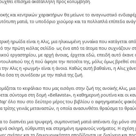
ηρυχθεί επίσημα ακατάλληλη προς κολύμβηση.
πλοκής και κεντρικών χαρακτήρων θα μείωνε το αναγνωστικό ενδιαφ
ωτότυπη ματιά, το υποδόριο χιούμορ και τα πολλαπλά επίπεδα ανά
ρική ηρωίδα είναι η Αλις, μια ηλικιωμένη γυναίκα που κατάγεται από 
ό την πρώτη κιόλας σελίδα- ως ένα από τα άτομα που συχνάζουν στη
κού εργαστηρίου, με αρχή άνοιας, έρχεται εδώ, επειδή αυτό έκανε 
ουλαπιού της ή πού άφησε την πετσέτα της, μόλις όμως βρεθεί στο 
α την Αλις η «ρωγμή» είναι η άνοια. Καθώς αυτή βαθαίνει, η Αλις χάνε
λα όσα τη συνέδεαν με την παλιά της ζωή.
ομάζεται το κεφάλαιο που μας εισάγει στην ζωή της ανοϊκής Αλις, μ
ται σύντομα στη δομή «Bellavista», η καθημερινή ρουτίνα και οι κ
αρ’ όλο που στο δεύτερο μέρος του βιβλίου ο αφηγηματικός φακός ε
α τρίτης γενιάς μεταναστών, η οποία ανασυνθέτει θραύσμα το θραύσμ
το διαπνέει μια τρυφερή, συμπονετική ματιά απέναντι όχι μόνο στην
νά σκληρή, εύθρυπτη και στερημένη εμφανούς νοήματος. Η σχέση μ
νες σχέσεις και τη δημιουργικότητα αποδίδονται με διαύγεια και πρ