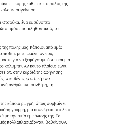
άνας – κόρης καθώς και ο ρόλος της
ροκαλούν συγκίνηση.
λι Οτσούκα, ένα ευσύνοπτο
πρώτο πρόσωπο πληθυντικού, το
 της πόλης μας. Κάποιοι από εμάς
τυποδία, ματαιωμένα όνειρα,
όμαστε για να ξεφύγουμε έστω και μια
 κολύμπι». Αν και το πλαίσιο είναι
τε ότι στην καρδιά της αφήγησης
ς, ο καθένας έχει δική του
κοινή ανθρώπινη συνθήκη, τη
 της κάποια ρωγμή, όπως συμβαίνει
μαύρη γραμμή, μια ασυνέχεια στο λείο
ά με την αιτία εμφάνισής της. Τα
γμές πολλαπλασιάζονται, βαθαίνουν,