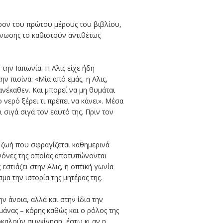
έρον του πρώτου μέρους του βιβλίου,
γνωσης το καθιστούν αντιθέτως
την Ιαπωνία. Η Αλις είχε ήδη
ν πισίνα: «Μία από εμάς, η Αλις,
ανέκαθεν. Και μπορεί να μη θυμάται
νερό ξέρει τι πρέπει να κάνει». Μέσα
ι σιγά σιγά τον εαυτό της. Πριν τον
ια ζωή που σφραγίζεται καθημερινά
ανόνες της οποίας αποτυπώνονται
στιάζει στην Αλις, η οπτική γωνία
α την ιστορία της μητέρας της.
 άνοια, αλλά και στην ίδια την
άνας – κόρης καθώς και ο ρόλος της
οκαλούν συγκίνηση, έστω κι αν η