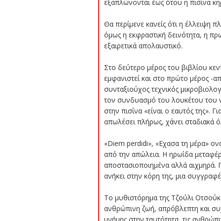
εξαπλώνονται έως ότου η πισίνα κ
Θα περίμενε κανείς ότι η έλλειψη 
όμως η εκφραστική δεινότητα, η πρ
εξαιρετικά απολαυστικό.
Στο δεύτερο μέρος του βιβλίου κεντ
εμφανιστεί και στο πρώτο μέρος -απ
συνταξιούχος τεχνικός μικροβιολογι
τον συνδυασμό του λουκέτου του ντ
στην πισίνα «είναι ο εαυτός της». Γι
απωλέσει πλήρως, χάνει σταδιακά ό
«Diem perdidi», «Εχασα τη μέρα» ον
από την απώλεια. Η ηρωίδα μεταφέρε
αποστασιοποιημένα αλλά αιχμηρά. Π
ανήκει στην κόρη της, μια συγγραφέ
Το μυθιστόρημα της Τζούλι Οτσούκα 
ανθρώπινη ζωή, απρόβλεπτη και συχ
μνήμης στην ταυτότητα, τις ανθρώπι