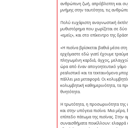
ανθρώπινη ζωή, απρόβλεπτη και συχ
μνήμης στην ταυτότητα, τις ανθρώπι
Πολύ ευχάριστη αναγνωστική έκπλη
μυθιστόρημα που χωρίζεται σε δύο
«εμείς», και στο επίκεντρο της δράσ
«Η πισίνα βρίσκεται βαθιά μέσα στ
ερχόμαστε εδώ γιατί έχουμε τραύμα
πληγωμένη καρδιά, άγχος, μελαγχολ
ώρα από έναν απογοητευτικό γάμο στ
ρεαλιστικό και τα τεκταινόμενα μπ
πάλλει μια μεταφορά. Οι κολυμβητές
κολυμβητική καθημερινότητα, τα πρ
θνητότητα.
Η τρωτότητα, η προσωρινότητα της 
και στην υπόγεια πισίνα. Μια μέρα,
επίπεδο πάτωμα της πισίνας. Στην αρ
συναισθήματα ποικίλλουν: ελαφρά α