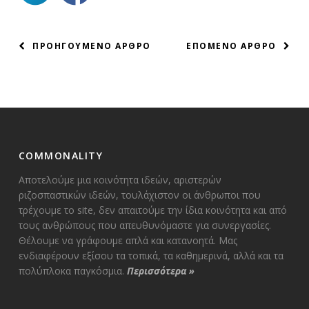
ΠΛΟΗΓΗΣΗ
ΠΡΟΗΓΟΥΜΕΝΟ ΑΡΘΡΟ
ΕΠΟΜΕΝΟ ΑΡΘΡΟ
ΑΡΘΡΩΝ
COMMONALITY
Αποτελούμε μια κοινότητα ιδεών, αριστερών
ριζοσπαστικών ιδεών, τουλάχιστον οι άνθρωποι που
τρέχουμε το site, δεν απαιτούμε την ίδια κοινότητα και από
τους ανθρώπους που απευθυνόμαστε για συνεργασίες.
Θέλουμε να γράφουμε απλά και κατανοητά. Μας
ενδιαφέρουν εξίσου τα τοπικά, τα καθημερινά, αλλά και τα
πολύπλοκα παγκόσμια.
Περισσότερα
»