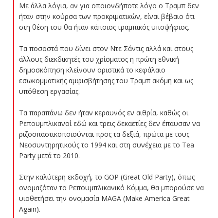
Με άλλα λόγια, αν για οποιονδήποτε λόγο ο Τραμπ δεν
ήταν στην κούρσα των προκριματικών, είναι βέβαιο ότι
στη θέση του θα ήταν κάποιος τραμπικός υποψήφιος.
Τα ποσοστά που δίνει στον Ντε Σάντις αλλά και στους
άλλους διεκδικητές του χρίσματος η πρώτη εθνική
δημοσκόπηση κλείνουν οριστικά το κεφάλαιο
εσωκομματικής αμφισβήτησης του Τραμπ ακόμη και ως
υπόθεση εργασίας.
Τα παραπάνω δεν ήταν κεραυνός εν αιθρία, καθώς οι
Ρεπουμπλικανοί εδώ και τρεις δεκαετίες δεν έπαυσαν να
ριζοσπαστικοποιούνται προς τα δεξιά, πρώτα με τους
Νεοσυντηρητικούς το 1994 και στη συνέχεια με το Tea
Party μετά το 2010.
Στην καλύτερη εκδοχή, το GOP (Great Old Party), όπως
ονομαζόταν το Ρεπουμπλικανικό Κόμμα, θα μπορούσε να
υιοθετήσει την ονομασία MAGA (Make America Great
Again).