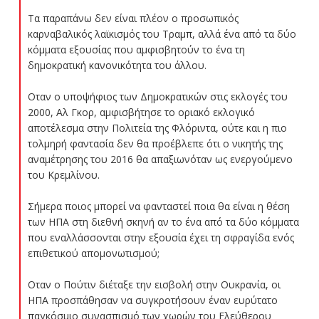
Τα παραπάνω δεν είναι πλέον ο προσωπικός
καρναβαλικός λαϊκισμός του Τραμπ, αλλά ένα από τα δύο
κόμματα εξουσίας που αμφισβητούν το ένα τη
δημοκρατική κανονικότητα του άλλου.
Οταν ο υποψήφιος των Δημοκρατικών στις εκλογές του
2000, Αλ Γκορ, αμφισβήτησε το οριακό εκλογικό
αποτέλεσμα στην Πολιτεία της Φλόριντα, ούτε και η πιο
τολμηρή φαντασία δεν θα προέβλεπε ότι ο νικητής της
αναμέτρησης του 2016 θα απαξιωνόταν ως ενεργούμενο
του Κρεμλίνου.
Σήμερα ποιος μπορεί να φανταστεί ποια θα είναι η θέση
των ΗΠΑ στη διεθνή σκηνή αν το ένα από τα δύο κόμματα
που εναλλάσσονται στην εξουσία έχει τη σφραγίδα ενός
επιθετικού απομονωτισμού;
Οταν ο Πούτιν διέταξε την εισβολή στην Ουκρανία, οι
ΗΠΑ προσπάθησαν να συγκροτήσουν έναν ευρύτατο
παγκόσμιο συνασπισμό των χωρών του Ελεύθερου