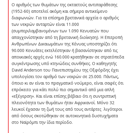
Ο αριθμός των θυμάτων της οκταετούς αντιπαράθεσης
(1952-60) αποτελεί ακόμη και σήμερα αντικείμενο
διαφωνιών. Για τα επίσημα βρετανικά αρχεία ο αριθμός
των νεκρών ανταρτών είναι 11.000
(συμπεριλαμβανομένων των 1.090 Κενυατών που
απαγχονίστηκαν από τη βρετανική διοίκηση). Η Επιτροπή
Ανθρωπίνων Δικαιωμάτων της Κένυας υποστηρίζει ότι
90.000 Κενυάτες εκτελέστηκαν ή βασανίστηκαν από τις
αποικιακές αρχές ενώ 160.000 κρατήθηκαν σε στρατόπεδα
συγκέντρωσης υπό κτηνώδεις συνθήκες. Ο καθηγητής
David Anderson του Πανεπιστημίου της Οξφόρδης έχει
υπολογίσει τον αριθμό των νεκρών σε 25.000. Πάντως,
όποιο κι αν είναι το πραγματικό νούμερο, είναι σαφές ότι
επρόκειτο για κάτι πολύ πιο σημαντικό από μια απλή
«εξέγερση». Και είναι επίσης βέβαιο ότι η συντριπτική
πλειονότητα των θυμάτων ήταν Αφρικανοί. Μόνο 32
λευκοί έχασαν τη ζωή τους από τους αντάρτες  λιγότεροι
από όσους σκοτώθηκαν σε αυτοκινητικά δυστυχήματα
στο Ναϊρόμπι την ίδια περίοδο.