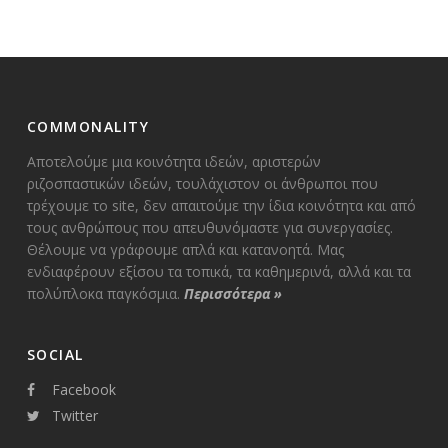
COMMONALITY
Αποτελούμε μια κοινότητα ιδεών, αριστερών
ριζοσπαστικών ιδεών, τουλάχιστον οι άνθρωποι που
τρέχουμε το site, δεν απαιτούμε την ίδια κοινότητα και από
τους ανθρώπους που απευθυνόμαστε για συνεργασίες.
Θέλουμε να γράφουμε απλά και κατανοητά. Μας
ενδιαφέρουν εξίσου τα τοπικά, τα καθημερινά, αλλά και τα
πολύπλοκα παγκόσμια.
Περισσότερα
»
SOCIAL
Facebook
Twitter