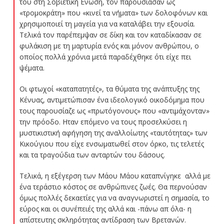
του στη Σοβιετική Ενωση, τον παρουσίασαν ως
«τρομοκράτη» που «κινεί τα νήματα» των δολοφόνων και
χρησιμοποιεί τη μαγεία για να καταλάβει την εξουσία.
Τελικά τον παρέπεμψαν σε δίκη και τον καταδίκασαν σε
φυλάκιση με τη μαρτυρία ενός και μόνον ανθρώπου, ο
οποίος πολλά χρόνια μετά παραδέχθηκε ότι είχε πει
ψέματα.
Οι φτωχοί «καταπατητές», τα θύματα της ανάπτυξης της
Κένυας, αντιμετώπισαν ένα ιδεολογικό οικοδόμημα που
τους παρουσίαζε ως «πρωτόγονους» που «αντιμάχονταν»
την πρόοδο. Ηταν επόμενο να τους προσελκύσει η
μυστικιστική αφήγηση της αναλλοίωτης «ταυτότητας» των
Κικούγιου που είχε ενσωματωθεί στον όρκο, τις τελετές
και τα τραγούδια των ανταρτών του δάσους.
Τελικά, η εξέγερση των Μάου Μάου καταπνίγηκε  αλλά με
ένα τεράστιο κόστος σε ανθρώπινες ζωές. Θα περνούσαν
όμως πολλές δεκαετίες για να αναγνωριστεί η σημασία, το
εύρος και οι συνέπειές της αλλά και -πάνω απ όλα- η
απίστευτης σκληρότητας αντίδραση των Βρετανών.