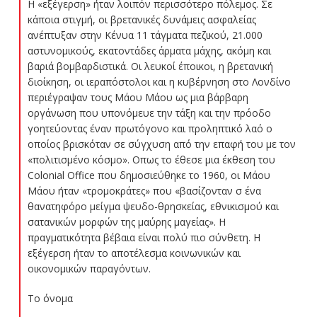
Η «εξέγερση» ήταν λοιπόν περισσότερο πόλεμος. Σε
κάποια στιγμή, οι βρετανικές δυνάμεις ασφαλείας
ανέπτυξαν στην Κένυα 11 τάγματα πεζικού, 21.000
αστυνομικούς, εκατοντάδες άρματα μάχης, ακόμη και
βαριά βομβαρδιστικά. Οι λευκοί έποικοι, η βρετανική
διοίκηση, οι ιεραπόστολοι και η κυβέρνηση στο Λονδίνο
περιέγραψαν τους Μάου Μάου ως μια βάρβαρη
οργάνωση που υπονόμευε την τάξη και την πρόοδο
γοητεύοντας έναν πρωτόγονο και προληπτικό λαό ο
οποίος βρισκόταν σε σύγχυση από την επαφή του με τον
«πολιτισμένο κόσμο». Οπως το έθεσε μια έκθεση του
Colonial Office που δημοσιεύθηκε το 1960, οι Μάου
Μάου ήταν «τρομοκράτες» που «βασίζονταν σ ένα
θανατηφόρο μείγμα ψευδο-θρησκείας, εθνικισμού και
σατανικών μορφών της μαύρης μαγείας». Η
πραγματικότητα βέβαια είναι πολύ πιο σύνθετη. Η
εξέγερση ήταν το αποτέλεσμα κοινωνικών και
οικονομικών παραγόντων.
Το όνομα