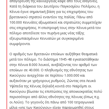
απαγόρευση της καλλιέργειας καφέ από τους ιθαγενείς.
Κατά τη διάρκεια του Δευτέρου Παγκοσμίου Πολέμου, η
Κένυα έγινε σημαντική βάση για τις επιχειρήσεις του
βρετανικού στρατού εναντίον της Ιταλίας. Πάνω από
100.000 Κενυάτες αξιωματικοί και στρατιώτες συμμετείχαν
στις επιχειρήσεις. Η επιστροφή τους στην Κένυα μετά τον
πόλεμο αποτέλεσε τον πυρήνα μιας νέας τάξης
εξευρωπαϊσμένων Κενυατών με συγκεκριμένα
συμφέροντα.
Ο αριθμός των Βρετανών εποίκων αυξήθηκε θεαματικά
μετά τον πόλεμο. Το διάστημα 1945-48 εγκαταστάθηκαν
στην Κένυα 8.000 λευκοί, ανεβάζοντας τον αριθμό των
εποίκων σε 40.000. Ο πληθυσμός της εθνότητας των
Κικούγιου ανερχόταν σε περίπου 1.000.000 και
αυξανόταν με γρήγορους ρυθμούς. Ζώντας στα Λευκά
Υψίπεδα της Κένυας δηλαδή κοντά στο Ναϊρόμπι οι
Κικούγιου βίωσαν τις επιπτώσεις της αποικιοκρατίας πολύ
περισσότερο από άλλες εθνότητες της Κένυας (όπως π.χ.
οι Λούο). Το γεγονός ότι πάνω από 100 τετραγωνικά
μίλια «γης των Κικούγιου» είχαν παραχωρηθεί στους