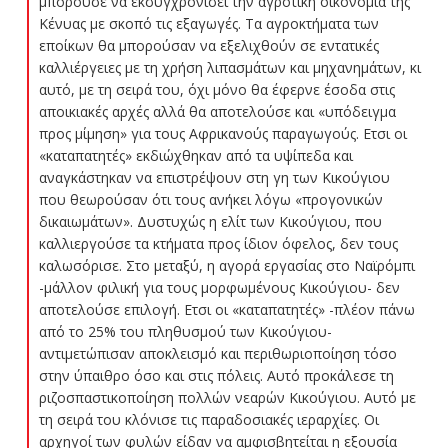
μπορούσε να εκσυγχρονίσει την αγροτική οικονομία της
Κένυας με σκοπό τις εξαγωγές. Τα αγροκτήματα των
εποίκων θα μπορούσαν να εξελιχθούν σε εντατικές
καλλιέργειες με τη χρήση λιπασμάτων και μηχανημάτων, κι
αυτό, με τη σειρά του, όχι μόνο θα έφερνε έσοδα στις
αποικιακές αρχές αλλά θα αποτελούσε και «υπόδειγμα
προς μίμηση» για τους Αφρικανούς παραγωγούς. Ετσι οι
«καταπατητές» εκδιώχθηκαν από τα υψίπεδα και
αναγκάστηκαν να επιστρέψουν στη γη των Κικούγιου 
που θεωρούσαν ότι τους ανήκει λόγω «προγονικών
δικαιωμάτων». Δυστυχώς η ελίτ των Κικούγιου, που
καλλιεργούσε τα κτήματα προς ίδιον όφελος, δεν τους
καλωσόρισε. Στο μεταξύ, η αγορά εργασίας στο Ναϊρόμπι
-μάλλον φιλική για τους μορφωμένους Κικούγιου- δεν
αποτελούσε επιλογή. Ετσι οι «καταπατητές» -πλέον πάνω
από το 25% του πληθυσμού των Κικούγιου-
αντιμετώπισαν αποκλεισμό και περιθωριοποίηση τόσο
στην ύπαιθρο όσο και στις πόλεις. Αυτό προκάλεσε τη
ριζοσπαστικοποίηση πολλών νεαρών Κικούγιου. Αυτό με
τη σειρά του κλόνισε τις παραδοσιακές ιεραρχίες. Οι
αρχηγοί των φυλών είδαν να αμφισβητείται η εξουσία