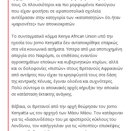
τους. Οι πλουσιότεροι και πιο μορφωμένοι Κικούγιου
που είχαν φοιτήσει σε ιεραποστολικά σχολεία
αντέδρασαν στην κατηγορία των «καταπατητών» ότι ήταν
«μαριονέτες» των αποικιοκρατών.
Το συνταγματικό κόμμα Kenya African Union υπό την
ηγεσία του Jomo Kenyatta δεν ανταποκρίθηκε επαρκώς
στα νέα κοινωνικά αιτήματα. Υστερα από μια αποτυχημένη
απεργία στο Ναϊρόμπι, οι επιθέσεις εναντίον
αγροκτημάτων εποίκων και κυβερνητικών κτιρίων, αλλά
και οι δολοφονίες «πιστών» στους Βρετανούς Αφρικανών
από αντάρτες που είχαν τα κρησφύγετά τους στα δάση
της κεντρικής Κένυας, έγιναν ολοένα και συχνότερες.
Πολύ σύντομα οι αποικιακές αρχές κήρυξαν την αποικία
σε κατάσταση έκτακτης ανάγκης.
Βέβαια, οι Βρετανοί από την αρχή θεώρησαν τον Jomo
Kenyatta ως τον αρχηγό των Μάου Μάου. Τον κατέκριναν
για τις «διασυνδέσεις» του με αριστερούς κύκλους του
Λονδίνου, τον κατήγγειλαν για τις «ύποπτες» επισκέψεις