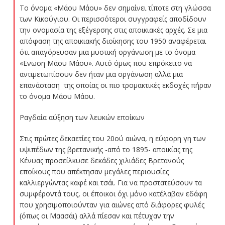
Το όνομα «Μάου Μάου» δεν σημαίνει τίποτε στη γλώσσα
των Κικούγιου. Οι περισσότεροι συγγραφείς αποδίδουν
την ονομασία της εξέγερσης στις αποικιακές αρχές. Σε μια
απόφαση της αποικιακής διοίκησης του 1950 αναφέρεται
ότι απαγόρευσαν μια μυστική οργάνωση με το όνομα
«Ενωση Μάου Μάου». Αυτό όμως που επρόκειτο να
αντιμετωπίσουν δεν ήταν μια οργάνωση αλλά μια
επανάσταση  της οποίας οι πιο τρομακτικές εκδοχές πήραν
το όνομα Μάου Μάου.
Ραγδαία αύξηση των λευκών εποίκων
Στις πρώτες δεκαετίες του 20ού αιώνα, η εύφορη γη των
υψιπέδων της βρετανικής -από το 1895- αποικίας της
Κένυας προσείλκυσε δεκάδες χιλιάδες Βρετανούς
εποίκους που απέκτησαν μεγάλες περιουσίες
καλλιεργώντας καφέ και τσάι. Για να προστατεύσουν τα
συμφέροντά τους, οι έποικοι όχι μόνο κατέλαβαν εδάφη
που χρησιμοποιούνταν για αιώνες από διάφορες φυλές
(όπως οι Μαασάι) αλλά πίεσαν και πέτυχαν την