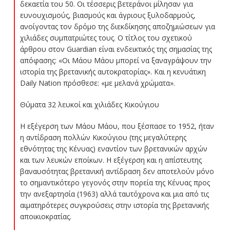
δεκαετία του 50. Οι τέσσερις βετεράνοι μίλησαν για
ευνουχισμούς, βιασμούς και άγριους ξυλοδαρμούς,
ανοίγοντας τον δρόμο της διεκδίκησης αποζημιώσεων για
χιλιάδες συμπατριώτες τους. Ο τίτλος του σχετικού
άρθρου στον Guardian είναι ενδεικτικός της σημασίας της
απόφασης: «Οι Μάου Μάου μπορεί να ξαναγράψουν την
ιστορία της βρετανικής αυτοκρατορίας». Και η κενυάτικη
Daily Nation πρόσθεσε: «με μελανά χρώματα».
Θύματα 32 λευκοί και χιλιάδες Κικούγιου
Η εξέγερση των Μάου Μάου, που ξέσπασε το 1952, ήταν
η αντίδραση πολλών Κικούγιου (της μεγαλύτερης
εθνότητας της Κένυας) εναντίον των βρετανικών αρχών
και των λευκών εποίκων. Η εξέγερση και η απίστευτης
βαναυσότητας βρετανική αντίδραση δεν αποτελούν μόνο
το σημαντικότερο γεγονός στην πορεία της Κένυας προς
την ανεξαρτησία (1963) αλλά ταυτόχρονα και μια από τις
αιματηρότερες συγκρούσεις στην ιστορία της βρετανικής
αποικιοκρατίας.