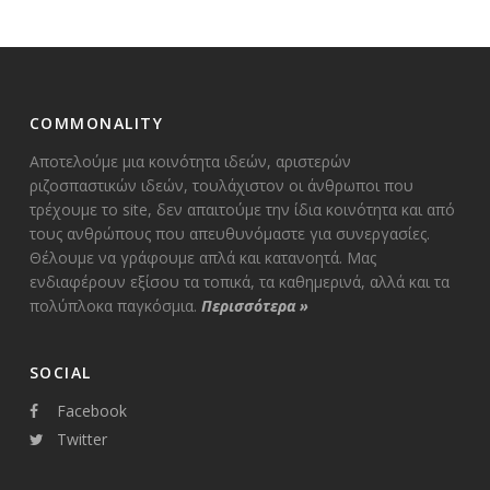
COMMONALITY
Αποτελούμε μια κοινότητα ιδεών, αριστερών
ριζοσπαστικών ιδεών, τουλάχιστον οι άνθρωποι που
τρέχουμε το site, δεν απαιτούμε την ίδια κοινότητα και από
τους ανθρώπους που απευθυνόμαστε για συνεργασίες.
Θέλουμε να γράφουμε απλά και κατανοητά. Μας
ενδιαφέρουν εξίσου τα τοπικά, τα καθημερινά, αλλά και τα
πολύπλοκα παγκόσμια.
Περισσότερα
»
SOCIAL
Facebook
Twitter