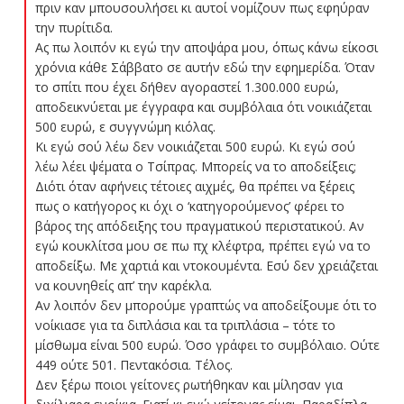
πριν καν μπουσουλήσει κι αυτοί νομίζουν πως εφηύραν
την πυρίτιδα.
Ας πω λοιπόν κι εγώ την αποψάρα μου, όπως κάνω είκοσι
χρόνια κάθε Σάββατο σε αυτήν εδώ την εφημερίδα. Όταν
το σπίτι που έχει δήθεν αγοραστεί 1.300.000 ευρώ,
αποδεικνύεται με έγγραφα και συμβόλαια ότι νοικιάζεται
500 ευρώ, ε συγγνώμη κιόλας.
Κι εγώ σού λέω δεν νοικιάζεται 500 ευρώ. Κι εγώ σού
λέω λέει ψέματα ο Τσίπρας. Μπορείς να το αποδείξεις;
Διότι όταν αφήνεις τέτοιες αιχμές, θα πρέπει να ξέρεις
πως ο κατήγορος κι όχι ο ‘κατηγορούμενος’ φέρει το
βάρος της απόδειξης του πραγματικού περιστατικού. Αν
εγώ κουκλίτσα μου σε πω πχ κλέφτρα, πρέπει εγώ να το
αποδείξω. Με χαρτιά και ντοκουμέντα. Εσύ δεν χρειάζεται
να κουνηθείς απ’ την καρέκλα.
Αν λοιπόν δεν μπορούμε γραπτώς να αποδείξουμε ότι το
νοίκιασε για τα διπλάσια και τα τριπλάσια – τότε το
μίσθωμα είναι 500 ευρώ. Όσο γράφει το συμβόλαιο. Ούτε
449 ούτε 501. Πεντακόσια. Τέλος.
Δεν ξέρω ποιοι γείτονες ρωτήθηκαν και μίλησαν για