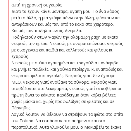
αυτή τη χρονική συγκυρία;
Διότι τα έχουν κάνει μαντάρα, αγάπη μου. Το ένα λάθος
μετά το άλλο, η μία γκάφα πάνω στην άλλη, φάσκουν και
αντιφάσκουν και μάς παν από το κακό στο χειρότερο.
Και μάς παν ποδηλατώντας. Ανέμελα.
Ποδηλατούν στων Ψαρών την ολόμαυρη ράχη με εκατό
νεκρούς την ημέρα. Νεκρούς με ονοματεπώνυμο, νεκρούς
με οικογένεια και παιδιά και κολλητούς και φίλους κι
εχθρούς.
Νεκρούς με στέκια αγαπημένα και τραγούδια πανάκριβα
και μνήμες παιδικές, και χούγια περίεργα, κι αναποδιές και
νεύρα και φιλιά κι αγκαλιές. Νεκρούς γιατί δεν έχουμε
ΜΕΘ, νεκρούς γιατί ανοίξανε τα σύνορα, νεκρούς γιατί
στοιβάζονται στα λεωφορεία, νεκρούς γιατί οι κυβέρνηση
πρώτη δίνει το κάκιστο παράδειγμα όταν κόβει βόλτες
χωρίς μάσκα και χωρίς προφυλάξεις σε φιέστες και σε
Πάρνηθες.
Λογικό λοιπόν να θέλουν να στρέψουν τα φώτα στο σπίτι
του Τσίπρα. Να εστιάσουν στο ασήμαντο και στο
παραπολιτικό. Αυτά γλυκούλα μου, ο Μακιαβέλι τα έκανε