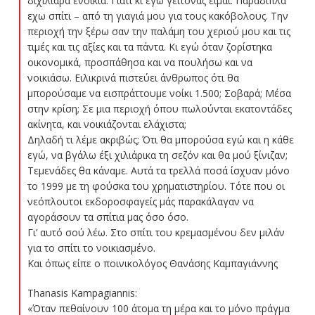
διχίλιαρα ενοίκια. Γιατί κι εγώ γείτονας είμαι. Παραδίπλα
εχω σπίτι – από τη γιαγιά μου για τους κακόβολους. Την
περιοχή την ξέρω σαν την παλάμη του χεριού μου και τις
τιμές και τις αξίες και τα πάντα. Κι εγώ όταν ζορίστηκα
οικονομικά, προσπάθησα και να πουλήσω και να
νοικιάσω. Ειλικρινά πιστεύει άνθρωπος ότι θα
μπορούσαμε να εισπράττουμε νοίκι 1.500; Σοβαρά; Μέσα
στην κρίση; Σε μια περιοχή όπου πωλούνται εκατοντάδες
ακίνητα, και νοικιάζονται ελάχιστα;
Δηλαδή τι λέμε ακριβώς; Ότι θα μπορούσα εγώ και η κάθε
εγώ, να βγάλω έξι χιλιάρικα τη σεζόν και θα μού ξίνιζαν;
Τεμενάδες θα κάναμε. Αυτά τα τρελλά ποσά ίσχυαν μόνο
το 1999 με τη φούσκα του χρηματιστηρίου. Τότε που οι
νεόπλουτοι εκδοροσφαγείς μάς παρακάλαγαν να
αγοράσουν τα σπίτια μας όσο όσο.
Γι’ αυτό σού λέω. Στο σπίτι του κρεμασμένου δεν μιλάν
για το σπίτι το νοικιασμένο.
Και όπως είπε ο ποινικολόγος Θανάσης Καμπαγιάννης
Thanasis Kampagiannis:
«Όταν πεθαίνουν 100 άτομα τη μέρα και το μόνο πράγμα