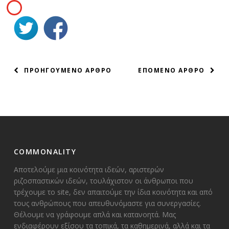
ΠΛΟΗΓΗΣΗ
ΠΡΟΗΓΟΥΜΕΝΟ ΑΡΘΡΟ
ΕΠΟΜΕΝΟ ΑΡΘΡΟ
ΑΡΘΡΩΝ
COMMONALITY
Αποτελούμε μια κοινότητα ιδεών, αριστερών
ριζοσπαστικών ιδεών, τουλάχιστον οι άνθρωποι που
τρέχουμε το site, δεν απαιτούμε την ίδια κοινότητα και από
τους ανθρώπους που απευθυνόμαστε για συνεργασίες.
Θέλουμε να γράφουμε απλά και κατανοητά. Μας
ενδιαφέρουν εξίσου τα τοπικά, τα καθημερινά, αλλά και τα