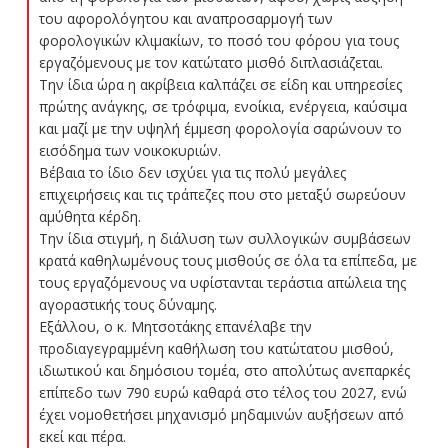
του αφορολόγητου και αναπροσαρμογή των
φορολογικών κλιμακίων, το ποσό του φόρου για τους
εργαζόμενους με τον κατώτατο μισθό διπλασιάζεται.
Την ίδια ώρα η ακρίβεια καλπάζει σε είδη και υπηρεσίες
πρώτης ανάγκης, σε τρόφιμα, ενοίκια, ενέργεια, καύσιμα
και μαζί με την υψηλή έμμεση φορολογία σαρώνουν το
εισόδημα των νοικοκυριών.
Βέβαια το ίδιο δεν ισχύει για τις πολύ μεγάλες
επιχειρήσεις και τις τράπεζες που στο μεταξύ σωρεύουν
αμύθητα κέρδη.
Την ίδια στιγμή, η διάλυση των συλλογικών συμβάσεων
κρατά καθηλωμένους τους μισθούς σε όλα τα επίπεδα, με
τους εργαζόμενους να υφίστανται τεράστια απώλεια της
αγοραστικής τους δύναμης.
Εξάλλου, ο κ. Μητσοτάκης επανέλαβε την
προδιαγεγραμμένη καθήλωση του κατώτατου μισθού,
ιδιωτικού και δημόσιου τομέα, στο απολύτως ανεπαρκές
επίπεδο των 790 ευρώ καθαρά στο τέλος του 2027, ενώ
έχει νομοθετήσει μηχανισμό μηδαμινών αυξήσεων από
εκεί και πέρα.