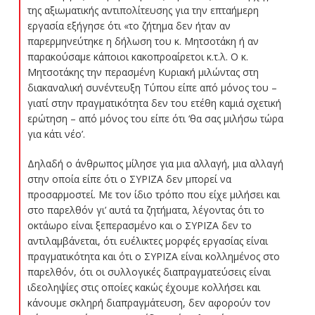
της αξιωματικής αντιπολίτευσης για την επταήμερη
εργασία εξήγησε ότι «το ζήτημα δεν ήταν αν
παρερμηνεύτηκε η δήλωση του κ. Μητσοτάκη ή αν
παρακούσαμε κάποιοι κακοπροαίρετοι κ.τ.λ. Ο κ.
Μητσοτάκης την περασμένη Κυριακή μιλώντας στη
διακαναλική συνέντευξη Τύπου είπε από μόνος του –
γιατί στην πραγματικότητα δεν του ετέθη καμιά σχετική
ερώτηση – από μόνος του είπε ότι ‘θα σας μιλήσω τώρα
για κάτι νέο’.
Δηλαδή ο άνθρωπος μίλησε για μια αλλαγή, μια αλλαγή
στην οποία είπε ότι ο ΣΥΡΙΖΑ δεν μπορεί να
προσαρμοστεί. Με τον ίδιο τρόπο που είχε μιλήσει και
στο παρελθόν γι’ αυτά τα ζητήματα, λέγοντας ότι το
οκτάωρο είναι ξεπερασμένο και ο ΣΥΡΙΖΑ δεν το
αντιλαμβάνεται, ότι ευέλικτες μορφές εργασίας είναι
πραγματικότητα και ότι ο ΣΥΡΙΖΑ είναι κολλημένος στο
παρελθόν, ότι οι συλλογικές διαπραγματεύσεις είναι
ιδεοληψίες στις οποίες κακώς έχουμε κολλήσει και
κάνουμε σκληρή διαπραγμάτευση, δεν αφορούν τον