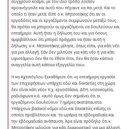
σύγχρονο κόσμο, με τον ίδιο τρόπο λοιπόν
προανήγγειλε και αυτό που πήγαινε να πει μετά. Και το
οποίο τι ήταν μετά; Είπε ο κ. Μητσοτάκης ότι αν οι
εργοδότες και οι εργαζόμενοι συμφωνούν μεταξύ τους
θα πρέπει να μπορούν οι εργαζόμενοι να δουλεύουν και
επταήμερο. Αυτή ήταν η δήλωση του και για όσους
αμφιβάλλουν ότι μπορεί πράγματι να ήταν αυτή η
δήλωση, ο κ. Μητσοτάκης μίλησε, όπως είπα, για κάτι νέο
για μια αλλαγή. Εάν δεν μιλούσε για κάτι νέο ή για κάτι
υφιστάμενο δεν θα το έθετε έτσι, δεν θα ήταν κάποια
αναγγελία αυτή κάποια εξαγγελία του».
Η κα Αχτσιόγλου ξεκαθάρισε ότι «η επταήμερη εργασία
των επιχειρήσεων υπάρχει εδώ και δεκαετίες στη χώρα
δεν είναι κάτι νέο» π.χ. εργοστάσια, ΔΕΗ, νοσοκομεία,
ραδιόφωνα κ.ά. «αυτό όμως δεν σημαίνει ότι οι
εργαζόμενοι δουλεύουν 7 ημέρες ακατάπαυστα.
Υπάρχουν βασικοί νόμοι εδώ και δεκαετίες επίσης οι
οποίοι προβλέπουν και τα ωράρια τα εβδομαδιαία και
την εβδομαδιαία ανάπαυση. Άρα είναι πρόδηλο ότι κ.
Μητσοτάκης μιλούσε για κάτι διαφορετικό για μια αλλαγή.