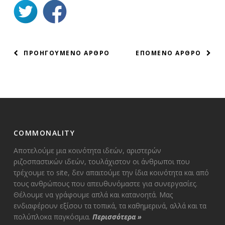
ΠΛΟΗΓΗΣΗ
ΠΡΟΗΓΟΥΜΕΝΟ ΑΡΘΡΟ
ΕΠΟΜΕΝΟ ΑΡΘΡΟ
ΑΡΘΡΩΝ
COMMONALITY
Αποτελούμε μια κοινότητα ιδεών, αριστερών
ριζοσπαστικών ιδεών, τουλάχιστον οι άνθρωποι που
τρέχουμε το site, δεν απαιτούμε την ίδια κοινότητα και από
τους ανθρώπους που απευθυνόμαστε για συνεργασίες.
Θέλουμε να γράφουμε απλά και κατανοητά. Μας
ενδιαφέρουν εξίσου τα τοπικά, τα καθημερινά, αλλά και τα
πολύπλοκα παγκόσμια.
Περισσότερα
»