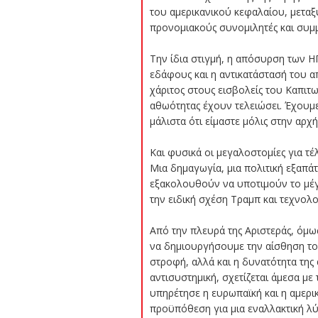
του αμερικανικού κεφαλαίου, μεταξ
προνομιακούς συνομιλητές και συμ
Την ίδια στιγμή, η απόσυρση των Η
εδάφους και η αντικατάστασή του α
χάριτος στους εισβολείς του Καπιτω
αθωότητας έχουν τελειώσει. Έχουμε
μάλιστα ότι είμαστε μόλις στην αρχή
Και φυσικά οι μεγαλοστομίες για τ
Μια δημαγωγία, μια πολιτική εξαπάτ
εξακολουθούν να υποτιμούν το μέγε
την ειδική σχέση Τραμπ και τεχνολ
Από την πλευρά της Αριστεράς, όμω
να δημιουργήσουμε την αίσθηση του
στροφή, αλλά και η δυνατότητα της
αντισυστημική, σχετίζεται άμεσα με
υπηρέτησε η ευρωπαϊκή και η αμερι
προϋπόθεση για μια εναλλακτική λύ