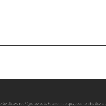
ικών ιδεών, τουλάχιστον οι άνθρωποι που τρέχουμε το site, δεν α