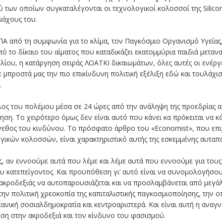
ύ των οποίων συγκαταλέγονται οι τεχνολογικοί κολοσσοί της Silico
μάχους του.
ΠΑ από τη συμφωνία για το κλίμα, τον Παγκόσμιο Οργανισμό Υγείας
πό το δίκαιο του αίματος που καταδικάζει εκατομμύρια παιδιά μετα
λίου, η κατάργηση σειράς ΛΟΑΤΚΙ δικαιωμάτων, όλες αυτές οι ενέργε
 μπροστά μας την πιο επικίνδυνη πολιτική εξέλιξη εδώ και τουλάχι
.
έλος του πολέμου μέσα σε 24 ώρες από την ανάληψη της προεδρίας 
ηση. Το χειρότερο όμως δεν είναι αυτό που κάνει κα πρόκειται να κ
θος του κινδύνου. Το πρόσφατο άρθρο του «Economist», που επιχε
ογικών κολοσσών, είναι χαρακτηριστικό αυτής της εσκεμμένης αυταπά
ς, αν εννοούμε αυτά που λέμε και λέμε αυτά που εννοούμε για τους
 κατεπείγοντος. Και προϋπόθεση γι’ αυτό είναι να συνομολογήσου
 ακροδεξιάς να αυτοπαρουσιάζεται και να προσλαμβάνεται από μεγ
 την πολιτική χρεοκοπία της καπιταλιστικής παγκοσμιοποίησης, την
κανική σοσιαλδημοκρατία και κεντροαριστερά. Και είναι αυτή η ανα
ση στην ακροδεξιά και τον κίνδυνο του φασισμού.