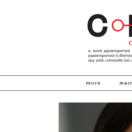
micro
mac