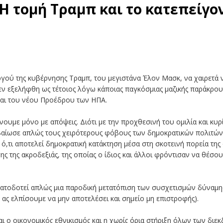
Η τομή Τραμπ και το κατεπείγον
ού της κυβέρνησης Τραμπ, του μεγιστάνα Έλον Μασκ, να χαιρετά να
δεν εξελήφθη ως τέτοιος λόγω κάποιας παγκόσμιας μαζικής παράκρου
 και του νέου Προέδρου των ΗΠΑ.
υμε μόνο με απόψεις. Διότι με την προχθεσινή του ομιλία και κυρίω
βαίωσε απλώς τους χειρότερους φόβους των δημοκρατικών πολιτώ
ό,τι αποτελεί δημοκρατική κατάκτηση μέσα στη σκοτεινή πορεία της
ς της ακροδεξιάς, της οποίας ο ίδιος και άλλοι φρόντισαν να θέσο
ατοδοτεί απλώς μια παροδική μετατόπιση των συσχετισμών δύναμης
 ας ελπίσουμε να μην αποτελέσει και σημείο μη επιστροφής).
αι ο οικονομικός εθνικισμός και η χωρίς όρια στήριξη όλων των διεκ