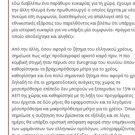
εδώ διαβλέπω ένα παράθυρο ευκαιρίας για τη χώρα, έχουμε 
την άλλη πλευρά έναν πρωθυπουργό ο οποίος έρχεται με νέ
πνεύμα στη συμφωνία, διατεθειμένος να απαλλαγεί από τις
εθνικιστικές εξάρσεις του παρελθόντος και βλέπω ότι υπάρχει
μία ιστορική ευκαιρία για να υπάρξει μία συμφωνία- πράγμα τ
οποίο αποδείχτηκε και αληθές».
Από την άλλη, όσον αφορά το ζήτημα του ελληνικού χρέους,
σημείωσε πως «είχε προδιαγραφεί αρκετό καιρό πριν. Η πιο
κομβική στιγμή ήταν πέρυσι στο Eurogroup του Ιουνίου όπου
καθορίστηκαν τα βραχυπρόθεσμα μέτρα για το χρέος,
καθορίστηκε και ένα πολύ σημαντικό ζήτημα που αφορά το χρ
δηλαδή το ότι οι χρηματοδοτικές ανάγκες της χώρας σε
μεσοπρόθεσμο επίπεδο δεν μπορούν να ξεπερνάνε το 15% τ
ΑΕΠ της χώρας και καθαρίστηκε με τη λήξη του προγράμματος
που έρχεται σε δύο μήνες θα εφαρμοστούν και τα λεγόμενα
μέσοπρόθεσμα και μακροπρόθεσμα μέτρα για το χρέος». Όπω
σημείωσε η συζήτηση που βρίσκεται σε εξέλιξη και σε λίγες
ημέρες θα υπάρξει οριστική απόφαση αφορά στην επιμήκυνσ
των ωριμάνσεων των ελληνικών ομολόγων, υπογραμμίζοντας