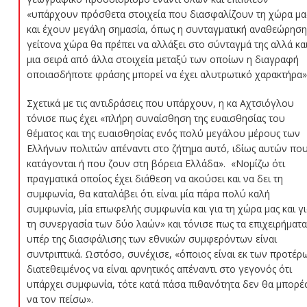
«υπάρχουν πρόσθετα στοιχεία που διασφαλίζουν τη χώρα μα
και έχουν μεγάλη σημασία, όπως η συνταγματική αναθεώρηση
γείτονα χώρα θα πρέπει να αλλάξει στο σύνταγμά της αλλά κα
μια σειρά από άλλα στοιχεία μεταξύ των οποίων η διαγραφή
οποιασδήποτε φράσης μπορεί να έχει αλυτρωτικό χαρακτήρα»
Σχετικά με τις αντιδράσεις που υπάρχουν, η κα Αχτσιόγλου
τόνισε πως έχει «πλήρη συναίσθηση της ευαισθησίας του
θέματος και της ευαισθησίας ενός πολύ μεγάλου μέρους των
Ελλήνων πολιτών απέναντι στο ζήτημα αυτό, ιδίως αυτών πο
κατάγονται ή που ζουν στη βόρεια Ελλάδα». «Νομίζω ότι
πραγματικά οποίος έχει διάθεση να ακούσει και να δει τη
συμφωνία, θα καταλάβει ότι είναι μία πάρα πολύ καλή
συμφωνία, μία επωφελής συμφωνία και για τη χώρα μας και γι
τη συνεργασία των δύο λαών» και τόνισε πως τα επιχειρήματα
υπέρ της διασφάλισης των εθνικών συμφερόντων είναι
συντριπτικά. Ωστόσο, συνέχισε, «όποιος είναι εκ των προτέρ
διατεθειμένος να είναι αρνητικός απέναντι στο γεγονός ότι
υπάρχει συμφωνία, τότε κατά πάσα πιθανότητα δεν θα μπορ
να τον πείσω».