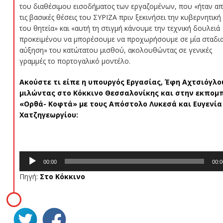
του διαθέσιμου εισοδήματος των εργαζομένων, που «ήταν α
τις βασικές θέσεις του ΣΥΡΙΖΑ πριν ξεκινήσει την κυβερνητική
του θητεία» και «αυτή τη στιγμή κάνουμε την τεχνική δουλειά
προκειμένου να μπορέσουμε να προχωρήσουμε σε μία σταδι
αύξηση» του κατώτατου μισθού, ακολουθώντας σε γενικές
γραμμές το πορτογαλικό μοντέλο.
Ακούστε τι είπε η υπουργός Εργασίας, Έφη Αχτσιόγλο
μιλώντας στο Κόκκινο Θεσσαλονίκης και στην εκπομ
«Ορθά- Κοφτά» με τους Απόστολο Λυκεσά και Ευγενία
Χατζηγεωργίου:
Πρόγραμμα
00:00
00:0
Αναπαραγωγής
Πηγή:
Στο Κόκκινο
Ήχου