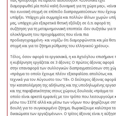
πως «μπορούμε να είμαστε αισιόδοξοι». «Συνολικά έχει
διαμορφωθεί μία πολύ καλή δυναμική για τη χώρα μας», «είνα
πιο ευνοϊκή στιγμή σε επίπεδο διαπραγματεύσεων που έχου
υπάρξει. Υπάρχει μία συμμαχία και πολλών άλλων χωρών υπέ
μας, υπάρχει μία εξαιρετικά θετική εξέλιξη σε ό,τι αφορά τη
συζήτηση για τη μεταμνημονιακή εποπτεία -δεν συζητάω για τ
ολοκλήρωση του προγράμματος που είναι πια
προδιαγεγραμμένη- και νομίζω ότι διαμορφώνεται και μία θετ
στιγμή και για το ζήτημα ρύθμισης του ελληνικού χρέους».
Τέλος, όσον αφορά τα εργασιακά, η κα Αχτιόγλου επισήμανε 
η κυβέρνηση εργάζεται σε 3 άξονες: Ο πρώτος άξονας αφορά
στην επαναφορά των συλλογικών διαπραγματεύσεων στη χώ
«πράγμα το οποίο έχουμε πλέον εξασφαλίσει απολύτως και
τεχνικά για τον Αύγουστο του ‘18». Ο δεύτερος άξονας αφορά
την καταπολέμηση της αδήλωτης και της υποδηλωμένης εργασ
και της παραβατικότητας στους χώρους δουλειάς «πράγμα το
οποίο είναι αρκετά εμφανές με τον τρόπο που λειτουργούμε κ
μέσω του ΣΕΠΕ αλλά και μέσω των νόμων που ψηφίζουμε στ
Βουλή για το συγκεκριμένο ζήτημα, θωρακίζουμε καλύτερα τα
δικαιώματα των εργαζομένων». Ο τρίτος άξονας είναι η αύξησ