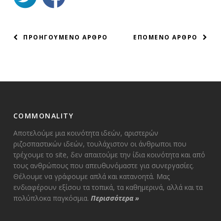
ΠΛΟΗΓΗΣΗ
ΠΡΟΗΓΟΥΜΕΝΟ ΑΡΘΡΟ
ΕΠΟΜΕΝΟ ΑΡΘΡΟ
ΑΡΘΡΩΝ
COMMONALITY
Αποτελούμε μια κοινότητα ιδεών, αριστερών
ριζοσπαστικών ιδεών, τουλάχιστον οι άνθρωποι που
τρέχουμε το site, δεν απαιτούμε την ίδια κοινότητα και από
τους ανθρώπους που απευθυνόμαστε για συνεργασίες.
Θέλουμε να γράφουμε απλά και κατανοητά. Μας
ενδιαφέρουν εξίσου τα τοπικά, τα καθημερινά, αλλά και τα
πολύπλοκα παγκόσμια.
Περισσότερα
»