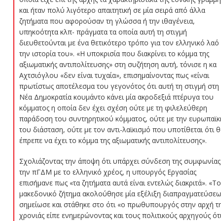
και ήταν πολύ λιγότερο απαιτητική σε μία σειρά από άλλα
ζητήματα που αφορούσαν τη γλώσσα ή την ιθαγένεια,
υπηκοότητα κλπ- πράγματα τα οποία αυτή τη στιγμή
διευθετούνται με ένα θετικότερο τρόπο για τον ελληνικό λαό 
την ιστορία του». «Η υποκρισία που διακρίνει το κόμμα της
αξιωματικής αντιπολίτευσης» στη συζήτηση αυτή, τόνισε η κα
Αχτσιόγλου «δεν είναι τυχαία», επισημαίνοντας πως «είναι
πρωτίστως αποτέλεσμα του γεγονότος ότι αυτή τη στιγμή στη
Νέα Δημοκρατία κουμάντο κάνει μία ακροδεξιά πτέρυγα του
κόμματος η οποία δεν έχει σχέση ούτε με τη φιλελεύθερη
παράδοση του συντηρητικού κόμματος, ούτε με την ευρωπαϊκ
του διάσταση, ούτε με τον αντι-λαϊκισμό που υποτίθεται ότι 
έπρεπε να έχει το κόμμα της αξιωματικής αντιπολίτευσης».
Σχολιάζοντας την άποψη ότι υπάρχει σύνδεση της συμφωνίας
την πΓΔΜ με το ελληνικό χρέος, η υπουργός Εργασίας
επισήμανε πως «τα ζητήματα αυτά είναι εντελώς διακριτά». «Το
μακεδονικό ζήτημα ακολούθησε μία εξέλιξη διαπραγματεύσε
σημείωσε και στάθηκε στο ότι «ο πρωθυπουργός στην αρχή τ
χρονιάς είπε ενημερώνοντας και τους πολιτικούς αρχηγούς ότ