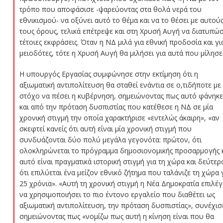
τρόπο που αποφάσισε -ψαρεύοντας στα θολά νερά του
εθνικισμού- να οξύνει αυτό το θέμα και να το θέσει με αυτού
τους όρους, τελικά επέτρεψε και στη Χρυσή Αυγή να διατυπώσ
τέτοιες εκφράσεις. Όταν η ΝΔ μιλά για εθνική προδοσία και γι
μειοδότες, τότε η Χρυσή Αυγή θα μιλήσει για αυτά που μίλησε
Η υπουργός Εργασίας συμφώνησε στην εκτίμηση ότι η
αξιωματική αντιπολίτευση θα σταθεί ενάντια σε ο,τιδήποτε με
στόχο να πέσει η κυβέρνηση, σημειώνοντας πως αυτό φάνηκε
και από την πρόταση δυσπιστίας που κατέθεσε η ΝΔ σε μία
χρονική στιγμή την οποία χαρακτήρισε «εντελώς άκαιρη», «αν
σκεφτεί κανείς ότι αυτή είναι μία χρονική στιγμή που
συνδυάζονται δύο πολύ μεγάλα γεγονότα: πρώτον, ότι
ολοκληρώνεται το πρόγραμμα δημοσιονομικής προσαρμογής 
αυτό είναι πραγματικά ιστορική στιγμή για τη χώρα και δεύτερ
ότι επιλύεται ένα μείζον εθνικό ζήτημα που ταλάνιζε τη χώρα 
25 χρόνια». «Αυτή τη χρονική στιγμή η Νέα Δημοκρατία επιλέγ
να χρησιμοποιήσει το πιο έντονο εργαλείο που διαθέτει ως
αξιωματική αντιπολίτευση, την πρόταση δυσπιστίας», συνέχισ
σημειώνοντας πως «νομίζω πως αυτή η κίνηση είναι που θα