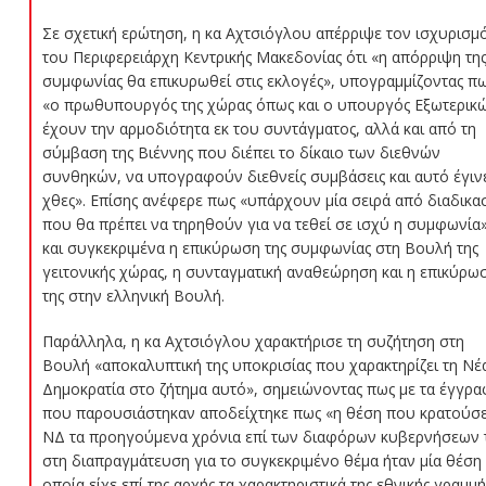
Σε σχετική ερώτηση, η κα Αχτσιόγλου απέρριψε τον ισχυρισμ
του Περιφερειάρχη Κεντρικής Μακεδονίας ότι «η απόρριψη τη
συμφωνίας θα επικυρωθεί στις εκλογές», υπογραμμίζοντας π
«ο πρωθυπουργός της χώρας όπως και ο υπουργός Εξωτερικ
έχουν την αρμοδιότητα εκ του συντάγματος, αλλά και από τη
σύμβαση της Βιέννης που διέπει το δίκαιο των διεθνών
συνθηκών, να υπογραφούν διεθνείς συμβάσεις και αυτό έγιν
χθες». Επίσης ανέφερε πως «υπάρχουν μία σειρά από διαδικασ
που θα πρέπει να τηρηθούν για να τεθεί σε ισχύ η συμφωνία»
και συγκεκριμένα η επικύρωση της συμφωνίας στη Βουλή της
γειτονικής χώρας, η συνταγματική αναθεώρηση και η επικύρω
της στην ελληνική Βουλή.
Παράλληλα, η κα Αχτσιόγλου χαρακτήρισε τη συζήτηση στη
Βουλή «αποκαλυπτική της υποκρισίας που χαρακτηρίζει τη Νέ
Δημοκρατία στο ζήτημα αυτό», σημειώνοντας πως με τα έγγρ
που παρουσιάστηκαν αποδείχτηκε πως «η θέση που κρατούσε
ΝΔ τα προηγούμενα χρόνια επί των διαφόρων κυβερνήσεων 
στη διαπραγμάτευση για το συγκεκριμένο θέμα ήταν μία θέση
οποία είχε επί της αρχής τα χαρακτηριστικά της εθνικής γραμμή