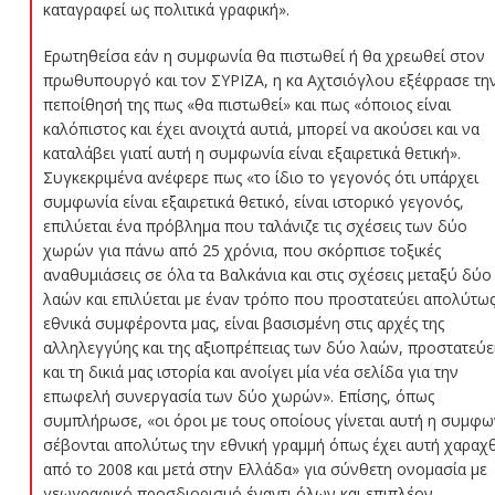
καταγραφεί ως πολιτικά γραφική».
Ερωτηθείσα εάν η συμφωνία θα πιστωθεί ή θα χρεωθεί στον
πρωθυπουργό και τον ΣΥΡΙΖΑ, η κα Αχτσιόγλου εξέφρασε τη
πεποίθησή της πως «θα πιστωθεί» και πως «όποιος είναι
καλόπιστος και έχει ανοιχτά αυτιά, μπορεί να ακούσει και να
καταλάβει γιατί αυτή η συμφωνία είναι εξαιρετικά θετική».
Συγκεκριμένα ανέφερε πως «το ίδιο το γεγονός ότι υπάρχει
συμφωνία είναι εξαιρετικά θετικό, είναι ιστορικό γεγονός,
επιλύεται ένα πρόβλημα που ταλάνιζε τις σχέσεις των δύο
χωρών για πάνω από 25 χρόνια, που σκόρπισε τοξικές
αναθυμιάσεις σε όλα τα Βαλκάνια και στις σχέσεις μεταξύ δύο
λαών και επιλύεται με έναν τρόπο που προστατεύει απολύτως
εθνικά συμφέροντα μας, είναι βασισμένη στις αρχές της
αλληλεγγύης και της αξιοπρέπειας των δύο λαών, προστατεύε
και τη δικιά μας ιστορία και ανοίγει μία νέα σελίδα για την
επωφελή συνεργασία των δύο χωρών». Επίσης, όπως
συμπλήρωσε, «οι όροι με τους οποίους γίνεται αυτή η συμφω
σέβονται απολύτως την εθνική γραμμή όπως έχει αυτή χαραχθ
από το 2008 και μετά στην Ελλάδα» για σύνθετη ονομασία με
γεωγραφικό προσδιορισμό έναντι όλων και επιπλέον