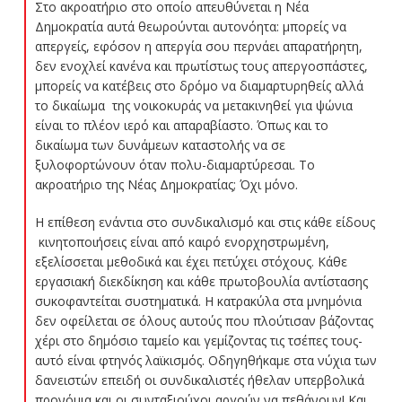
Στο ακροατήριο στο οποίο απευθύνεται η Νέα
Δημοκρατία αυτά θεωρούνται αυτονόητα: μπορείς να
απεργείς, εφόσον η απεργία σου περνάει απαρατήρητη,
δεν ενοχλεί κανένα και πρωτίστως τους απεργοσπάστες,
μπορείς να κατέβεις στο δρόμο να διαμαρτυρηθείς αλλά
το δικαίωμα της νοικοκυράς να μετακινηθεί για ψώνια
είναι το πλέον ιερό και απαραβίαστο. Όπως και το
δικαίωμα των δυνάμεων καταστολής να σε
ξυλοφορτώνουν όταν πολυ-διαμαρτύρεσαι. Το
ακροατήριο της Νέας Δημοκρατίας; Όχι μόνο.
Η επίθεση ενάντια στο συνδικαλισμό και στις κάθε είδους
κινητοποιήσεις είναι από καιρό ενορχηστρωμένη,
εξελίσσεται μεθοδικά και έχει πετύχει στόχους. Κάθε
εργασιακή διεκδίκηση και κάθε πρωτοβουλία αντίστασης
συκοφαντείται συστηματικά. Η κατρακύλα στα μνημόνια
δεν οφείλεται σε όλους αυτούς που πλούτισαν βάζοντας
χέρι στο δημόσιο ταμείο και γεμίζοντας τις τσέπες τους-
αυτό είναι φτηνός λαϊκισμός. Οδηγηθήκαμε στα νύχια των
δανειστών επειδή οι συνδικαλιστές ήθελαν υπερβολικά
προνόμια και οι συνταξιούχοι αργούν να πεθάνουν! Και