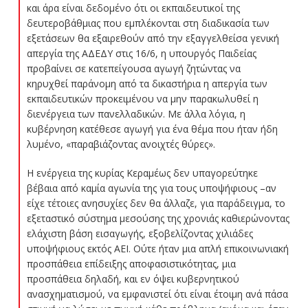
και άρα είναι δεδομένο ότι οι εκπαιδευτικοί της
δευτεροβάθμιας που εμπλέκονται στη διαδικασία των
εξετάσεων θα εξαιρεθούν από την εξαγγελθείσα γενική
απεργία της ΑΔΕΔΥ στις 16/6, η υπουργός Παιδείας
προβαίνει σε κατεπείγουσα αγωγή ζητώντας να
κηρυχθεί παράνομη από τα δικαστήρια η απεργία των
εκπαιδευτικών προκειμένου να μην παρακωλυθεί η
διενέργεια των πανελλαδικών. Με άλλα λόγια, η
κυβέρνηση κατέθεσε αγωγή για ένα θέμα που ήταν ήδη
λυμένο, «παραβιάζοντας ανοιχτές θύρες».
Η ενέργεια της κυρίας Κεραμέως δεν υπαγορεύτηκε
βέβαια από καμία αγωνία της για τους υποψήφιους –αν
είχε τέτοιες ανησυχίες δεν θα άλλαζε, για παράδειγμα, το
εξεταστικό σύστημα μεσούσης της χρονιάς καθιερώνοντας
ελάχιστη βάση εισαγωγής, εξοβελίζοντας χιλιάδες
υποψήφιους εκτός ΑΕΙ. Ούτε ήταν μια απλή επικοινωνιακή
προσπάθεια επίδειξης αποφασιστικότητας, μια
προσπάθεια δηλαδή, και εν όψει κυβερνητικού
ανασχηματισμού, να εμφανιστεί ότι είναι έτοιμη ανά πάσα