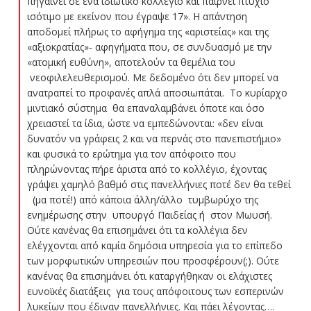
πηγαίνει σε ένα ιδιωτικό κολλέγιο και παίρνει πτυχίο
ισότιμο με εκείνον που έγραψε 17». Η απάντηση
αποδομεί πλήρως το αφήγημα της «αριστείας» και της
«αξιοκρατίας»- αφηγήματα που, σε συνδυασμό με την
«ατομική ευθύνη», αποτελούν τα θεμέλια του
νεοφιλελευθερισμού. Με δεδομένο ότι δεν μπορεί να
ανατραπεί το προφανές απλά αποσιωπάται. Το κυρίαρχο
μιντιακό σύστημα θα επαναλαμβάνει όποτε και όσο
χρειαστεί τα ίδια, ώστε να εμπεδώνονται: «δεν είναι
δυνατόν να γράφεις 2 και να περνάς στο πανεπιστήμιο»
και φυσικά το ερώτημα για τον απόφοιτο που
πληρώνοντας πήρε άριστα από το κολλέγιο, έχοντας
γράψει χαμηλό βαθμό στις πανελλήνιες ποτέ δεν θα τεθεί
(μα ποτέ!) από κάποια άλλη/άλλο τυμβωρύχο της
ενημέρωσης στην υπουργό Παιδείας ή στον Μωυσή.
Ούτε κανένας θα επισημάνει ότι τα κολλέγια δεν
ελέγχονται από καμία δημόσια υπηρεσία για το επίπεδο
των μορφωτικών υπηρεσιών που προσφέρουν(;). Ούτε
κανένας θα επισημάνει ότι καταργήθηκαν οι ελάχιστες
ευνοϊκές διατάξεις για τους απόφοιτους των εσπερινών
λυκείων που έδιναν πανελλήνιες. Και πάει λέγοντας….