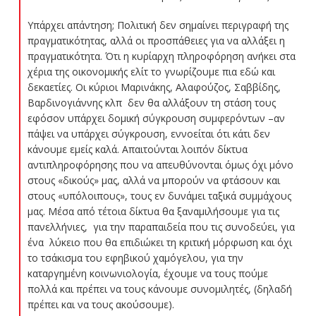
Υπάρχει απάντηση; Πολιτική δεν σημαίνει περιγραφή της
πραγματικότητας, αλλά οι προσπάθειες για να αλλάξει η
πραγματικότητα. Ότι η κυρίαρχη πληροφόρηση ανήκει στα
χέρια της οικονομικής ελίτ το γνωρίζουμε πια εδώ και
δεκαετίες. Οι κύριοι Μαρινάκης, Αλαφούζος, Σαββίδης,
Βαρδινογιάννης κλπ δεν θα αλλάξουν τη στάση τους
εφόσον υπάρχει δομική σύγκρουση συμφερόντων –αν
πάψει να υπάρχει σύγκρουση, εννοείται ότι κάτι δεν
κάνουμε εμείς καλά. Απαιτούνται λοιπόν δίκτυα
αντιπληροφόρησης που να απευθύνονται όμως όχι μόνο
στους «δικούς» μας, αλλά να μπορούν να φτάσουν και
στους «υπόλοιπους», τους εν δυνάμει ταξικά συμμάχους
μας. Μέσα από τέτοια δίκτυα θα ξαναμιλήσουμε για τις
πανελλήνιες, για την παραπαιδεία που τις συνοδεύει, για
ένα λύκειο που θα επιδιώκει τη κριτική μόρφωση και όχι
το τσάκισμα του εφηβικού χαμόγελου, για την
καταργημένη κοινωνιολογία, έχουμε να τους πούμε
πολλά και πρέπει να τους κάνουμε συνομιλητές, (δηλαδή
πρέπει και να τους ακούσουμε).