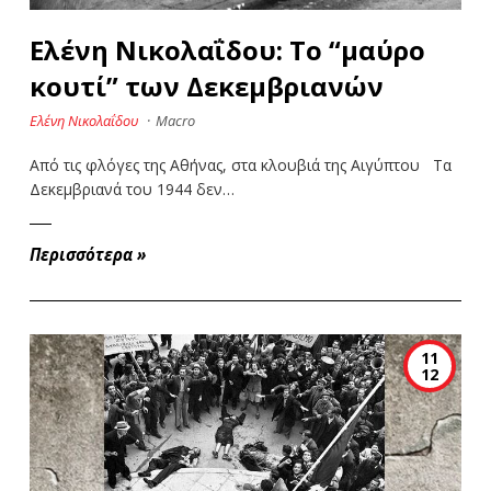
Eλένη Νικολαΐδου: Το “μαύρο
κουτί” των Δεκεμβριανών
Ελένη Νικολαΐδου
·
Macro
Από τις φλόγες της Αθήνας, στα κλουβιά της Αιγύπτου Τα
Δεκεμβριανά του 1944 δεν…
Περισσότερα
»
11
12