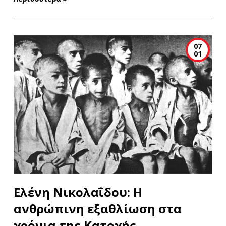
07
01
Ελένη Νικολαΐδου: Η
ανθρώπινη εξαθλίωση στα
χρόνια της Κατοχής