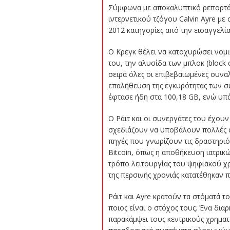
Σύμφωνα με αποκαλυπτικό ρεπορτάζ
ιντερνετικού τζόγου Calvin Ayre με
2012 κατηγορίες από την εισαγγελία
Ο Κρεγκ θέλει να κατοχυρώσει νομικ
του, την αλυσίδα των μπλοκ (block 
σειρά όλες οι επιβεβαιωμένες συναλ
επαλήθευση της εγκυρότητας των σ
έφτασε ήδη στα 100,18 GB, ενώ υπ
Ο Ράιτ και οι συνεργάτες του έχουν
σχεδιάζουν να υποβάλουν πολλές α
πηγές που γνωρίζουν τις δραστηριό
Bitcoin, όπως η αποθήκευση ιατρικ
τρόπο λειτουργίας του ψηφιακού χρ
της περσινής χρονιάς κατατέθηκαν 
Ράιτ και Ayre κρατούν τα στόματά τ
ποιος είναι ο στόχος τους. Ένα δια
παρακάμψει τους κεντρικούς χρηματ