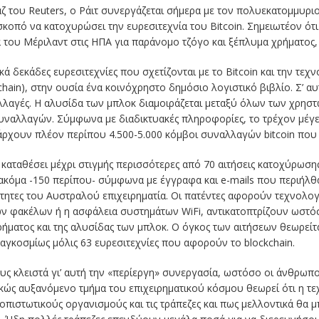
 του Reuters, ο Ράιτ συνεργάζεται σήμερα με τον πολυεκατομμυρι
 σκοπό να κατοχυρώσει την ευρεσιτεχνία του Bitcoin. Σημειωτέον ότ
 του Μέριλαντ στις ΗΠΑ για παράνομο τζόγο και ξέπλυμα χρήματος, ο
ά δεκάδες ευρεσιτεχνίες που σχετίζονται με το Bitcoin και την τε
chain), στην ουσία ένα κοινόχρηστο δημόσιο λογιστικό βιβλίο. Σ’ 
λαγές. Η αλυσίδα των μπλοκ διαμοιράζεται μεταξύ όλων των χρηστών
υναλλαγών. Σύμφωνα με διαδικτυακές πληροφορίες, το τρέχον μέγ
άρχουν πλέον περίπου 4.500-5.000 κόμβοι συναλλαγών bitcoin που 
 καταθέσει μέχρι στιγμής περισσότερες από 70 αιτήσεις κατοχύρωση
κόμα -150 περίπου- σύμφωνα με έγγραφα και e-mails που περιήλθα
τητες του Αυστραλού επιχειρηματία. Οι πατέντες αφορούν τεχνολογί
ών φακέλων ή η ασφάλεια συστημάτων WiFi, αντικατοπτρίζουν ωστόσ
ήματος και της αλυσίδας των μπλοκ. Ο όγκος των αιτήσεων θεωρείτα
παγκοσμίως μόλις 63 ευρεσιτεχνίες που αφορούν το blockchain.
ους κλειστά γι’ αυτή την «περίεργη» συνεργασία, ωστόσο οι άνθρωπο
ρκώς αυξανόμενο τμήμα του επιχειρηματικού κόσμου θεωρεί ότι η τε
οπιστωτικούς οργανισμούς και τις τράπεζες και πως μελλοντικά θα 