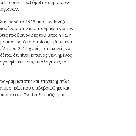
 bitcoins. Η «εξόρυξη» δημιουργεί
λογισμών.
ρώτη φορά το 1998 από τον Κινέζο
σισμένου στην κρυπτογραφία για τον
ώτες προδιαγραφές του Bitcoin και η
υμο πίσω από το οποίο κρύβεται ένα
έλη του 2010 χωρίς ποτέ κανείς να
ζεται ότι είναι Ιάπωνας γεννημένος
τογραφία και τους υπολογιστές τα
ογραμματιστής και επιχειρηματίας
νυμο, κάτι που επιβεβαιώθηκε και
οποίου στο Twitter δεσπόζει μια