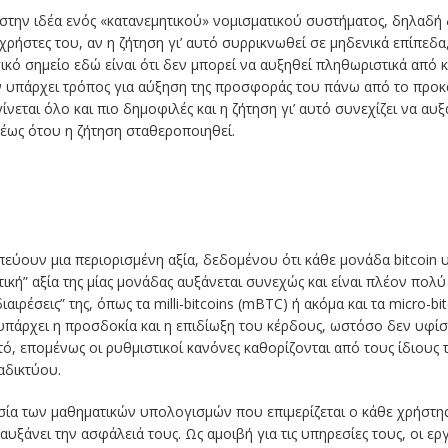
 στην ιδέα ενός «κατανεμητικού» νομισματικού συστήματος, δηλαδή 
χρήστες του, αν η ζήτηση γι’ αυτό συρρικνωθεί σε μηδενικά επίπεδα
ικό σημείο εδώ είναι ότι δεν μπορεί να αυξηθεί πληθωριστικά από
ν υπάρχει τρόπος για αύξηση της προσφοράς του πάνω από το προκ
 γίνεται όλο και πιο δημοφιλές και η ζήτηση γι’ αυτό συνεχίζει να αυ
έως ότου η ζήτηση σταθεροποιηθεί.
εύουν μια περιορισμένη αξία, δεδομένου ότι κάθε μονάδα bitcoin υπ
κή” αξία της μίας μονάδας αυξάνεται συνεχώς και είναι πλέον πολύ
αιρέσεις” της, όπως τα milli-bitcoins (mBTC) ή ακόμα και τα micro-bi
υπάρχει η προσδοκία και η επιδίωξη του κέρδους, ωστόσο δεν υφίσ
υτό, επομένως οι ρυθμιστικοί κανόνες καθορίζονται από τους ίδιους
αδικτύου.
ασία των μαθηματικών υπολογισμών που επιμερίζεται ο κάθε χρήστης
 αυξάνει την ασφάλειά τους. Ως αμοιβή για τις υπηρεσίες τους, οι ε