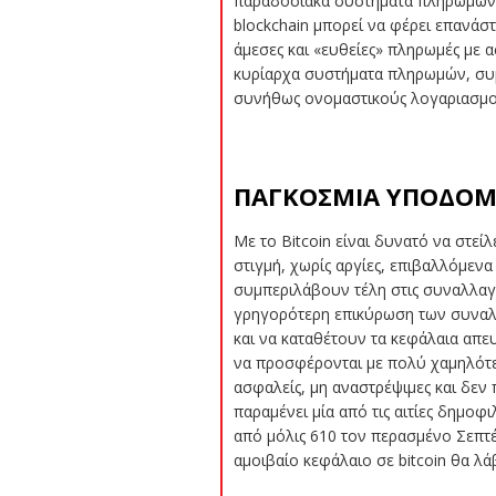
παραδοσιακά συστήματα πληρωμών.
blockchain μπορεί να φέρει επανάσ
άμεσες και «ευθείες» πληρωμές με
κυρίαρχα συστήματα πληρωμών, συμ
συνήθως ονομαστικούς λογαριασμού
ΠΑΓΚΟΣΜΙΑ ΥΠΟΔΟ
Με το Bitcoin είναι δυνατό να στε
στιγμή, χωρίς αργίες, επιβαλλόμενα
συμπεριλάβουν τέλη στις συναλλαγέ
γρηγορότερη επικύρωση των συναλλα
και να καταθέτουν τα κεφάλαια απε
να προσφέρονται με πολύ χαμηλότερα
ασφαλείς, μη αναστρέψιμες και δεν
παραμένει μία από τις αιτίες δημοφι
από μόλις 610 τον περασμένο Σεπτ
αμοιβαίο κεφάλαιο σε bitcoin θα λά