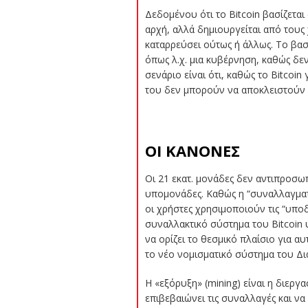
Δεδομένου ότι το Bitcoin βασίζεται
αρχή, αλλά δημιουργείται από τους 
καταρρεύσει ούτως ή άλλως. Το βασ
όπως λ.χ. μια κυβέρνηση, καθώς δε
σενάριο είναι ότι, καθώς το Bitcoin
του δεν μπορούν να αποκλειστούν 
ΟΙ ΚΑΝΟΝΕΣ
Οι 21 εκατ. μονάδες δεν αντιπροσωπ
υπομονάδες. Καθώς η “συναλλαγματι
οι χρήστες χρησιμοποιούν τις “υποδι
συναλλακτικό σύστημα του Bitcoin 
να ορίζει το θεσμικό πλαίσιο για α
το νέο νομισματικό σύστημα του Δι
Η «εξόρυξη» (mining) είναι η διεργ
επιβεβαιώνει τις συναλλαγές και να