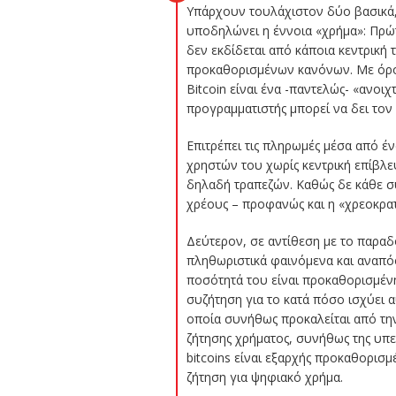
Υπάρχουν τουλάχιστον δύο βασικά,
υποδηλώνει η έννοια «χρήμα»: Πρώτ
δεν εκδίδεται από κάποια κεντρική
προκαθορισμένων κανόνων. Με όρους
Bitcoin είναι ένα -παντελώς- «ανοι
προγραμματιστής μπορεί να δει τον 
Επιτρέπει τις πληρωμές μέσα από έν
χρηστών του χωρίς κεντρική επίβλ
δηλαδή τραπεζών. Καθώς δε κάθε συ
χρέους – προφανώς και η «χρεοκρα
Δεύτερον, σε αντίθεση με το παρα
πληθωριστικά φαινόμενα και αναπόφ
ποσότητά του είναι προκαθορισμένη
συζήτηση για το κατά πόσο ισχύει α
οποία συνήθως προκαλείται από την
ζήτησης χρήματος, συνήθως της υπε
bitcoins είναι εξαρχής προκαθορισμ
ζήτηση για ψηφιακό χρήμα.