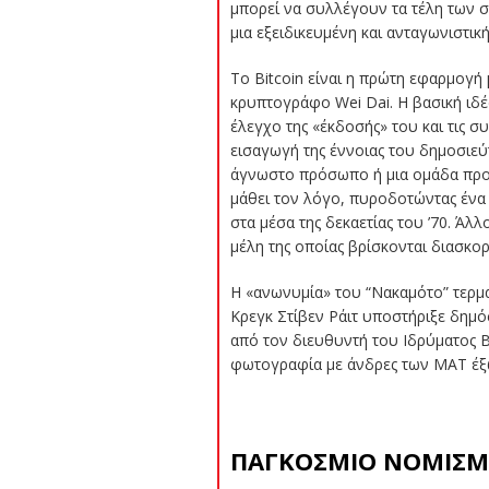
μπορεί να συλλέγουν τα τέλη των 
μια εξειδικευμένη και ανταγωνιστι
Το Bitcoin είναι η πρώτη εφαρμογή
κρυπτογράφο Wei Dai. Η βασική ιδ
έλεγχο της «έκδοσής» του και τις συ
εισαγωγή της έννοιας του δημοσιεύ
άγνωστο πρόσωπο ή μια ομάδα προσ
μάθει τον λόγο, πυροδοτώντας ένα 
στα μέσα της δεκαετίας του ’70. Άλ
μέλη της οποίας βρίσκονται διασκο
Η «ανωνυμία» του “Νακαμότο” τερμα
Κρεγκ Στίβεν Ράιτ υποστήριξε δημό
από τον διευθυντή του Ιδρύματος B
φωτογραφία με άνδρες των ΜΑΤ έξω
ΠΑΓΚΟΣΜΙΟ ΝΟΜΙΣ