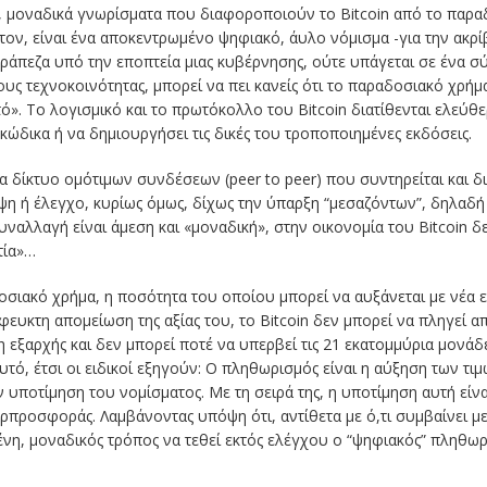
 μοναδικά γνωρίσματα που διαφοροποιούν το Bitcoin από το παραδο
ον, είναι ένα αποκεντρωμένο ψηφιακό, άυλο νόμισμα -για την ακρί
 τράπεζα υπό την εποπτεία μιας κυβέρνησης, ούτε υπάγεται σε ένα 
 τεχνοκοινότητας, μπορεί να πει κανείς ότι το παραδοσιακό χρήμα
χτό». Το λογισμικό και το πρωτόκολλο του Bitcoin διατίθενται ελεύ
κώδικα ή να δημιουργήσει τις δικές του τροποποιημένες εκδόσεις.
α δίκτυο ομότιμων συνδέσεων (peer to peer) που συντηρείται και δι
εψη ή έλεγχο, κυρίως όμως, δίχως την ύπαρξη “μεσαζόντων”, δηλαδ
ναλλαγή είναι άμεση και «μοναδική», στην οικονομία του Bitcoin δ
τία»…
δοσιακό χρήμα, η ποσότητα του οποίου μπορεί να αυξάνεται με νέα
ευκτη απομείωση της αξίας του, το Bitcoin δεν μπορεί να πληγεί 
 εξαρχής και δεν μπορεί ποτέ να υπερβεί τις 21 εκατομμύρια μονάδ
υτό, έτσι οι ειδικοί εξηγούν: Ο πληθωρισμός είναι η αύξηση των τ
 υποτίμηση του νομίσματος. Με τη σειρά της, η υποτίμηση αυτή είν
ρπροσφοράς. Λαμβάνοντας υπόψη ότι, αντίθετα με ό,τι συμβαίνει 
ένη, μοναδικός τρόπος να τεθεί εκτός ελέγχου ο “ψηφιακός” πληθωρ