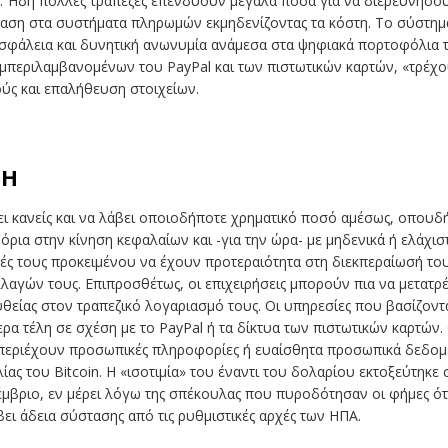
 Ήδη πολλές τράπεζες επενδύουν μεγάλα ποσά για να διερευνήσου
ταση στα συστήματα πληρωμών εκμηδενίζοντας τα κόστη. Το σύστημα 
 ασφάλεια και δυνητική ανωνυμία ανάμεσα στα ψηφιακά πορτοφόλια 
περιλαμβανομένων του PayPal και των πιστωτικών καρτών, «τρέχο
ς και επαλήθευση στοιχείων.
ΜΗ
ίλει κανείς και να λάβει οποιοδήποτε χρηματικό ποσό αμέσως, οπου
 όρια στην κίνηση κεφαλαίων και -για την ώρα- με μηδενικά ή ελάχισ
ς τους προκειμένου να έχουν προτεραιότητα στη διεκπεραίωσή τους
γών τους. Επιπροσθέτως, οι επιχειρήσεις μπορούν πια να μετατρέπ
υθείας στον τραπεζικό λογαριασμό τους. Οι υπηρεσίες που βασίζοντ
 τέλη σε σχέση με το PayPal ή τα δίκτυα των πιστωτικών καρτών. Ο
 περιέχουν προσωπικές πληροφορίες ή ευαίσθητα προσωπικά δεδομέ
λίας του Bitcoin. Η «ισοτιμία» του έναντι του δολαρίου εκτοξεύτηκε 
έμβριο, εν μέρει λόγω της σπέκουλας που πυροδότησαν οι φήμες ό
βει άδεια σύστασης από τις ρυθμιστικές αρχές των ΗΠΑ.