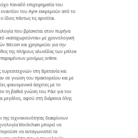
ούχο Καναδό επιχειρηματία του
ι εναντίον του Ayre εκκρεμούν από το
 ίδιος πάντως τις αρνείται.
χνολογία που βρίσκεται στον πυρήνα
αυτό «καταχωρούνται» με χρονολογική
 Bitcoin και χρησιμεύει για την
εθος της πλήρους αλυσίδας των μπλοκ
παραμένουν μονίμως online.
ς ευρεσιτεχνιών στη Βρετανία και
ν σε γνώση του πρακτορείου και με
ες φαινομενικά άσχετες με το
ο τη βαθιά γνώση του Ράιτ για τον
ι μεγάλος, αφού στη διάρκεια όλης
ι της τεχνοκοινότητας διακρίνουν
χνολογία blockchain μπορεί να
μπορούσε να ανταγωνιστεί τα