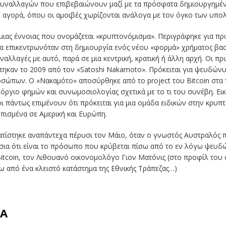
συναλλαγών που επιβεβαιώνουν μαζί με τα πρόσφατα δημιουργημένα
κή αγορά, όπου οι αμοιβές χωρίζονται ανάλογα με τον όγκο των υπο
 μιας έννοιας που ονομάζεται «κρυπτονόμισμα». Περιγράφηκε για π
έα επικεντρωνόταν στη δημιουργία ενός νέου «φορμά» χρήματος βα
ναλλαγές με αυτό, παρά σε μια κεντρική, κρατική ή άλλη αρχή. Οι πρ
τηκαν το 2009 από τον «Satoshi Nakamoto». Πρόκειται για ψευδών
ώπων. Ο «Νακαμότο» αποσύρθηκε από το project του Bitcoin στα τ
όργιο φημών και συνωμοσιολογίας σχετικά με το τι του συνέβη. Εικά
λοι πάντως επιμένουν ότι πρόκειται για μια ομάδα ειδικών στην κρυπ
ρπισμένα σε Αμερική και Ευρώπη.
τίστηκε αναπάντεχα πέρυσι τον Μάιο, όταν ο γνωστός Αυστραλός πρ
σια ότι είναι το πρόσωπο που κρύβεται πίσω από το εν λόγω ψευδώ
itcoin, τον Λιθουανό οικονομολόγο Γιον Ματόνις (στο προφίλ του 
 από ένα κλειστό κατάστημα της Εθνικής Τράπεζας…)
ΜΑ