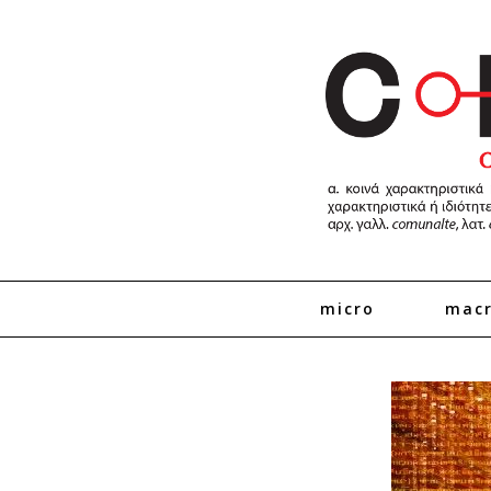
micro
mac