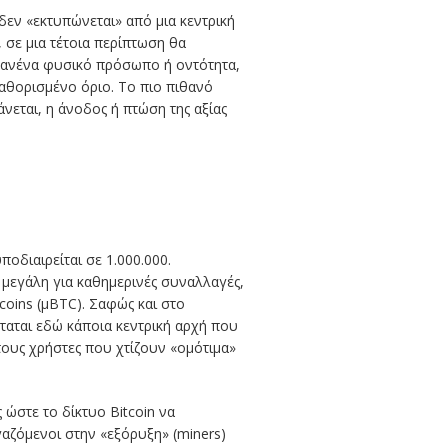
δεν «εκτυπώνεται» από μια κεντρική
, σε μια τέτοια περίπτωση θα
 κανένα φυσικό πρόσωπο ή οντότητα,
αθορισμένο όριο. Το πιο πιθανό
ξάνεται, η άνοδος ή πτώση της αξίας
οδιαιρείται σε 1.000.000.
 μεγάλη για καθημερινές συναλλαγές,
tcoins (μBTC). Σαφώς και στο
ταται εδώ κάποια κεντρική αρχή που
 τους χρήστες που χτίζουν «ομότιμα»
 ώστε το δίκτυο Bitcoin να
ργαζόμενοι στην «εξόρυξη» (miners)