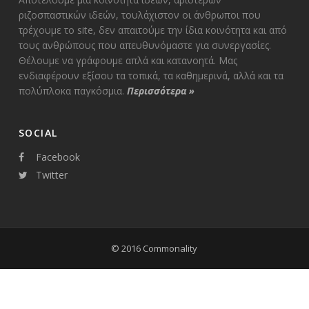
ριζοσπαστικών ιδεών, τουλάχιστον οι άνθρωποι που
τρέχουμε το site, δεν απαιτούμε την ίδια κοινότητα και από
τους ανθρώπους που απευθυνόμαστε για συνεργασίες.
Θέλουμε να γράφουμε απλά και κατανοητά. Μας
ενδιαφέρουν εξίσου τα τοπικά, τα καθημερινά, αλλά και τα
πολύπλοκα παγκόσμια.
Περισσότερα
»
SOCIAL
Facebook
Twitter
© 2016 Commonality